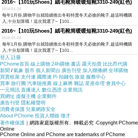
2016~【101玩Shoes】絨毛靴筒暖暖短靴3310-249(紅色)
2016-01-20
每年1月份,購物平台就陸續推出冬鞋特賣冬天必搶的靴子,趁這時機購
入,十分划算哦！這次我選了~【101...
2016~【101玩Shoes】絨毛靴筒暖暖短靴3310-249(紅色)
2016-01-20
每年1月份,購物平台就陸續推出冬鞋特賣冬天必搶的靴子,趁這時機購
入,十分划算哦！這次我選了~【101...
登入
註冊
PChome首頁
線上購物
24h購物
書店
露天拍賣
比比昂代購
新聞
/
氣象
股市
個人新聞台
廣告刊登
加入聯播網
全球購物
買賣租屋
支付連
國際連
Pi 拍錢包
旅遊
服務中心
買車
旅行團
汽車險推薦
線上麻將
雜誌
星座命理
會員中心
一元簡訊
直播達人
數位憑證
企業簡訊
買網址
虛擬主機
企業郵件
廣告刊登
隱私權聲明
消費者保護
兒童網路安全
About PChome
投資人聯絡
徵才
著作權保護
｜網路家庭版權所有、轉載必究
‧Copyright PChome
Online
PChome Online and PChome are trademarks of PChome