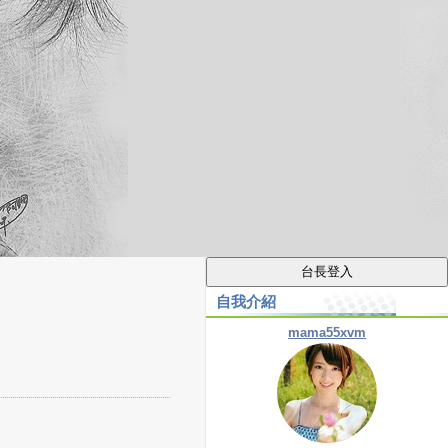
自我介紹
mama55xvm