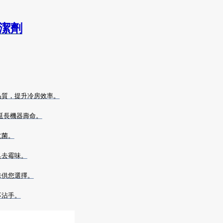
清潔劑
品質，提升冷房效率。
延長機器壽命。
抗菌。
臭去霉味。
味供您選擇。
不沾手。