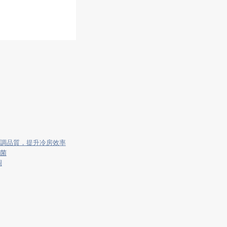
調品質，提升冷房效率
菌
調