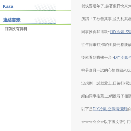
就快要過年了,趁著假日快來
Kaza
所謂「工欲善其事,並先利其
連結書籤
目前沒有資料
同事推薦我這款~
DIY冷氣-
往年同事打掃家裡,掃完都腰
後來看到購物平台~
DIY冷氣
抱著辜且一試的心情買回來玩
沒想到一試就愛上,日後打掃
經由同事推薦,上網搜尋了相
以下是
DIY冷氣-空調清潔劑
的
☆☆☆☆☆☆以下圖文皆引用