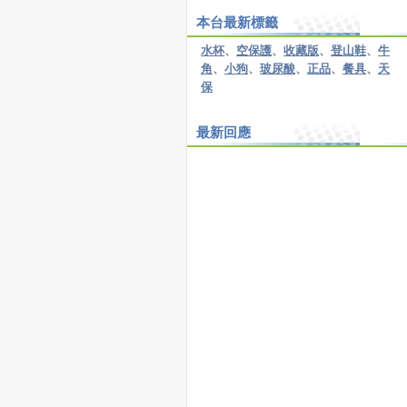
本台最新標籤
水杯
、
空保護
、
收藏版
、
登山鞋
、
牛
角
、
小狗
、
玻尿酸
、
正品
、
餐具
、
天
保
最新回應