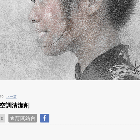
應0 |
上一篇
氣-空調清潔劑
貼
訂閱站台
0