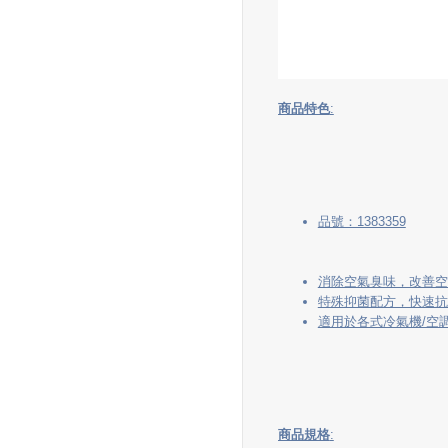
商品特色
:
品號：1383359
消除空氣臭味，改善空
特殊抑菌配方，快速抗
適用於各式冷氣機/空
商品規格
: