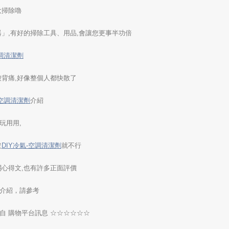
大掃除嚕
器」,有好的掃除工具、用品,會讓您更事半功倍
空調清潔劑
酸背痛,好像整個人都快散了
-空調清潔劑
介紹
玩用用,
沒
DIY冷氣-空調清潔劑
就不行
關心得文,也有許多正面評價
介紹，請參考
自 購物平台訊息 ☆☆☆☆☆☆