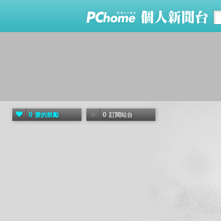
0
0
愛的鼓勵
訂閱站台