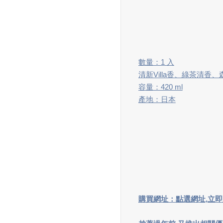
數量：1 入
清新Villa香、綠茶清香
容量：420 ml
產地：日本
購買網址：
點選網址,立