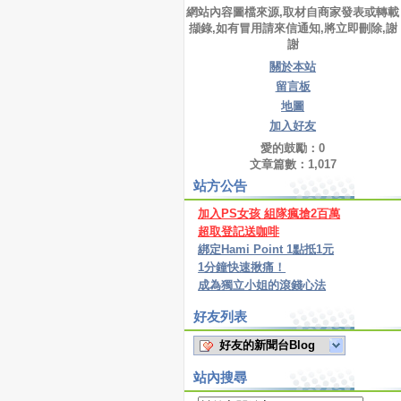
網站內容圖檔來源,取材自商家發表或轉載
擷錄,如有冒用請來信通知,將立即刪除,謝
謝
關於本站
留言板
地圖
加入好友
愛的鼓勵：
0
文章篇數：
1,017
站方公告
加入PS女孩 組隊瘋搶2百萬
超取登記送咖啡
綁定Hami Point 1點抵1元
1分鐘快速揪痛！
成為獨立小姐的滾錢心法
好友列表
好友的新聞台Blog
站內搜尋