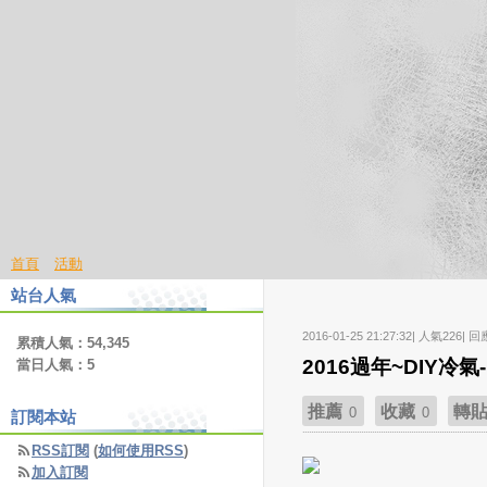
首頁
活動
站台人氣
2016-01-25 21:27:32| 人氣226| 回
累積人氣：
54,345
2016過年~DIY冷
當日人氣：
5
推薦
收藏
轉
0
0
訂閱本站
RSS訂閱
(
如何使用RSS
)
加入訂閱