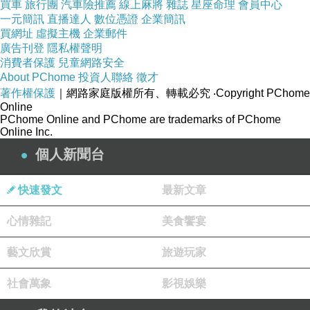
買車
旅行團
汽車險推薦
線上麻將
雜誌
星座命理
會員中心
一元簡訊
直播達人
數位憑證
企業簡訊
買網址
虛擬主機
企業郵件
廣告刊登
隱私權聲明
消費者保護
兒童網路安全
About PChome
投資人聯絡
徵才
著作權保護
｜網路家庭版權所有、轉載必究
‧Copyright PChome
Online
PChome Online and PChome are trademarks of PChome
Online Inc.
個人新聞台
3埠獨立電源開關及藍光電源指示燈
快速發文
最新文章
支援過載電壓及瞬間電流保護功能
心情雜記
美食饗宴
藝文欣賞
旅遊玩家
支援隨插即用及熱插拔功能
社會萬象
影視娛樂