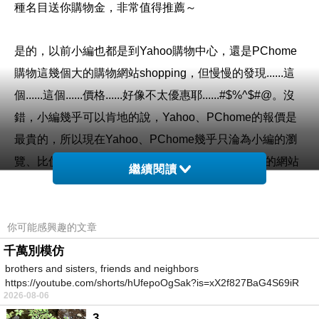
種名目送你購物金，非常值得推薦～
是的，以前小編也都是到Yahoo購物中心，還是PChome
購物這幾個大的購物網站shopping，但慢慢的發現......這
個......這個......價格......好像不太優惠耶......#$%^$#@。沒
錯，小編幾乎可以肯地的說，Yahoo、PChome的報價是
最貴的，所以現在Yahoo、PChome幾乎只淪為小編的瀏
覽、比價工具。看到喜歡的東西，小編喜歡到專門的網站
繼續閱讀
去購買，比如說3C、家電類的東西，建議到燦坤的Kuai3
快3網路商城去購買。
你可能感興趣的文章
購買3C商品，除了考量價格以外，售後服務也是很重要
千萬別模仿
brothers and sisters, friends and neighbors
的，燦坤擁有全台密集的實體門市，讓你不用擔心後續的
https://youtube.com/shorts/hUfepoOgSak?is=xX2f827BaG4S69iR
維修問題，不然縱使價格再便宜，日後求助無門，也是十
2026-08-06
https
分惱人的，是吧！
3