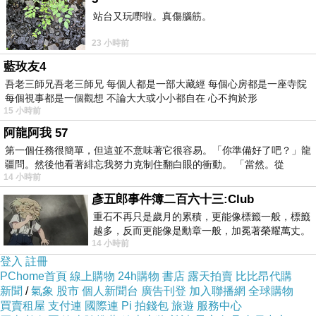
站台又玩嘢啦。真傷腦筋。
日前想購入
Esense 4-PORT 集線器(白) 01-GPH366WH
，
23 小時前
問過幾間經銷商都表示舊款已經賣完，已沒有舊款庫存
藍玫友4
了，剛好看到燦坤快3網頁上還有賣，就線上預約到門市
吾老三師兄吾老三師兄 每個人都是一部大藏經 每個心房都是一座寺院
每個視事都是一個觀想 不論大大或小小都自在 心不拘於形
付款取貨。有的時候這些商品的價格還真的頗殺的，於是
15 小時前
乎，這一款CP值破表的：
Esense 4-PORT 集線器(白) 01-
阿龍阿我 57
GPH366WH
，在最近燦坤狂打快3快閃購物日，趁著燦坤
第一個任務很簡單，但這並不意味著它很容易。「你準備好了吧？」龍
疆問。然後他看著緋忘我努力克制住翻白眼的衝動。 「當然。從
快三會員特典的時候趕緊下手，超低價限量商品再辛苦也
14 小時前
值得！
彥五郎事件簿二百六十三:Club
重石不再只是歲月的累積，更能像標籤一般，標籤
越多，反而更能像是勳章一般，加冕著榮耀萬丈。
Esense 4-PORT 集線器(白) 01-GPH366WH
14 小時前
習慣一如縱容，成了再難輕輕放下的罪證
登入
註冊
PChome首頁
線上購物
24h購物
書店
露天拍賣
比比昂代購
新聞
/
氣象
股市
個人新聞台
廣告刊登
加入聯播網
全球購物
買賣租屋
支付連
國際連
Pi 拍錢包
旅遊
服務中心