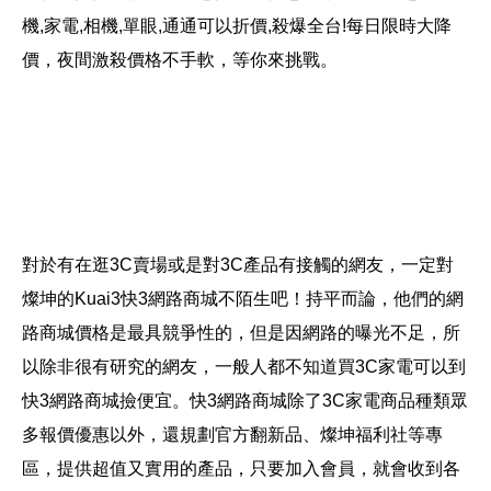
機,家電,相機,單眼,通通可以折價,殺爆全台!每日限時大降
價，夜間激殺價格不手軟，等你來挑戰。
對於有在逛3C賣場或是對3C產品有接觸的網友，一定對
燦坤的Kuai3快3網路商城不陌生吧！持平而論，他們的網
路商城價格是最具競爭性的，但是因網路的曝光不足，所
以除非很有研究的網友，一般人都不知道買3C家電可以到
快3網路商城撿便宜。快3網路商城除了3C家電商品種類眾
多報價優惠以外，還規劃官方翻新品、燦坤福利社等專
區，提供超值又實用的產品，只要加入會員，就會收到各