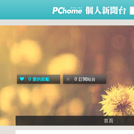
0
0
愛的鼓勵
訂閱站台
首頁