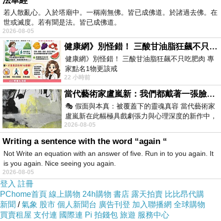
法華經
街景。不陌生的只有女子的熱情和體溫...不過這世上也沒
若人散亂心。入於塔廟中。一稱南無佛。皆已成佛道。於諸過去佛。在
世或滅度。若有聞是法。皆已成佛道。
有永久的熱情，就像那等待的椅子也不可能一直保留著坐
2026-08-05
過的體溫。
健康網》別怪錯！ 三酸甘油脂狂飆不只吃肥肉 專家點名1物更該戒
其實他不能抗拒她，但他必須抗拒自己。
健康網》別怪錯！ 三酸甘油脂狂飆不只吃肥肉 專
家點名1物更該戒
他讓她一直留在內心的車站，讓過去的他一而再去見她，
22 小時前
https://health.ltn.com.tw/article/breakingnews/55
且不分彼此。
當代藝術家盧嵐新：我們都戴著一張臉，可真正的自己，總藏在那些被塗抹、被覆蓋的痕跡裡
🎭 假面與本真：被覆蓋下的靈魂真容 當代藝術家
盧嵐新在此幅極具戲劇張力與心理深度的新作中，
2026-08-05
運用質感豐富的紙材肌理、墨痕與大膽的
Writing a sentence with the word “again “
不能抗拒1
上一篇：
Not Write an equation with an answer of five. Run in to you again. It
is you again. Nice seeing you again.
不能抗拒3
下一篇：
2026-08-05
登入
註冊
PChome首頁
線上購物
24h購物
書店
露天拍賣
比比昂代購
新聞
/
氣象
股市
個人新聞台
廣告刊登
加入聯播網
全球購物
買賣租屋
支付連
國際連
Pi 拍錢包
旅遊
服務中心