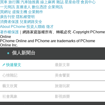
買車
旅行團
汽車險推薦
線上麻將
雜誌
星座命理
會員中心
一元簡訊
直播達人
數位憑證
企業簡訊
買網址
虛擬主機
企業郵件
廣告刊登
隱私權聲明
(悄悄話)
消費者保護
兒童網路安全
2023-06-28 22:27:33
About PChome
投資人聯絡
徵才
著作權保護
｜網路家庭版權所有、轉載必究
‧Copyright PChome
(悄悄話)
Online
2023-06-28 22:14:00
PChome Online and PChome are trademarks of PChome
Online Inc.
(悄悄話)
個人新聞台
2023-06-28 22:02:14
快速發文
最新文章
心情雜記
美食饗宴
藝文欣賞
旅遊玩家
社會萬象
影視娛樂