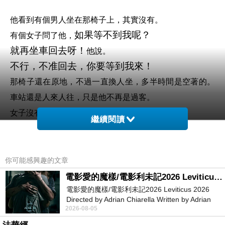
他看到有個男人坐在那椅子上，其實沒有。
如果等不到我呢？
有個女子問了他，
就再坐車回去呀！
他說。
不行，不准回去，你要等到我來！
那椅子還在原地，不過一直換人坐，多半時間是空著的。
車站還是人來人往，只是他不再是過客。
女子沒有失約過，頂多只是遲了些。
繼續閱讀
他也沒有失約過，只是不再約。
其實那已經成為一種儀式，他的一部份依舊坐在那回憶中
的椅子上，因為女子的一句話，就永遠地願意等候她。
你可能感興趣的文章
世界上有一種好，不必牽絆不立契約，沒有距離或時間。
電影愛的魔樣/電影利未記2026 Leviticus 2026
電影愛的魔樣/電影利未記2026 Leviticus 2026
因為女子也走入了歷史，且永遠會依約去到那椅子前對他
Directed by Adrian Chiarella Written by Adrian
笑臉相向。
2026-08-05
Chiarella Starring Joe Bird
這是個陌生的極樂城巿，有著來過多次卻永遠保持陌生的