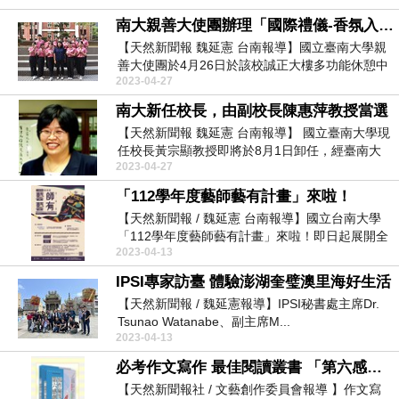
南大親善大使團辦理「國際禮儀-香氛入門課程」
【天然新聞報 魏延憲 台南報導】國立臺南大學親
善大使團於4月26日於該校誠正大樓多功能休憩中
2023-04-27
心...
南大新任校長，由副校長陳惠萍教授當選
【天然新聞報 魏延憲 台南報導】 國立臺南大學現
任校長黃宗顯教授即將於8月1日卸任，經臺南大
2023-04-27
學...
「112學年度藝師藝有計畫」來啦！
【天然新聞報 / 魏延憲 台南報導】國立台南大學
「112學年度藝師藝有計畫」來啦！即日起展開全
2023-04-13
新...
IPSI專家訪臺 體驗澎湖奎璧澳里海好生活
【天然新聞報 / 魏延憲報導】IPSI秘書處主席Dr.
Tsunao Watanabe、副主席M...
2023-04-13
必考作文寫作 最佳閱讀叢書 「第六感創意入門寫秘笈」書籍
【天然新聞報社 / 文藝創作委員會報導 】作文寫