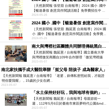
［天然新聞報 張登淵 台南報導］2024 國小 .國中
【暢遊暑假 創意寫作閱讀活動】免學費招生中 ...
2024-05-26
2024 國小 .國中【暢遊暑假 創意寫作閱讀活動】免學費招生中
［天然新聞報 張登淵 .魏延憲 台南報導］2024 國
小 .國中【暢遊暑假 創意寫作閱讀活動】免學費...
2024-05-26
南大與灣裡社區團體共同辦理傳統黑白相片沖洗培訓工作坊
【天然新聞報 魏延憲 / 台南報導】國立臺南大學
與灣裡微笑商圈自109年合作辦理「微笑灣裡攝
2023-05-07
影」...
南北家扶攜手成大醫院舉辦「挺父母 陪孩子 成為醫家人」
【天然新聞報 魏延憲 / 台南報導】「老婆，妳傳私密照給我，才能證
明你愛我喔」，15歲的少女在網...
2023-05-07
「水土保持好好玩，我與地球有個約」一起守護大地之母
【天然新聞報 魏延憲 / 台南報導】母親節前一
週，112年5月6日於臺南市東區夢時代公園&md...
2023-05-07