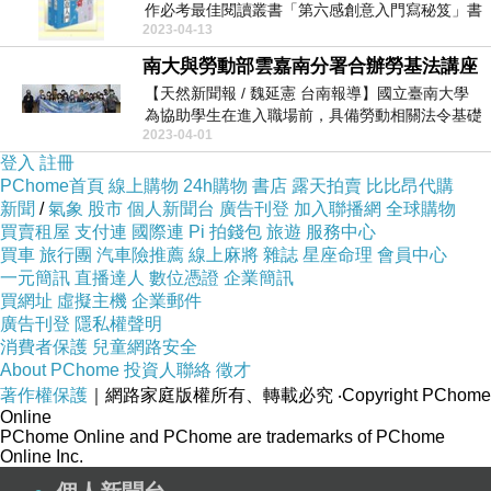
作必考最佳閱讀叢書「第六感創意入門寫秘笈」書
2023-04-13
籍。...
南大與勞動部雲嘉南分署合辦勞基法講座
【天然新聞報 / 魏延憲 台南報導】國立臺南大學
為協助學生在進入職場前，具備勞動相關法令基礎
2023-04-01
概...
登入
註冊
PChome首頁
線上購物
24h購物
書店
露天拍賣
比比昂代購
新聞
/
氣象
股市
個人新聞台
廣告刊登
加入聯播網
全球購物
買賣租屋
支付連
國際連
Pi 拍錢包
旅遊
服務中心
買車
旅行團
汽車險推薦
線上麻將
雜誌
星座命理
會員中心
一元簡訊
直播達人
數位憑證
企業簡訊
買網址
虛擬主機
企業郵件
廣告刊登
隱私權聲明
消費者保護
兒童網路安全
About PChome
投資人聯絡
徵才
著作權保護
｜網路家庭版權所有、轉載必究
‧Copyright PChome
Online
PChome Online and PChome are trademarks of PChome
Online Inc.