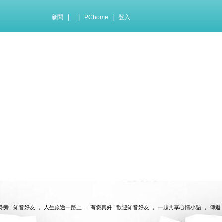
|
|
|
新聞
PChome
登入
您身旁 ! 知音好友 ， 人生旅途一路上 ， 有您真好 ! 歡迎知音好友 ， 一起共享心情小語 ， 傳遞