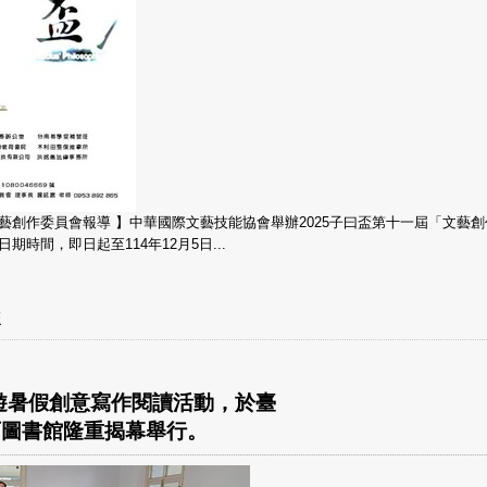
文藝創作委員會報導 】中華國際文藝技能協會舉辦2025子曰盃第十一屆「文藝
期時間，即日起至114年12月5日...
盃
暢遊暑假創意寫作閱讀活動，於臺
西圖書館隆重揭幕舉行。