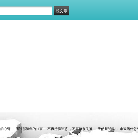
盡情分享您的心聲 ， 訴說那陳年的往事--- 不再徬徨迷惑 ，不再無奈失落 ， 天然新聞報 ， 永遠陪伴