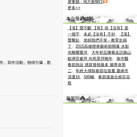
屏東縣 - 地方新聞(1)
更多
>>
本台最新標籤
【漲】聲不斷 【有】與【沒有】差
一個字
、
未必【沒有】不好
、
【漲】
聲響起
、
老師我們不笨 - 教育生病
了
、
2015高雄燈會藝術節開幕 水影
光雕耀愛河
、
大年初五陳菊走訪旗山
鯤洲宮參拜 向民眾拜晚年
、
南市醫
創作」寫作活動」熱情引爆，歡
春節急診 感冒發燒最多 腸胃炎第
二
、
年終大掃除春節垃圾量 臺南市
清運16
、
580噸
、
春節漫遊台南百花
祭
最新回應