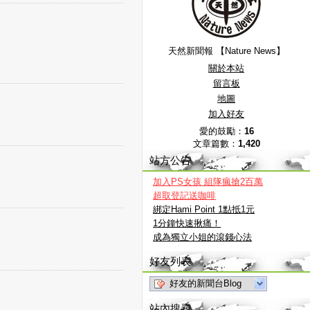
天然新聞報 【Nature News】
關於本站
留言板
地圖
加入好友
愛的鼓勵：
16
文章篇數：
1,420
站方公告
加入PS女孩 組隊瘋搶2百萬
超取登記送咖啡
綁定Hami Point 1點抵1元
1分鐘快速揪痛！
成為獨立小姐的滾錢心法
好友列表
好友的新聞台Blog
站內搜尋