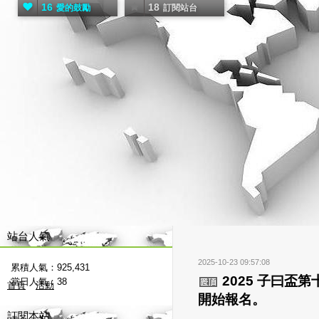
16
18
愛的鼓勵
訂閱站台
站台人氣
2025-10-23 09:57:08
累積人氣：
925,431
2025 子曰盃
當日人氣：
38
首頁
活動
開始報名。
訂閱本站