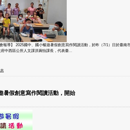
員會報導】 2025國中、國小暢遊暑假創意寫作閱讀活動，於昨（7/1）日於臺
府中西區公所人文課洪琬怡課長，代表臺...
消息
小暢遊暑假創意寫作閱讀活動，開始