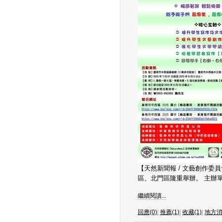
【天然新聞報 / 文藝創作委
區、北門區隆重舉辦。 主辦單
繼續閱讀...
回應(0)
|
推薦(1)
|
收藏(1)
|
地方