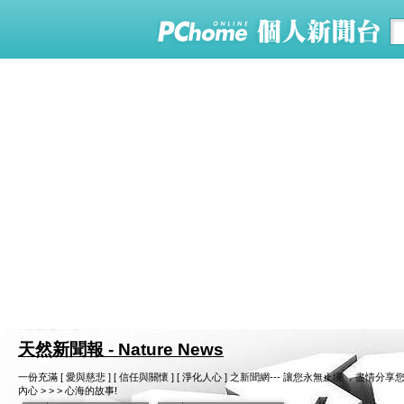
天然新聞報 - Nature News
一份充滿 [ 愛與慈悲 ] [ 信任與關懷 ] [ 淨化人心 ] 之新聞網--- 讓您永無止境 ，
內心 > > > 心海的故事!