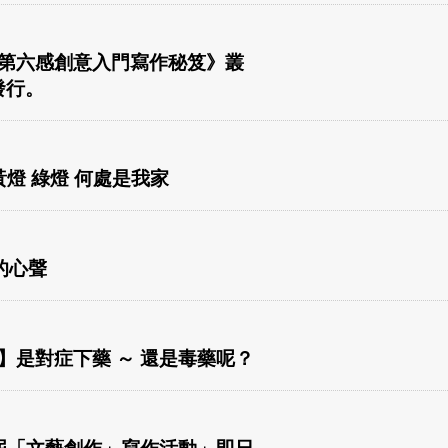
第六感創意入門寫作秘笈》叢
發行。
黃燈 綠燈 何處是我家
的心聲
】是對症下藥 ～ 還是毒藥呢？