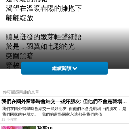
渴望在溫暖春陽的擁抱下
翩翩綻放
聽見迸發的嫩芽輕聲細語
於是
，
羽翼如七彩的光
突圍黑暗
穿梭光明世界
繼續閱讀
捕捉了每一雙羨慕的眼眸
悄悄然
你可能感興趣的文章
怯羞羞的萬紫千紅
我們在國外留學時會結交一些好朋友: 但他們不會是戰場上的朋友
我們在國外留學時會結交一些好朋友: 但他們不會是戰場上的朋友， 是
笑得紅豔豔
我們國家的好朋友。 我們的留學國家永遠都是我們的倚
等待溫柔的蝶吻
13 小時前
玫事10