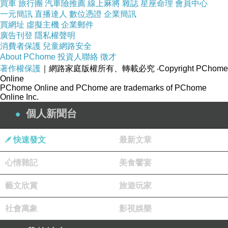
買車
旅行團
汽車險推薦
線上麻將
雜誌
星座命理
會員中心
2019-12-15 20:25:14
一元簡訊
直播達人
數位憑證
企業簡訊
感謝分享!
買網址
虛擬主機
企業郵件
廣告刊登
隱私權聲明
男人必須有的
http://www.yyj.tw/
消費者保護
兒童網路安全
About PChome
投資人聯絡
徵才
乙級美睫師0915551807
著作權保護
｜網路家庭版權所有、轉載必究
‧Copyright PChome
2018-11-13 12:47:49
Online
PChome Online and PChome are trademarks of PChome
很棒的分享
Online Inc.
http://www.pavilionup.com
個人新聞台
免費小遊戲
2017-04-05 08:56:58
快速發文
最新文章
到處逛逛~
http://www.av1f.info
心情雜記
美食饗宴
看更多回應
藝文欣賞
旅遊玩家
社會萬象
影視娛樂