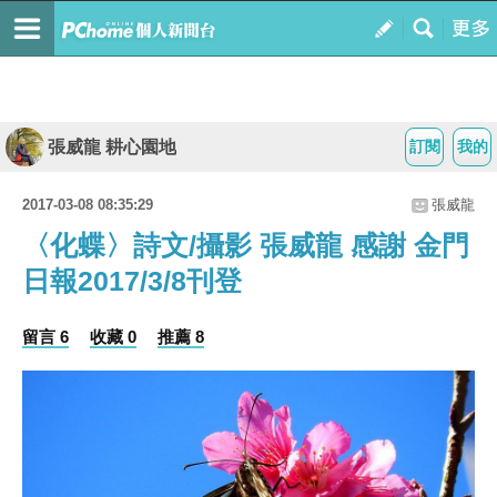
張威龍 耕心園地
訂閱
我的
2017-03-08 08:35:29
張威龍
〈化蝶〉詩文/攝影 張威龍 感謝 金門
日報2017/3/8刊登
留言 6
收藏 0
推薦 8