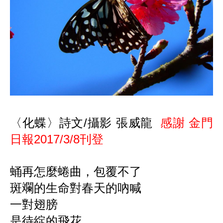
〈化蝶〉
詩文
攝影
張威龍
感謝
金門
/
日報
刊登
2017/3/8
蛹再怎麼蜷曲
，
包覆不了
斑斕的生命對春天的吶喊
一對翅膀
是待綻的飛花