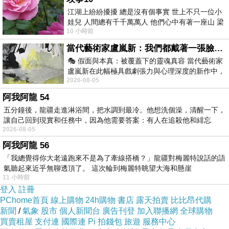
吻出生命裡響亮亮
、燦燦然
江湖上紛紛擾擾 總是沒有個事實 世上不只一位小
最絢爛的春天
娃兒 人間總有千千萬萬人 他們心中有著一座山 梁
10 小時前
山佛山泰華衡恆嵩 一山之高
當代藝術家盧嵐新：我們都戴著一張臉，可真正的自己，總藏在那些被塗抹、被覆蓋的痕跡裡
🎭 假面與本真：被覆蓋下的靈魂真容 當代藝術家
盧嵐新在此幅極具戲劇張力與心理深度的新作中，
2026-08-05
運用質感豐富的紙材肌理、墨痕與大膽的
阿我阿龍 54
〈相思恨〉詩文/攝影 張威龍 金門日報2017/2/14
上一篇：
五分鐘後，龍疆走進淋浴間，把水調到最冷。他想洗個澡，清醒一下，
〈祭酒〉詩文/塗鴉 張威龍 中華日報 2017/3/18刊登
下一篇：
讓自己回到現實和任務中，因為他需要答案：有人在追殺他和緋忘
2026-08-05
阿我阿龍 56
「我總覺得你大老遠跑來不是為了牽線搭橋？」龍疆對梅麗特說話的語
氣聽起來近乎無聊透頂了。 這次輪到梅麗特眺望大海和懸崖
11 小時前
登入
註冊
PChome首頁
線上購物
24h購物
書店
露天拍賣
比比昂代購
新聞
/
氣象
股市
個人新聞台
廣告刊登
加入聯播網
全球購物
買賣租屋
支付連
國際連
Pi 拍錢包
旅遊
服務中心
威爾剛