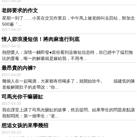
2017-04-20
老師要求的作文
星期一到了……小英在交完作業后，中午馬上被老師叫去罰站，附加念
500遍「...
2017-04-17
情人節浪漫短信！將肉麻進行到底
2017-04-11
熱戀愛人：深情一觸即發●當你看到這條短信息時，你已經中了猛烈無
比的愛毒，唯一的解藥就是嫁給我，不用考...
最昂貴的內褲?
2017-04-05
幾個人在一起喝酒，大家都有些喝多了，就開始吹牛。 搞建筑的陳
老板解開肚子的皮帶說：“你...
司馬光你干嘛砸缸
2017-03-30
我在課堂上講了司馬光砸缸的故事，然后提問。結果學生的問題差點讓
我郁悶死：第一個學生：“老...
想追女孩的來學幾招
2017-03-23