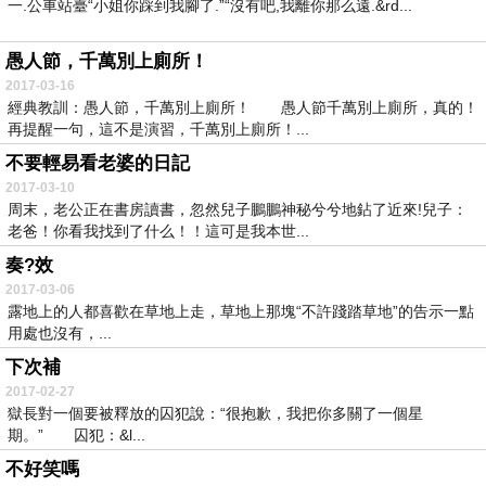
一.公車站臺“小姐你踩到我腳了.”“沒有吧,我離你那么遠.&rd...
愚人節，千萬別上廁所！
2017-03-16
經典教訓：愚人節，千萬別上廁所！ 愚人節千萬別上廁所，真的！
再提醒一句，這不是演習，千萬別上廁所！...
不要輕易看老婆的日記
2017-03-10
周末，老公正在書房讀書，忽然兒子鵬鵬神秘兮兮地鉆了近來!兒子：
老爸！你看我找到了什么！！這可是我本世...
奏?效
2017-03-06
露地上的人都喜歡在草地上走，草地上那塊“不許踐踏草地”的告示一點
用處也沒有，...
下次補
2017-02-27
獄長對一個要被釋放的囚犯說：“很抱歉，我把你多關了一個星
期。” 囚犯：&l...
不好笑嗎