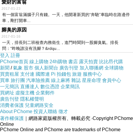
愛財的富翁
2017-01-23
有一個富翁滿腦子只有錢。一天，他開著新買的“奔馳”車臨時在路邊停
車，剛打開車...
腳臭的原因
2017-01-16
一天，排長到二班檢查內務衛生，進門時聞到一股腳臭氣。排長
問：“昨晚誰沒有洗腳？&rdqu...
登入
註冊
PChome首頁
線上購物
24h購物
書店
露天拍賣
比比昂代購
新聞
/
氣象
股市
個人新聞台
廣告刊登
加入聯播網
全球購物
買賣租屋
支付連
國際連
Pi 拍錢包
旅遊
服務中心
買車
旅行團
汽車險推薦
線上麻將
雜誌
星座命理
會員中心
一元簡訊
直播達人
數位憑證
企業簡訊
買網址
虛擬主機
企業郵件
廣告刊登
隱私權聲明
消費者保護
兒童網路安全
About PChome
投資人聯絡
徵才
著作權保護
｜網路家庭版權所有、轉載必究
‧Copyright PChome
Online
PChome Online and PChome are trademarks of PChome