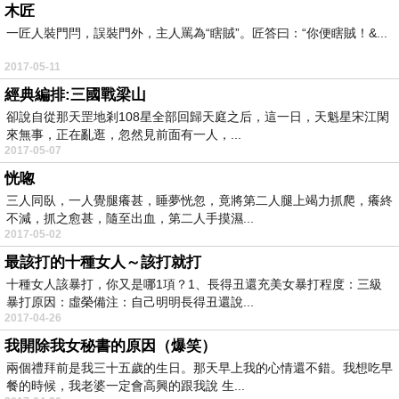
木匠
一匠人裝門閂，誤裝門外，主人罵為“瞎賊”。匠答曰：“你便瞎賊！&...
2017-05-11
經典編排:三國戰梁山
卻說自從那天罡地剎108星全部回歸天庭之后，這一日，天魁星宋江閑
來無事，正在亂逛，忽然見前面有一人，...
2017-05-07
恍唿
三人同臥，一人覺腿癢甚，睡夢恍忽，竟將第二人腿上竭力抓爬，癢終
不減，抓之愈甚，隨至出血，第二人手摸濕...
2017-05-02
最該打的十種女人～該打就打
十種女人該暴打，你又是哪1項？1、長得丑還充美女暴打程度：三級
暴打原因：虛榮備注：自己明明長得丑還說...
2017-04-26
我開除我女秘書的原因（爆笑）
兩個禮拜前是我三十五歲的生日。那天早上我的心情還不錯。我想吃早
餐的時候，我老婆一定會高興的跟我說 生...