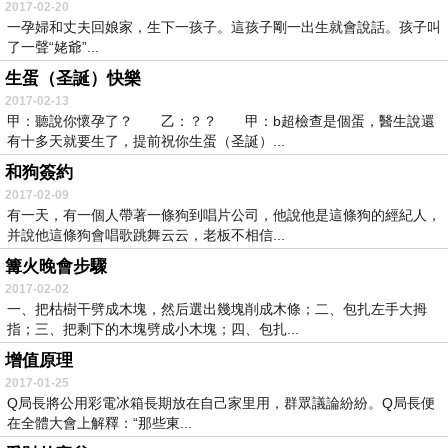
2017-02-20
一孕婦和丈夫回娘家，生下一孩子。這孩子剛一出生就會說話。孩子叫
了一聲“姥爺”...
生蛋（圣誕）快樂
2017-02-13
甲：聽說你懷孕了？ 乙：？？ 甲：b超檢查是個蛋，醫生說還
有十多天就要生了，提前祝你生蛋（圣誕）...
和狗簽約
2017-02-09
有一天，有一個人帶著一條狗到唱片公司，他說他是這條狗的經紀人，
并說他這條狗會唱歌跳舞云云，老板不相信...
篝火晚會步驟
2017-02-02
一、把枯樹干劈成木塊，然后選出幾塊削成木條；二、包扎左手大拇
指；三、把剩下的木塊劈成小木塊；四、包扎...
增值原理
2017-01-25
Q局長將公用彩電冰箱長期放在自己家里用，群眾議論紛紛。Q局長便
在全體大會上解釋：“那些東...