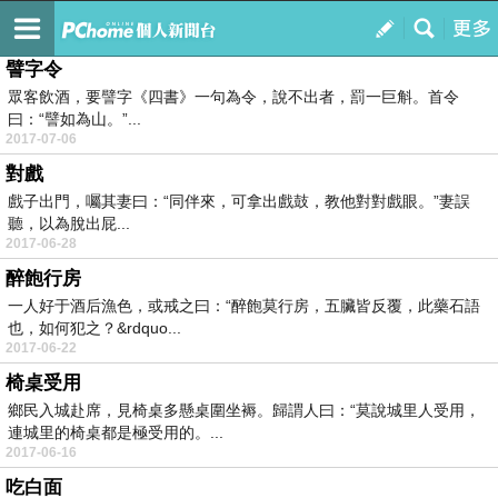
免費小遊戲
訂閱
我的
譬字令
眾客飲酒，要譬字《四書》一句為令，說不出者，罰一巨斛。首令
曰：“譬如為山。”...
2017-07-06
對戲
戲子出門，囑其妻曰：“同伴來，可拿出戲鼓，教他對對戲眼。”妻誤
聽，以為脫出屁...
2017-06-28
醉飽行房
一人好于酒后漁色，或戒之曰：“醉飽莫行房，五臟皆反覆，此藥石語
也，如何犯之？&rdquo...
2017-06-22
椅桌受用
鄉民入城赴席，見椅桌多懸桌圍坐褥。歸謂人曰：“莫說城里人受用，
連城里的椅桌都是極受用的。...
2017-06-16
吃白面