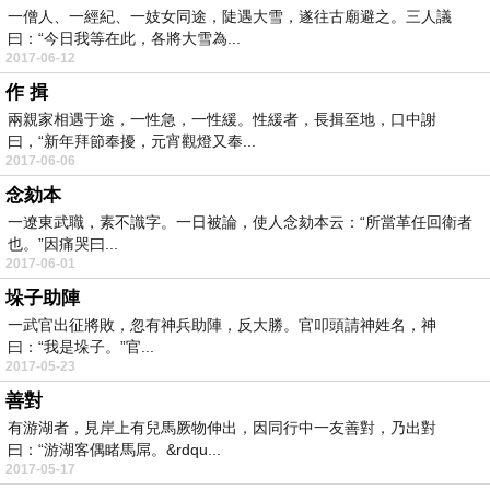
一僧人、一經紀、一妓女同途，陡遇大雪，遂往古廟避之。三人議
曰：“今日我等在此，各將大雪為...
2017-06-12
作 揖
兩親家相遇于途，一性急，一性緩。性緩者，長揖至地，口中謝
曰，“新年拜節奉擾，元宵觀燈又奉...
2017-06-06
念劾本
一遼東武職，素不識字。一日被論，使人念劾本云：“所當革任回衛者
也。”因痛哭曰...
2017-06-01
垛子助陣
一武官出征將敗，忽有神兵助陣，反大勝。官叩頭請神姓名，神
曰：“我是垛子。”官...
2017-05-23
善對
有游湖者，見岸上有兒馬厥物伸出，因同行中一友善對，乃出對
曰：“游湖客偶睹馬屌。&rdqu...
2017-05-17