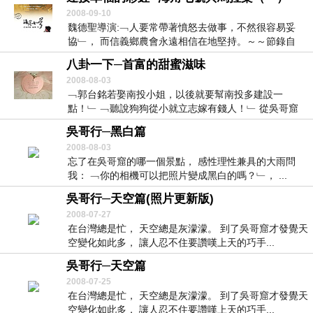
2008-09-10
魏德聖導演:﹁人要常帶著憤怒去做事，不然很容易妥
協﹂， 而信義鄉農會永遠相信在地堅持。～～節錄自
信...
八卦一下─首富的甜蜜滋味
2008-08-03
﹁郭台銘若娶南投小姐，以後就要幫南投多建設一
點！﹂ ﹁聽說狗狗從小就立志嫁有錢人！﹂ 從吳哥窟
返...
吳哥行─黑白篇
2008-08-03
忘了在吳哥窟的哪一個景點， 感性理性兼具的大雨問
我： ﹁你的相機可以把照片變成黑白的嗎？﹂， ...
吳哥行─天空篇(照片更新版)
2008-07-27
在台灣總是忙， 天空總是灰濛濛。 到了吳哥窟才發覺天
空變化如此多， 讓人忍不住要讚嘆上天的巧手...
吳哥行─天空篇
2008-07-25
在台灣總是忙， 天空總是灰濛濛。 到了吳哥窟才發覺天
空變化如此多， 讓人忍不住要讚嘆上天的巧手...