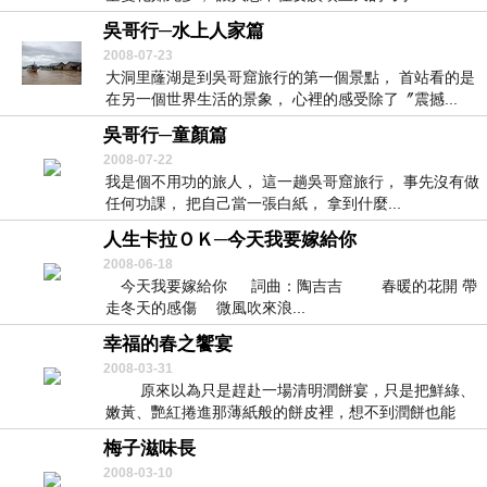
吳哥行─水上人家篇
2008-07-23
大洞里蕯湖是到吳哥窟旅行的第一個景點， 首站看的是
在另一個世界生活的景象， 心裡的感受除了〞震撼...
吳哥行─童顏篇
2008-07-22
我是個不用功的旅人， 這一趟吳哥窟旅行， 事先沒有做
任何功課， 把自己當一張白紙， 拿到什麼...
人生卡拉ＯＫ─今天我要嫁給你
2008-06-18
今天我要嫁給你 詞曲：陶吉吉 春暖的花開 帶
走冬天的感傷 微風吹來浪...
幸福的春之饗宴
2008-03-31
原來以為只是趕赴一場清明潤餅宴，只是把鮮綠、
嫩黃、艷紅捲進那薄紙般的餅皮裡，想不到潤餅也能
把...
梅子滋味長
2008-03-10