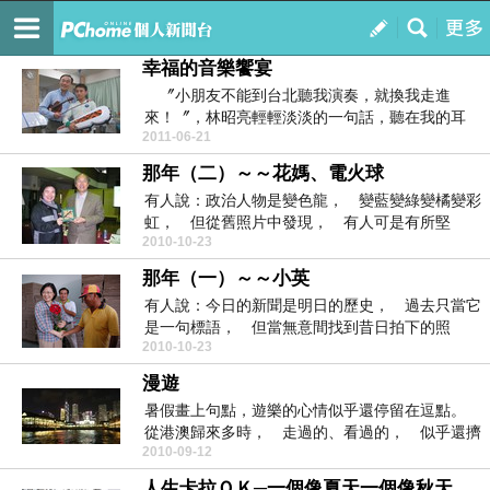
鄉居閒語
訂閱
我的
幸福的音樂饗宴
〞小朋友不能到台北聽我演奏，就換我走進
來！〞，林昭亮輕輕淡淡的一句話，聽在我的耳
2011-06-21
裡，卻鏗鏘有力，有...
那年（二）～～花媽、電火球
有人說：政治人物是變色龍， 變藍變綠變橘變彩
虹， 但從舊照片中發現， 有人可是有所堅
2010-10-23
持， 堅持──不...
那年（一）～～小英
有人說：今日的新聞是明日的歷史， 過去只當它
是一句標語， 但當無意間找到昔日拍下的照
2010-10-23
片， 才發現當年...
漫遊
暑假畫上句點，遊樂的心情似乎還停留在逗點。
從港澳歸來多時， 走過的、看過的， 似乎還擠
2010-09-12
在腦子裡， ...
人生卡拉ＯＫ─一個像夏天一個像秋天