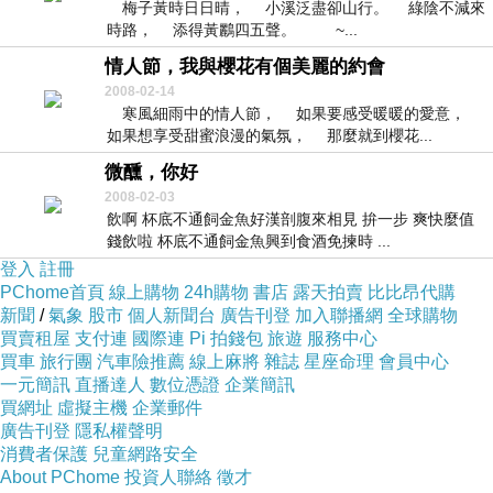
梅子黃時日日晴， 小溪泛盡卻山行。 綠陰不減來
時路， 添得黃鸝四五聲。 ~...
情人節，我與櫻花有個美麗的約會
2008-02-14
寒風細雨中的情人節， 如果要感受暖暖的愛意，
如果想享受甜蜜浪漫的氣氛， 那麼就到櫻花...
微醺，你好
2008-02-03
飲啊 杯底不通飼金魚好漢剖腹來相見 拚一步 爽快麼值
錢飲啦 杯底不通飼金魚興到食酒免揀時 ...
登入
註冊
PChome首頁
線上購物
24h購物
書店
露天拍賣
比比昂代購
新聞
/
氣象
股市
個人新聞台
廣告刊登
加入聯播網
全球購物
買賣租屋
支付連
國際連
Pi 拍錢包
旅遊
服務中心
買車
旅行團
汽車險推薦
線上麻將
雜誌
星座命理
會員中心
一元簡訊
直播達人
數位憑證
企業簡訊
買網址
虛擬主機
企業郵件
廣告刊登
隱私權聲明
消費者保護
兒童網路安全
About PChome
投資人聯絡
徵才