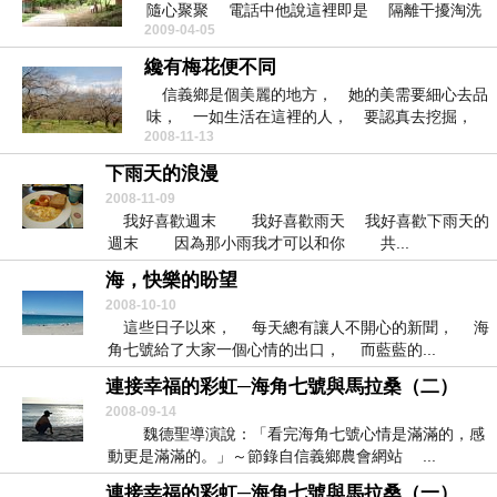
隨心聚聚 電話中他說這裡即是 隔離干擾淘洗
2009-04-05
心靈...
纔有梅花便不同
信義鄉是個美麗的地方， 她的美需要細心去品
味， 一如生活在這裡的人， 要認真去挖掘，
2008-11-13
才能知道他們...
下雨天的浪漫
2008-11-09
我好喜歡週末 我好喜歡雨天 我好喜歡下雨天的
週末 因為那小雨我才可以和你 共...
海，快樂的盼望
2008-10-10
這些日子以來， 每天總有讓人不開心的新聞， 海
角七號給了大家一個心情的出口， 而藍藍的...
連接幸福的彩虹─海角七號與馬拉桑（二）
2008-09-14
魏德聖導演說：「看完海角七號心情是滿滿的，感
動更是滿滿的。」～節錄自信義鄉農會網站 ...
連接幸福的彩虹─海角七號與馬拉桑（一）