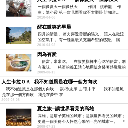
一個像夏天一個像秋天 作詞：姚若龍 作
曲：陳小霞 第一次見面看你不太順眼 誰知道...
2010-04-06
醒在微笑的早晨
四月的清晨， 努力穿透雲層的陽光， 讓人在微涼
的空氣中， 有一種溫暖又充滿希望的感覺。 腦
2010-04-02
中...
因為有愛
便當，常常吃。 在救災指揮中心吃的便當，別
有滋味。 慈濟的義工貼心地用飯盒裝著熱騰騰的
2009-08-13
飯菜， 還附...
人生卡拉ＯＫ─我不知道風是在哪一個方向吹
我不知道風是在那個方向吹 詞/徐志摩 曲/袁中平 我不知道風
是在那一個方向吹 我是在夢中 在...
2009-08-08
夏之旅─讓世界看見的高雄
高雄，是痞子英雄的城市；是讓世界看見的城市；
更是一個美得令人怦然心動的﹁光的城市﹂。 ＊
2009-07-23
＊＊ ＊＊＊...