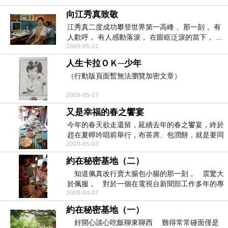
向江秀真致敬
江秀真二度成功攀登世界第一高峰， 那一刻， 有
人歡呼， 有人感動落淚， 在眼眶泛淚的當下， ...
2009-05-21
人生卡拉ＯＫ─少年
（行動版頁面暫無法瀏覽加密文章）
2009-05-17
又是幸福的春之饗宴
今年的春天欲走還留，延續去年的春之饗宴，終於
趕在夏蟬吟唱前舉行，布茶席、包潤餅，就是要同
2009-05-03
嘗幸福滋味。...
約在秘密基地（二）
知道佩真改行賣大腸包小腸的那一刻， 震驚大
於佩服， 對於一個在電視台新聞部工作多年的專
2009-04-07
業記者， 願...
約在秘密基地（一）
好開心談心吃飯聊東聊西 難得常常碰面僅是