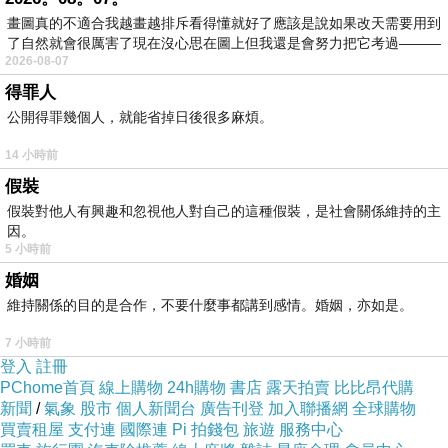
畫圖真的不適合我越畫越排斥看得懂就好了應該是說如果改天需要用到
常見，就像是傳統球隊的洗禮，只要下場打球就
了自然就會很厲害了現在沒心思在圖上但我還是會努力把它考過———
是舒壓，甚至在心裡偷偷默念學長的名字，把球
2026-08-07
打得老遠。
得罪人
公開得罪幾個人，就能省掉日後很多麻煩。
小破國小畢業，北上到溪崑國中唸書，才剛進球
14 小時前
隊就讓他印像深刻，他說榮工就像部隊，吃飯、
假裝
洗澡時間都很緊湊，還要排隊用洗衣板手洗衣
假裝對他人有興趣和忽視他人對自己的這種假裝，是社會關係維持的主
因。
服，等學長用完才換學弟，還沒搞清楚狀況，突
5 小時前
然有學長喊集合，一年級球員立刻到學長房間，
婚姻
當時不知道發生什麼事情，只知道學長很生氣，
維持關係的目的是合作，不要什麼事都講到感情。婚姻，亦如是。
一個個叫出來拿球棒打學弟屁股。
7 小時前
登入
註冊
才剛進球隊的劉芙豪摸不著頭緒，只記得學長先
PChome首頁
線上購物
24h購物
書店
露天拍賣
比比昂代購
新聞
/
氣象
股市
個人新聞台
廣告刊登
加入聯播網
全球購物
問他是不是新來的，接著說：「你不用！你出
買賣租屋
支付連
國際連
Pi 拍錢包
旅遊
服務中心
去。」小破說，當下大嘆一口氣，後來只知道好