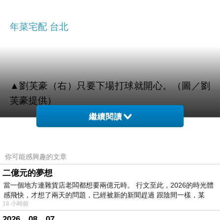
年菜宅配 台北
▲劉芙豪（右）只要下場打球就開心。（圖／劉
芙豪提供）
繼續閱讀
記者古依晴／專訪
你可能感興趣的文章
劉芙豪從溪崑國中、中華中學到台北體院，就讀
二億元的夢想
的都是榮工體系學校，他說，剛到榮工覺得像在
當一個地方連雜貨店老闆都想要兩億元時。 行文至此，2026的時光體
部隊，學長學弟制讓他在國一和高一都處在緊繃
感飛快，才想了兩天的問題，已經被新的新聞趕過 跟陰間一樣，某
的狀態，甚至連綽號「小破」，也和小時候被霸
18 小時前
凌有關。小破說，我們這個年代被霸凌和處罰很
2026。08。07。