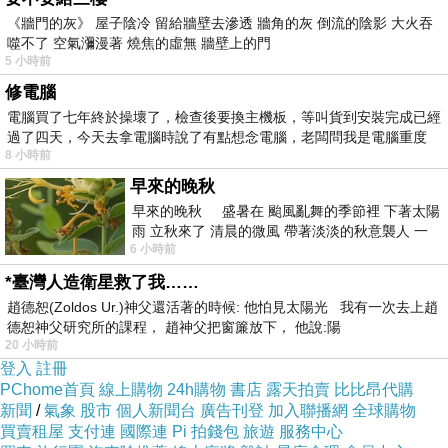
你曾著迷於我的理性，也因為我的理性而心冷。
《牆門的灰》 屋子陰冷 留給牆壁去滲透 牆角的灰 倒流的陰影 大火吞
噬不了 空氣瀰漫著 燒焦的虛無 牆壁上的門
5 小時前
修電腦
電腦買了七年終於操壞了，檢查後要換主機板，等叫貨到安裝完成已經
過了四天，今天去拿電腦時說了有點想念電腦，老闆問我是電腦重度
8 小時前
早來的晚秋
早來的晚秋 盛暑在 颱風亂舞的季節裡 下著太陽
雨 立秋來了 清晨的微風 帶著淡淡的秋意襲人 一
6 小時前
下子 又被赤
*臺灣人造衛星救了我……
趙德恕(Zoldos Ur.)神父還活著的時候: 他怕見太陽光 我有一次去上趙
(悄悄話)
德恕神父研究所的課程， 趙神父把窗簾放下， 他說:陽
2022-01-22 03:53:04
20 小時前
登入
註冊
(悄悄話)
PChome首頁
線上購物
24h購物
書店
露天拍賣
比比昂代購
2021-12-26 23:32:16
新聞
/
氣象
股市
個人新聞台
廣告刊登
加入聯播網
全球購物
買賣租屋
支付連
國際連
Pi 拍錢包
旅遊
服務中心