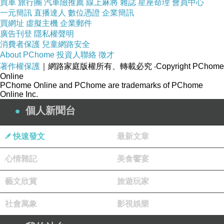
買車
旅行團
汽車險推薦
線上麻將
雜誌
星座命理
會員中心
一元簡訊
直播達人
數位憑證
企業簡訊
買網址
虛擬主機
企業郵件
廣告刊登
隱私權聲明
消費者保護
兒童網路安全
About PChome
投資人聯絡
徵才
著作權保護
｜網路家庭版權所有、轉載必究
‧Copyright PChome
Online
PChome Online and PChome are trademarks of PChome
Online Inc.
個人新聞台
快速發文
最新文章
心情雜記
美食饗宴
藝文欣賞
旅遊玩家
社會萬象
影視娛樂