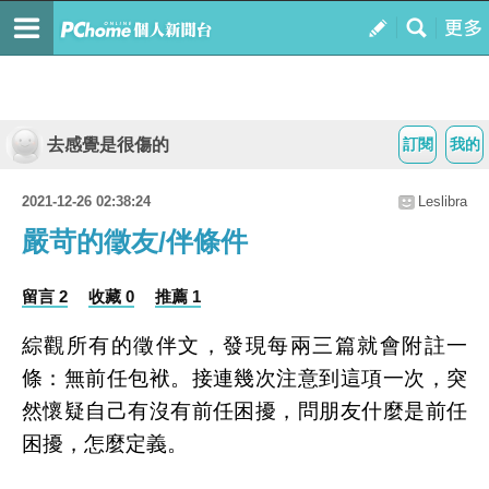
去感覺是很傷的
訂閱
我的
2021-12-26 02:38:24
Leslibra
嚴苛的徵友/伴條件
留言 2
收藏 0
推薦 1
綜觀所有的徵伴文，發現每兩三篇就會附註一
條：無前任包袱。接連幾次注意到這項一次，突
然懷疑自己有沒有前任困擾，問朋友什麼是前任
困擾，怎麼定義。