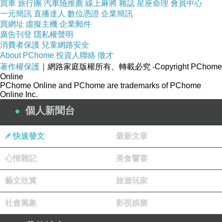
買車
旅行團
汽車險推薦
線上麻將
雜誌
星座命理
會員中心
一元簡訊
直播達人
數位憑證
企業簡訊
買網址
虛擬主機
企業郵件
廣告刊登
隱私權聲明
消費者保護
兒童網路安全
About PChome
投資人聯絡
徵才
著作權保護
｜網路家庭版權所有、轉載必究
‧Copyright PChome
Online
PChome Online and PChome are trademarks of PChome
Online Inc.
個人新聞台
快速發文
最新文章
心情雜記
美食饗宴
藝文欣賞
旅遊玩家
社會萬象
影視娛樂