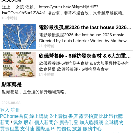
送上 「女孩 依賴」 https://youtu.be/o3NgmHjAHiE?
is=CCvsvJhSur12W4s1 壞習慣，非常不適合改，只會越來越依賴。
18 小時前
我害怕的
電影最後孤屋2026 the last house 2026 movie
電影最後孤屋2026 the last house 2026 movie
Directed by Louis Leterrier Written by Matthew
21 小時前
Robinson Starring Greta Lee Wa
欣儀營養師 - 6種抗發炎食材 & 6大加重慢性發炎的飲食習慣
欣儀營養師-6種抗發炎食材 & 6大加重慢性發炎的
飲食習慣 欣儀營養師 - 6種抗發炎食材
14 小時前
https://www.facebook.com/photo/?fbid=147
點頭稱是
點頭稱是，是合適的抽身離場策略。
2026-08-08
登入
註冊
PChome首頁
線上購物
24h購物
書店
露天拍賣
比比昂代購
新聞
/
氣象
股市
個人新聞台
廣告刊登
加入聯播網
全球購物
買賣租屋
支付連
國際連
Pi 拍錢包
旅遊
服務中心