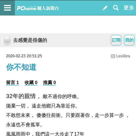
去感覺是很傷的
訂閱
我的
2020-02-23 20:51:25
Leslibra
你不知道
留言 1
收藏 0
推薦 0
32年的親情，
敵不過你的呼喚。
拋棄一切， 遠走他鄉只為靠近你。
不敢想未來， 傻傻往前衝。只要跟著你，走一步算一步 ，
永遠也不會孤單。
風風雨雨中，我們這一大步走了17年