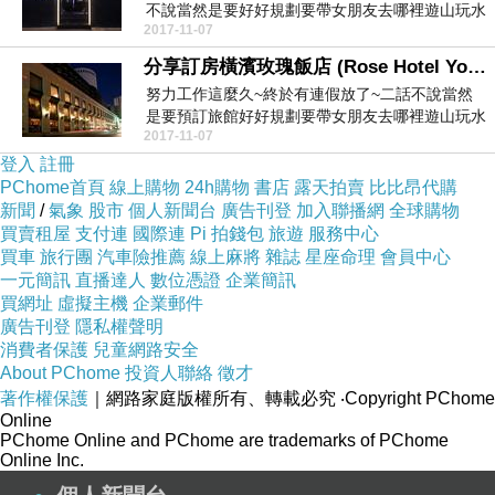
不說當然是要好好規劃要帶女朋友去哪裡遊山玩水
2017-11-07
囉~~在不快...
分享訂房橫濱玫瑰飯店 (Rose Hotel Yokohama)-洽公訂房
努力工作這麼久~終於有連假放了~二話不說當然
是要預訂旅館好好規劃要帶女朋友去哪裡遊山玩水
2017-11-07
囉~~在不快...
登入
註冊
PChome首頁
線上購物
24h購物
書店
露天拍賣
比比昂代購
新聞
/
氣象
股市
個人新聞台
廣告刊登
加入聯播網
全球購物
買賣租屋
支付連
國際連
Pi 拍錢包
旅遊
服務中心
買車
旅行團
汽車險推薦
線上麻將
雜誌
星座命理
會員中心
一元簡訊
直播達人
數位憑證
企業簡訊
買網址
虛擬主機
企業郵件
廣告刊登
隱私權聲明
消費者保護
兒童網路安全
About PChome
投資人聯絡
徵才
著作權保護
｜網路家庭版權所有、轉載必究
‧Copyright PChome
Online
PChome Online and PChome are trademarks of PChome
Online Inc.