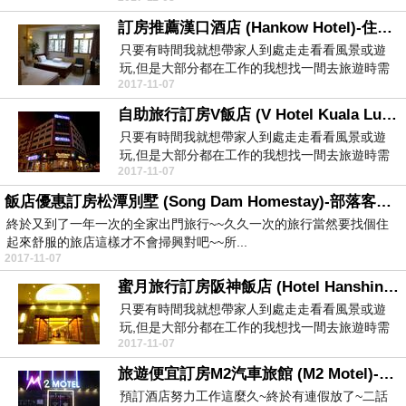
訂房推薦漢口酒店 (Hankow Hotel)-住宿資訊
只要有時間我就想帶家人到處走走看看風景或遊
玩,但是大部分都在工作的我想找一間去旅遊時需
2017-11-07
要住的旅店還真...
自助旅行訂房V飯店 (V Hotel Kuala Lumpur)-旅遊資訊
只要有時間我就想帶家人到處走走看看風景或遊
玩,但是大部分都在工作的我想找一間去旅遊時需
2017-11-07
要住的旅店還真...
飯店優惠訂房松潭別墅 (Song Dam Homestay)-部落客推薦
終於又到了一年一次的全家出門旅行~~久久一次的旅行當然要找個住
起來舒服的旅店這樣才不會掃興對吧~~所...
2017-11-07
蜜月旅行訂房阪神飯店 (Hotel Hanshin)-飯店比價
只要有時間我就想帶家人到處走走看看風景或遊
玩,但是大部分都在工作的我想找一間去旅遊時需
2017-11-07
要住的旅店還真...
旅遊便宜訂房M2汽車旅館 (M2 Motel)-知名訂房網
預訂酒店努力工作這麼久~終於有連假放了~二話