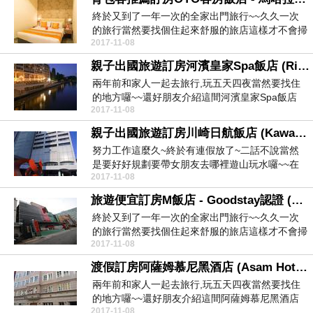
終於又到了一年一次的全家出門旅行~~久久一次
的旅行當然要找個住起來舒服的旅店這樣才不會掃
2017-11-08
興對吧~~所...
親子出國旅遊訂房河濱皇家Spa飯店 (Riverside Royal Hotel & Spa)-經典
兩年前和家人一起去旅行,玩五天四夜當然要找住
的地方囉~~還好朋友介紹這間河濱皇家Spa飯店
2017-11-08
(Riv...
親子出國旅遊訂房川崎日航飯店 (Kawasaki Nikko Hotel)-廉價旅館
努力工作這麼久~終於有連假放了~二話不說當然
是要好好規劃要帶女朋友去哪裡遊山玩水囉~~在
2017-11-08
不快帶親愛的...
旅遊便宜訂房M飯店 - Goodstay認證 (Goodstay M Hotel)-分享住宿
終於又到了一年一次的全家出門旅行~~久久一次
的旅行當然要找個住起來舒服的旅店這樣才不會掃
2017-11-08
興對吧~~所...
渡假訂房阿薩姆慕尼黑酒店 (Asam Hotel München)-精選
兩年前和家人一起去旅行,玩五天四夜當然要找住
的地方囉~~還好朋友介紹這間阿薩姆慕尼黑酒店
2017-11-08
(Asam...