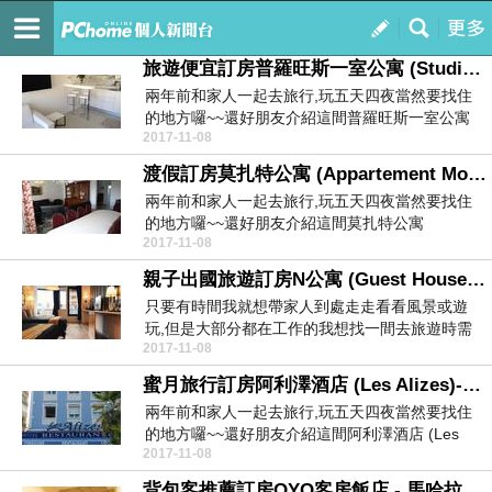
人氣商品大買家
訂閱
我的
旅遊便宜訂房普羅旺斯一室公寓 (Studios de Provence)-飯店比價
兩年前和家人一起去旅行,玩五天四夜當然要找住
的地方囉~~還好朋友介紹這間普羅旺斯一室公寓
2017-11-08
(Stud...
渡假訂房莫扎特公寓 (Appartement Mozart)-部落客推薦
兩年前和家人一起去旅行,玩五天四夜當然要找住
的地方囉~~還好朋友介紹這間莫扎特公寓
2017-11-08
(Apparte...
親子出國旅遊訂房N公寓 (Guest House N)-住宿折扣
只要有時間我就想帶家人到處走走看看風景或遊
玩,但是大部分都在工作的我想找一間去旅遊時需
2017-11-08
要住的旅店還真...
蜜月旅行訂房阿利澤酒店 (Les Alizes)-精選優惠
兩年前和家人一起去旅行,玩五天四夜當然要找住
的地方囉~~還好朋友介紹這間阿利澤酒店 (Les
2017-11-08
Ali...
背包客推薦訂房OYO客房飯店 - 馬哈拉勒拉路 (OYO Rooms Jalan Maharajalela)-舒適旅店