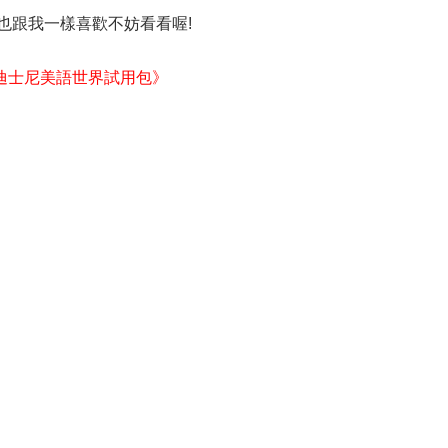
紹 如果也跟我一樣喜歡不妨看看喔!
迪士尼美語世界試用包》