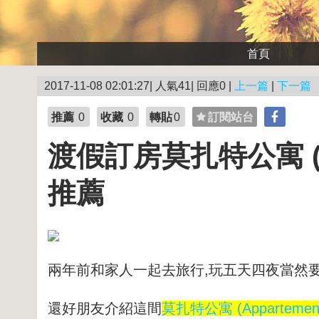
首頁
2017-11-08 02:01:27| 人氣41| 回應0 |
上一篇
|
下一篇
推薦
0
收藏
0
轉貼
0
訂閱站台
渡假訂房莫扎特公寓 (App
推薦
兩年前和家人一起去旅行,玩五天四夜當然要
還好朋友介紹這間
莫扎特公寓 (Appartement