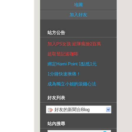
地圖
加入好友
站方公告
加入PS女孩 組隊瘋搶2百萬
超取登記送咖啡
綁定Hami Point 1點抵1元
1分鐘快速揪痛！
成為獨立小姐的滾錢心法
好友列表
好友的新聞台Blog
站內搜尋