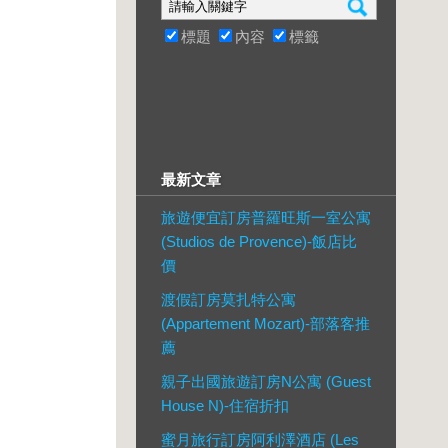
標題
內容
標籤
最新文章
旅遊便宜訂房普羅旺斯一室公寓
(Studios de Provence)-飯店比
價
渡假訂房莫扎特公寓
(Appartement Mozart)-部落客推
薦
親子出國旅遊訂房N公寓 (Guest
House N)-住宿折扣
蜜月旅行訂房阿利澤酒店 (Les