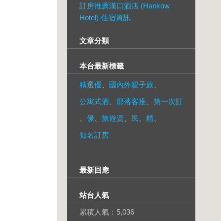
訂房推薦漢口酒店 (Hankow
Hotel)-住宿資訊
文章分類
本台最新標籤
精選優
、
國內外親子旅
、
公寓式酒
、
部落客推
、
第一次訂
、
優
、
旅遊資
、
民
、
精
、
知名訂房
最新回應
站台人氣
累積人氣：
5,036