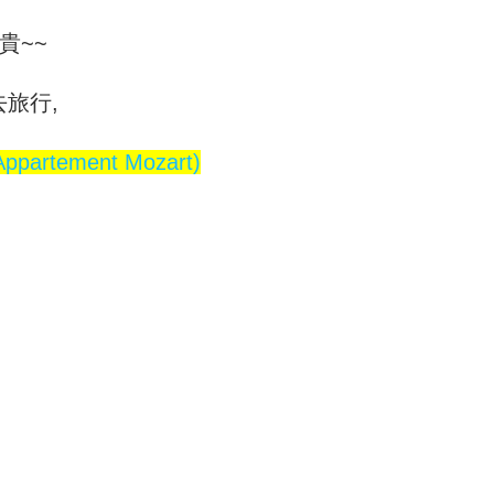
貴~~
旅行,
artement Mozart)