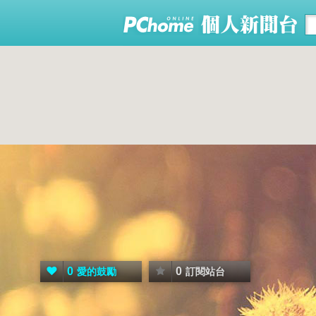
0
0
愛的鼓勵
訂閱站台