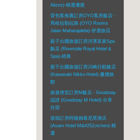
Alizes)-精選優惠
背包客推薦訂房OYO客房飯店 -
馬哈拉勒拉路 (OYO Rooms
Jalan Maharajalela)-舒適旅店
親子出國旅遊訂房河濱皇家Spa
飯店 (Riverside Royal Hotel &
Spa)-經典
親子出國旅遊訂房川崎日航飯店
(Kawasaki Nikko Hotel)-廉價旅
館
旅遊便宜訂房M飯店 - Goodstay
認證 (Goodstay M Hotel)-分享
住宿
渡假訂房阿薩姆慕尼黑酒店
(Asam Hotel M&#252;nchen)-精
選