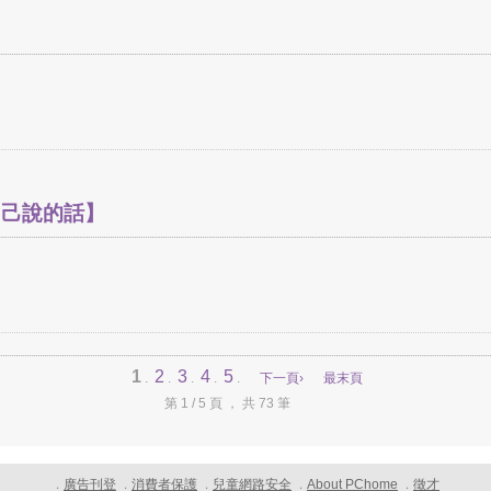
自己說的話】
1
2
3
4
5
.
.
.
.
.
下一頁›
最末頁
第 1 / 5 頁 ， 共 73 筆
廣告刊登
消費者保護
兒童網路安全
About PChome
徵才
．
．
．
．
．