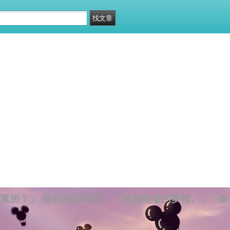
寓所？」 得到的回答是： 「在無能者的夢裡。」 ~泰