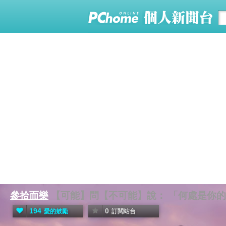
參拾而樂
【可能】問【不可能】說： 「何處是你的
194
0
愛的鼓勵
訂閱站台