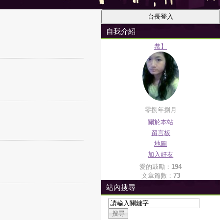
自我介紹
恭】
零捌年捌月
關於本站
留言板
地圖
加入好友
愛的鼓勵：
194
文章篇數：
73
站內搜尋