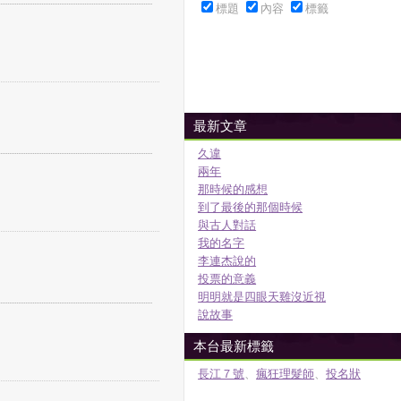
標題
內容
標籤
最新文章
久違
兩年
那時候的感想
到了最後的那個時候
與古人對話
我的名字
李連杰說的
投票的意義
明明就是四眼天雞沒近視
說故事
本台最新標籤
長江７號
、
瘋狂理髮師
、
投名狀