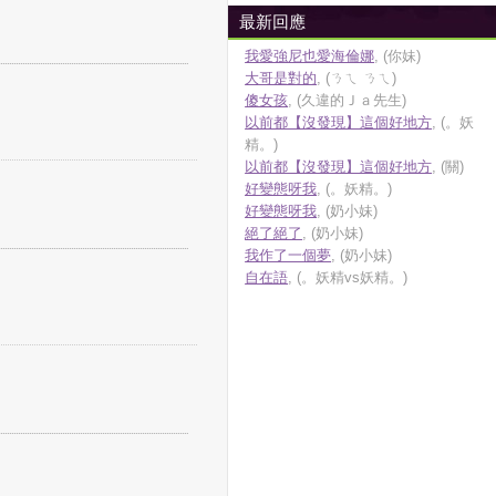
最新回應
我愛強尼也愛海倫娜
, (你妹)
大哥是對的
, (ㄋㄟ ㄋㄟ)
傻女孩
, (久違的Ｊａ先生)
以前都【沒發現】這個好地方
, (。妖
精。)
以前都【沒發現】這個好地方
, (關)
好變態呀我
, (。妖精。)
好變態呀我
, (奶小妹)
絕了絕了
, (奶小妹)
我作了一個夢
, (奶小妹)
自在語
, (。妖精vs妖精。)