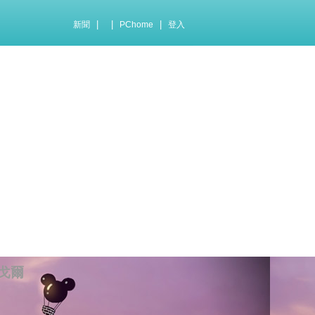
|
|
|
新聞
PChome
登入
戈爾