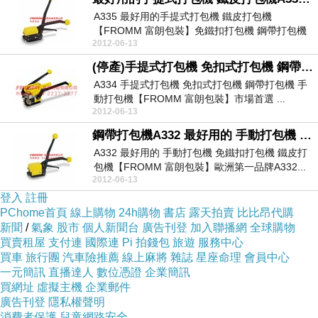
A335 最好用的手提式打包機 鐵皮打包機
【FROMM 富朗包裝】免鐵扣打包機 鋼帶打包機
2012-06-13
鐵...
(停產)手提式打包機 免扣式打包機 鋼帶打包機 手動打包機A334【FROMM 富朗包裝】市場首選
A334 手提式打包機 免扣式打包機 鋼帶打包機 手
動打包機【FROMM 富朗包裝】市場首選 ...
2012-06-13
鋼帶打包機A332 最好用的 手動打包機 免鐵扣打包機 鐵皮打包機【FROMM 富朗包裝】歐洲品牌第一
A332 最好用的 手動打包機 免鐵扣打包機 鐵皮打
包機【FROMM 富朗包裝】歐洲第一品牌A332...
2012-06-13
登入
註冊
PChome首頁
線上購物
24h購物
書店
露天拍賣
比比昂代購
新聞
/
氣象
股市
個人新聞台
廣告刊登
加入聯播網
全球購物
買賣租屋
支付連
國際連
Pi 拍錢包
旅遊
服務中心
買車
旅行團
汽車險推薦
線上麻將
雜誌
星座命理
會員中心
一元簡訊
直播達人
數位憑證
企業簡訊
買網址
虛擬主機
企業郵件
廣告刊登
隱私權聲明
消費者保護
兒童網路安全