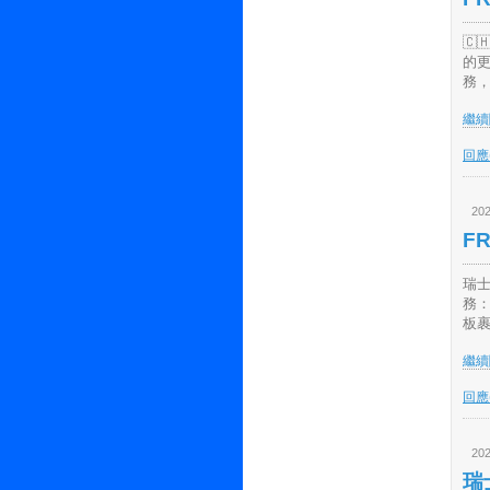
🇨
的
務，
繼續閱
回應(
202
F
瑞士
務：
板裹
繼續閱
回應(
202
瑞