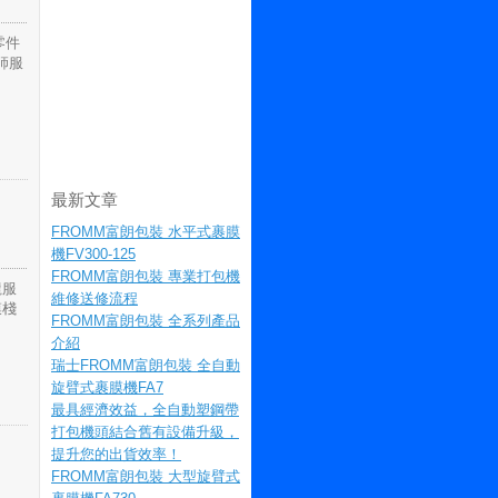
零件
師服
最新文章
FROMM富朗包裝 水平式裹膜
機FV300-125
FROMM富朗包裝 專業打包機
龍服
維修送修流程
膜棧
FROMM富朗包裝 全系列產品
介紹
瑞士FROMM富朗包裝 全自動
旋臂式裹膜機FA7
最具經濟效益，全自動塑鋼帶
打包機頭結合舊有設備升級，
提升您的出貨效率！
FROMM富朗包裝 大型旋臂式