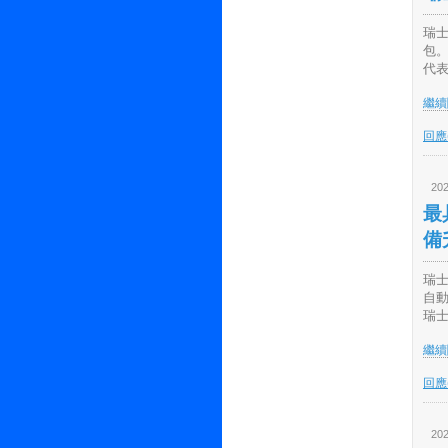
瑞
包。
代表
繼續閱
回應(
202
最
備
瑞士
自
瑞士
繼續閱
回應(
202