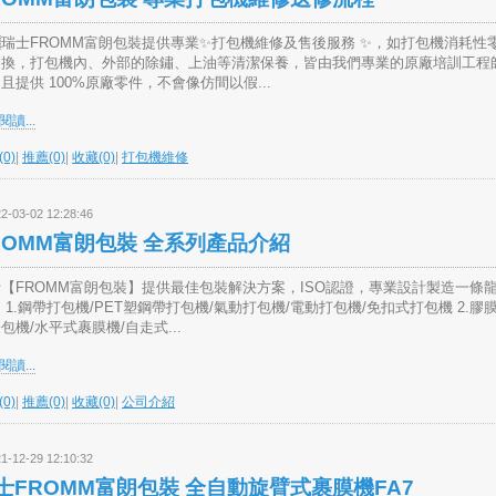
🇭瑞士FROMM富朗包裝提供專業✨打包機維修及售後服務 ✨，如打包機消耗性
更換，打包機內、外部的除鏽、上油等清潔保養，皆由我們專業的原廠培訓工程
且提供 100%原廠零件，不會像仿間以假...
讀...
0)
|
推薦(0)
|
收藏(0)
|
打包機維修
2-03-02 12:28:46
ROMM富朗包裝 全系列產品介紹
【FROMM富朗包裝】提供最佳包裝解決方案，ISO認證，專業設計製造一條
 1.鋼帶打包機/PET塑鋼帶打包機/氣動打包機/電動打包機/免扣式打包機 2.膠
包機/水平式裹膜機/自走式...
讀...
0)
|
推薦(0)
|
收藏(0)
|
公司介紹
1-12-29 12:10:32
士FROMM富朗包裝 全自動旋臂式裹膜機FA7