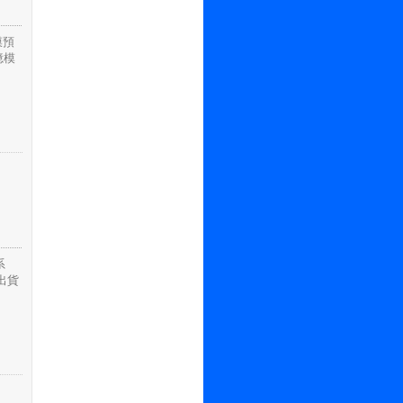
膜預
憶模
系
出貨