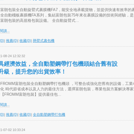
士富朗包裝全自動旋臂式裹膜機FA7，能安全地承載貨物，並提供快速有效率的
全自動棧板裹膜機FA系列，集結富朗包裝75年來在裹膜設備的技術與經驗，
富朗包裝的高規格包裝設備。 全自動旋臂式...
讀...
0)
|
推薦(0)
|
收藏(0)
|
懸臂式裹包機
1-08-24 12:32:32
具經濟效益，全自動塑鋼帶打包機頭結合舊有設
升級，提升您的出貨效率！
FROMM富朗包裝全自動塑鋼帶打包機頭 ，可整合或強化您舊有的設備，工業4
動化 時代節省成本以及人力的最佳方法，選擇富朗包裝，專業包裝方案解決專家
【FROMM富朗包裝】提供最佳包...
讀...
0)
|
推薦(0)
|
收藏(0)
|
全自動塑鋼帶打包機
1-07-02 10:33:24