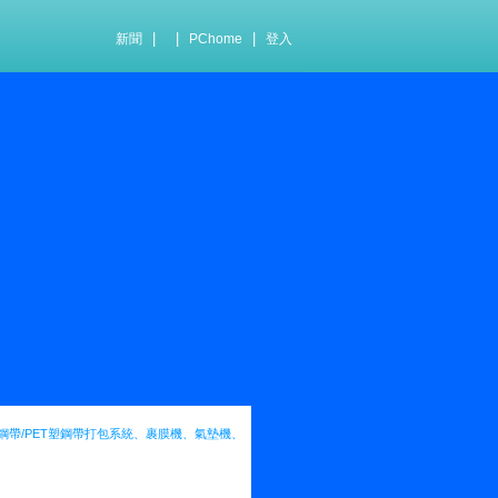
|
|
|
新聞
PChome
登入
帶/PET塑鋼帶打包系統、裹膜機、氣墊機、