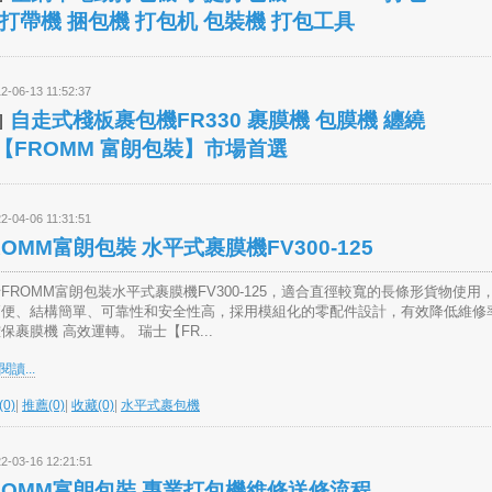
 打帶機 捆包機 打包机 包裝機 打包工具
2-06-13 11:52:37
自走式棧板裹包機FR330 裹膜機 包膜機 纏繞
【FROMM 富朗包裝】市場首選
2-04-06 11:31:51
ROMM富朗包裝 水平式裹膜機FV300-125
FROMM富朗包裝水平式裹膜機FV300-125，適合直徑較寬的長條形貨物使用
簡便、結構簡單、可靠性和安全性高，採用模組化的零配件設計，有效降低維修
保裹膜機 高效運轉。 瑞士【FR...
讀...
0)
|
推薦(0)
|
收藏(0)
|
水平式裹包機
2-03-16 12:21:51
ROMM富朗包裝 專業打包機維修送修流程