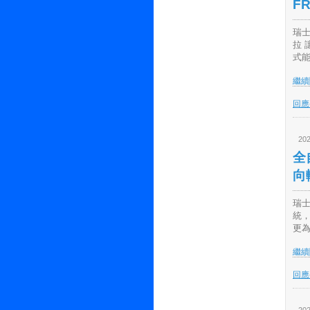
F
瑞士
拉
式能
繼續閱
回應(
202
全
向
瑞士
統
更為
繼續閱
回應(