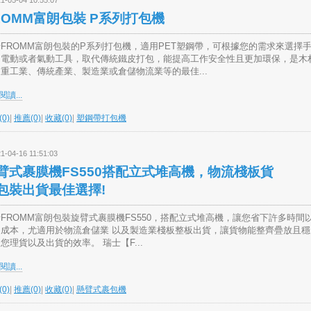
1-05-04 10:55:07
ROMM富朗包裝 P系列打包機
FROMM富朗包裝的P系列打包機，適用PET塑鋼帶，可根據您的需求來選擇
、電動或者氣動工具，取代傳統鐵皮打包，能提高工作安全性且更加環保，是木
重工業、傳統產業、製造業或倉儲物流業等的最佳...
讀...
0)
|
推薦(0)
|
收藏(0)
|
塑鋼帶打包機
1-04-16 11:51:03
臂式裹膜機FS550搭配立式堆高機，物流棧板貨
包裝出貨最佳選擇!
FROMM富朗包裝旋臂式裹膜機FS550，搭配立式堆高機，讓您省下許多時間
力成本，尤適用於物流倉儲業 以及製造業棧板整板出貨，讓貨物能整齊疊放且穩
您理貨以及出貨的效率。 瑞士【F...
讀...
0)
|
推薦(0)
|
收藏(0)
|
懸臂式裹包機