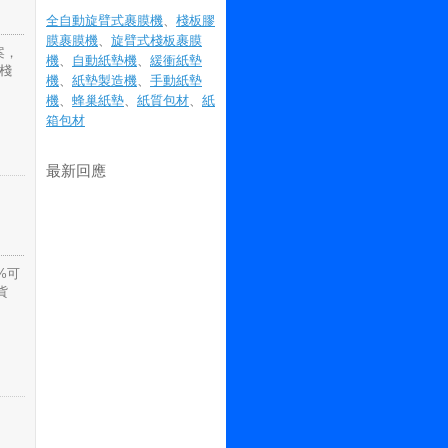
全自動旋臂式裹膜機
、
棧板膠
膜裹膜機
、
旋臂式棧板裹膜
案，
機
、
自動紙墊機
、
緩衝紙墊
棧
機
、
紙墊製造機
、
手動紙墊
機
、
蜂巢紙墊
、
紙質包材
、
紙
箱包材
最新回應
%可
貨