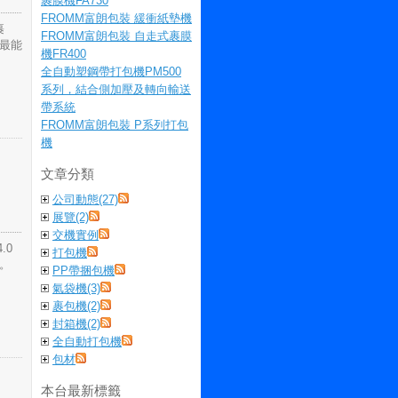
裹膜機FA730
FROMM富朗包裝 緩衝紙墊機
裹
FROMM富朗包裝 自走式裹膜
是最能
機FR400
全自動塑鋼帶打包機PM500
系列，結合側加壓及轉向輸送
帶系統
FROMM富朗包裝 P系列打包
機
文章分類
公司動態(27)
展覽(2)
交機實例
.0
打包機
。
PP帶捆包機
氣袋機(3)
裹包機(2)
封箱機(2)
全自動打包機
包材
本台最新標籤