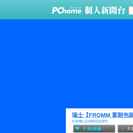
瑞士【FROMM 富朗包
封箱機以及相關包裝材料。
0
0
愛的鼓勵