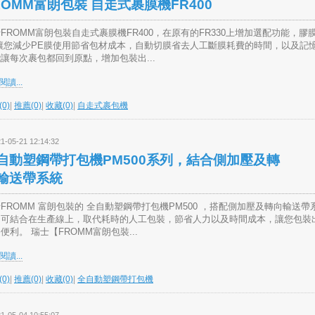
ROMM富朗包裝 自走式裹膜機FR400
FROMM富朗包裝自走式裹膜機FR400，在原有的FR330上增加選配功能，膠
 讓您減少PE膜使用節省包材成本，自動切膜省去人工斷膜耗費的時間，以及記
讓每次裹包都回到原點，增加包裝出...
讀...
0)
|
推薦(0)
|
收藏(0)
|
自走式裹包機
1-05-21 12:14:32
自動塑鋼帶打包機PM500系列，結合側加壓及轉
輸送帶系統
FROMM 富朗包裝的 全自動塑鋼帶打包機PM500 ，搭配側加壓及轉向輸送帶
，可結合在生產線上，取代耗時的人工包裝，節省人力以及時間成本，讓您包裝
便利。 瑞士【FROMM富朗包裝...
讀...
0)
|
推薦(0)
|
收藏(0)
|
全自動塑鋼帶打包機