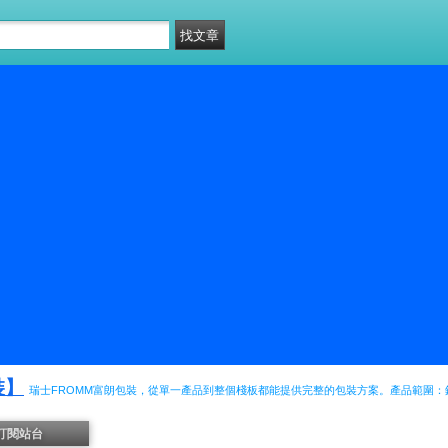
裝】
瑞士FROMM富朗包裝，從單一產品到整個棧板都能提供完整的包裝方案。產品範圍：鋼
訂閱站台