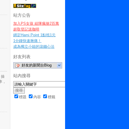
站方公告
加入PS女孩 組隊瘋搶2百萬
超取登記送咖啡
綁定Hami Point 1點抵1元
1分鐘快速揪痛！
成為獨立小姐的滾錢心法
好友列表
好友的新聞台Blog
站內搜尋
，操
率，
標題
內容
標籤