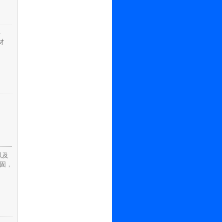
手
材
以及
固，