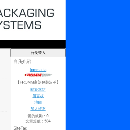
自我介紹
fommasia
【FROMM富朗包裝沿革】
關於本站
留言板
地圖
加入好友
愛的鼓勵：
0
文章篇數：
504
SiteTag