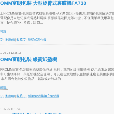
ROMM富朗包裝 大型旋臂式裹膜機FA730
瑞士FROMM富朗包裝旋臂式棧板裹膜機FA730 (加大) 提供您理想的包裝解決方
可選配像是自動切膜或電熱封尾膜 將膠膜尾端固定等功能，不僅能單機使用裹包
亦可結合您的生產線，讓您...
讀...
0)
|
推薦(0)
|
收藏(0)
|
懸臂式裹包機
1-06-24 12:25:13
ROMM富朗包裝 緩衝紙墊機
FROMM富朗包裝緩衝紙墊環保包材 系列，我們的緩衝紙墊機 使用紙張為100
收和可生物降解，與紙墊機配合使用，可以在任意地點以更快的速度包裝更多的
 非常適合包裝尖銳物品、鬆散或未裝箱的...
讀...
0)
|
推薦(0)
|
收藏(0)
|
緩衝氣墊機/填充氣墊機
1-05-26 11:19:36