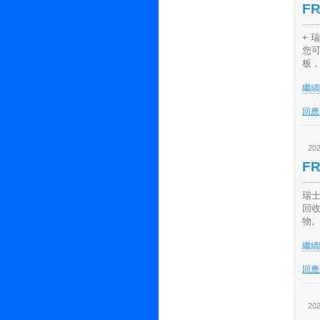
F
+ 
您
板，
繼續閱
回應(
202
F
瑞士
回
物。
繼續閱
回應(
202