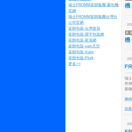
瑞士FROMM富朗集團-裹包機
機
官網
瑞士FROMM富朗集團台灣分
公司官網
201
富朗包裝-台灣黃頁
富朗包裝-環宇包裝網
機
富朗包裝-新浪網
富朗包裝-yam天空
富朗包裝-Xuite
富朗包裝-Plurk
202
更多
>>
F
瑞士
作
能確
繼續閱
回應(
202
F