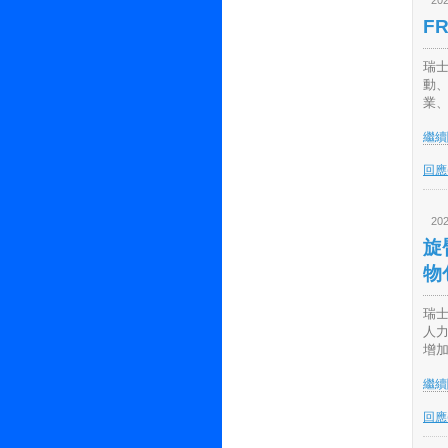
202
F
瑞士
動
業、
繼續閱
回應(
202
旋
物
瑞士
人
增加
繼續閱
回應(