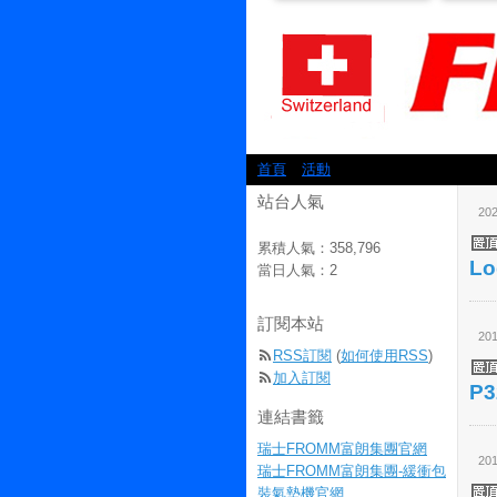
首頁
活動
站台人氣
202
累積人氣：
358,796
Lo
當日人氣：
2
訂閱本站
201
RSS訂閱
(
如何使用RSS
)
加入訂閱
P3
連結書籤
瑞士FROMM富朗集團官網
201
瑞士FROMM富朗集團-緩衝包
裝氣墊機官網