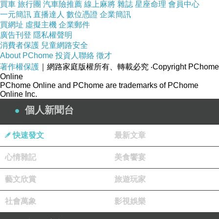
買車
旅行團
汽車險推薦
線上麻將
雜誌
星座命理
會員中心
一元簡訊
直播達人
數位憑證
企業簡訊
買網址
虛擬主機
企業郵件
所有的愛都是付出，正因為是有條件的愛，反
廣告刊登
隱私權聲明
而更值得珍惜。對方不是在沒有選擇之下愛
消費者保護
兒童網路安全
About PChome
投資人聯絡
徵才
你，而是真心真意愛著你呢。
著作權保護
｜網路家庭版權所有、轉載必究
‧Copyright PChome
Online
PChome Online and PChome are trademarks of PChome
Online Inc.
個人新聞台
婚後也要繼續談戀愛
上一篇：
教得到不代表教得好
快速發文
最新文章
下一篇：
心情雜記
美食饗宴
藝文欣賞
旅遊玩家
社會萬象
影視娛樂