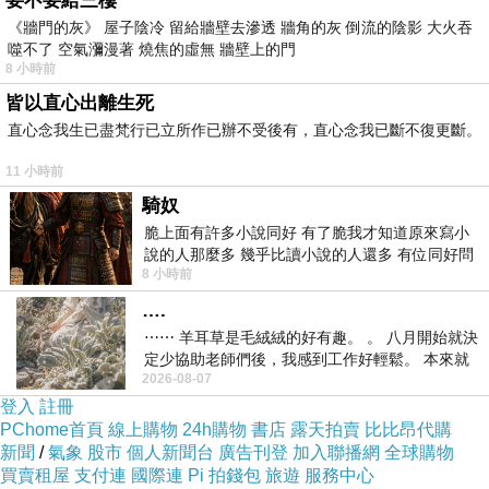
要不要給三樓
來利益的同事不屑一顧。就算不是功利主義
《牆門的灰》 屋子陰冷 留給牆壁去滲透 牆角的灰 倒流的陰影 大火吞
噬不了 空氣瀰漫著 燒焦的虛無 牆壁上的門
者，同事間也肯定親疏有別，同部門、同工種
8 小時前
的總是特別親近，一旦不再是同事，見面大概
皆以直心出離生死
只是點點頭打個招呼。
直心念我生已盡梵行已立所作已辦不受後有，直心念我已斷不復更斷。
11 小時前
父母總是更愛自己的孩子，願意為他們傾盡所
騎奴
脆上面有許多小說同好 有了脆我才知道原來寫小
有。這是在有條件的情況下，付出無條件的
說的人那麼多 幾乎比讀小說的人還多 有位同好問
愛，而孩子感受到這份飽滿的愛，才能自信地
8 小時前
了一個問題 她說為什麼高中文學獎的
成長，才有能力愛人。
….
⋯⋯ 羊耳草是毛絨絨的好有趣。 。 八月開始就決
定少協助老師們後，我感到工作好輕鬆。 本來就
不要以為天下間的父母對子女的愛都是理所當
2026-08-07
不是我的工作啊。 真
登入
註冊
然，世間沒有任何事物是必然的，包括父母的
PChome首頁
線上購物
24h購物
書店
露天拍賣
比比昂代購
愛，有的父母視孩子為羈絆，甚至虐兒為樂。
新聞
/
氣象
股市
個人新聞台
廣告刊登
加入聯播網
全球購物
買賣租屋
支付連
國際連
Pi 拍錢包
旅遊
服務中心
伴侶的愛也如是，沒有非如此不可的愛。