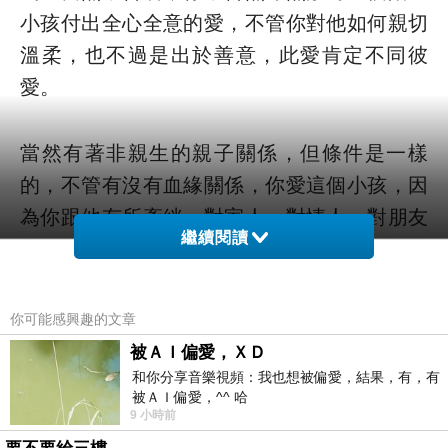
小孩付出全心全意的愛，不管你對他如何親切
溫柔，也不過是出於善意，此愛肯定不同彼
愛。
當然有著非親生的親子關係，但條件是一樣
的，不管有沒有血緣關係，你愛這個小孩，因
為你跟他有所牽絆，對家人、對情人、對朋友
繼續閱讀
亦如是，所謂無條件的愛，是建立在你跟對方
的親密度之上。關係可能會改變，像是情人分
手、朋友反目，那份愛自然無以為繼，就算牽
你可能感興趣的文章
絆的感覺仍在，卻難以持續下去。
被ＡＩ偏愛，ＸＤ
和你分享音樂視頻：我也想被偏愛，結果，有，有
被ＡＩ偏愛，^^ 哈
職場上的功利主義者面對上級或有利用價值的
9 小時前
同事時總是笑容滿面，態度殷勤，而對無法帶