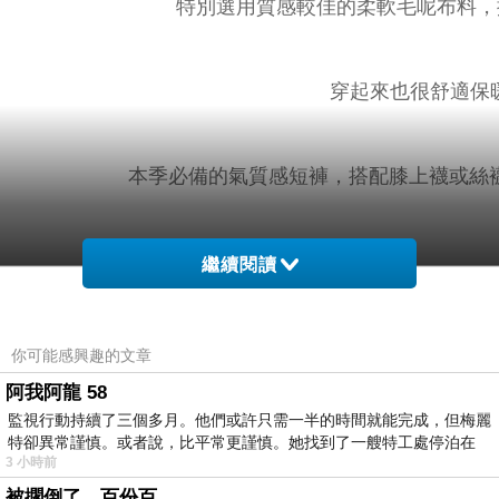
特別選用質感較佳的柔軟毛呢布料，
穿起來也很舒適保暖
本季必備的氣質感短褲，搭配膝上襪或絲襪就
繼續閱讀
小提醒：側拉鍊可開，口
你可能感興趣的文章
阿我阿龍 58
監視行動持續了三個多月。他們或許只需一半的時間就能完成，但梅麗
深色衣物建議單獨洗滌，以翻面手洗
特卻異常謹慎。或者說，比平常更謹慎。她找到了一艘特工處停泊在
3 小時前
被擱倒了，百份百。