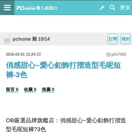
pchome 雜 10/14
訂閱
我的
2016-02-01 12:24:33
jsfn7402
俏感甜心~愛心釦飾打摺造型毛呢短
褲-3色
留言 0
收藏 0
推薦 0
OB嚴選品牌旗艦店：俏感甜心~愛心釦飾打摺造
型毛呢短褲?3色