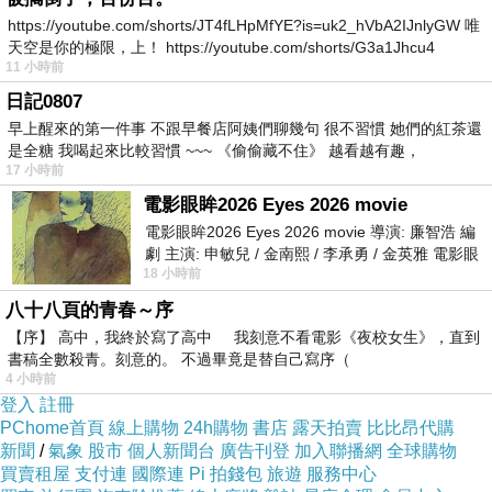
並建議第一次穿著前請先下水洗滌
https://youtube.com/shorts/JT4fLHpMfYE?is=uk2_hVbA2IJnlyGW 唯
天空是你的極限，上！ https://youtube.com/shorts/G3a1Jhcu4
11 小時前
臀圍為
瘦身食譜 一周
平放至前
日記0807
早上醒來的第一件事 不跟早餐店阿姨們聊幾句 很不習慣 她們的紅茶還
是全糖 我喝起來比較習慣 ~~~ 《偷偷藏不住》 越看越有趣，
17 小時前
電影眼眸2026 Eyes 2026 movie
電影眼眸2026 Eyes 2026 movie 導演: 廉智浩 編
劇 主演: 申敏兒 / 金南熙 / 李承勇 / 金英雅 電影眼
材質
色
配
18 小時前
眸2026描述攝影師徐珍因遺
彈性
系
件
八十八頁的青春～序
【序】 高中，我終於寫了高中 我刻意不看電影《夜校女生》，直到
100?
書稿全數殺青。刻意的。 不過畢竟是替自己寫序（
黑/
4 小時前
酯纖
登入
註冊
綠/
PChome首頁
線上購物
24h購物
書店
露天拍賣
比比昂代購
維，
無
新聞
/
氣象
股市
個人新聞台
廣告刊登
加入聯播網
全球購物
卡
買賣租屋
支付連
國際連
Pi 拍錢包
旅遊
服務中心
無彈