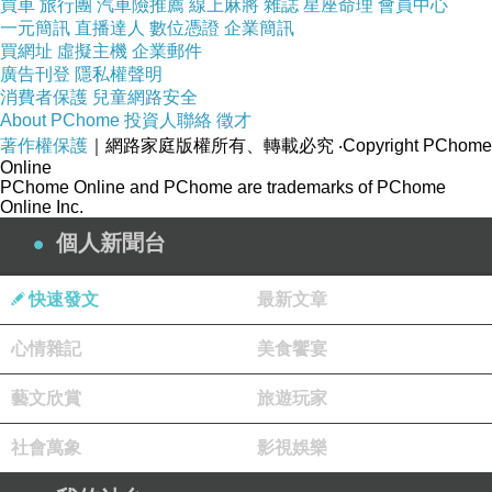
其
買車
旅行團
汽車險推薦
線上麻將
雜誌
星座命理
會員中心
性
一元簡訊
直播達人
數位憑證
企業簡訊
買網址
虛擬主機
企業郵件
廣告刊登
隱私權聲明
消費者保護
兒童網路安全
About PChome
投資人聯絡
徵才
著作權保護
｜網路家庭版權所有、轉載必究
‧Copyright PChome
Online
PChome Online and PChome are trademarks of PChome
Online Inc.
個人新聞台
快速發文
最新文章
心情雜記
美食饗宴
藝文欣賞
旅遊玩家
社會萬象
影視娛樂