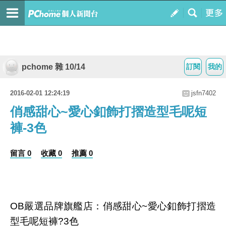
pchome 雜 10/14
訂閱
我的
2016-02-01 12:24:19
jsfn7402
俏感甜心~愛心釦飾打摺造型毛呢短
褲-3色
留言 0
收藏 0
推薦 0
OB嚴選品牌旗艦店：俏感甜心~愛心釦飾打摺造
型毛呢短褲?3色