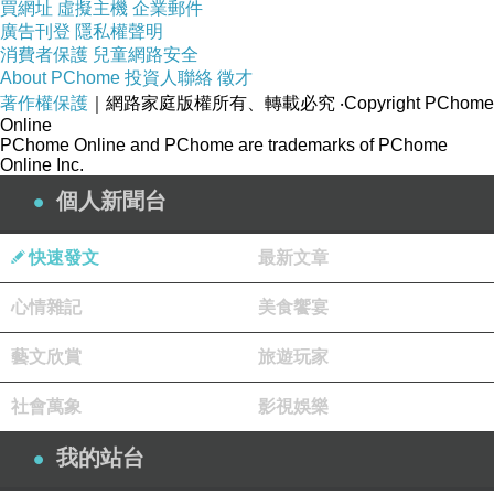
其
買網址
虛擬主機
企業郵件
性
廣告刊登
隱私權聲明
消費者保護
兒童網路安全
About PChome
投資人聯絡
徵才
著作權保護
｜網路家庭版權所有、轉載必究
‧Copyright PChome
Online
PChome Online and PChome are trademarks of PChome
Online Inc.
個人新聞台
快速發文
最新文章
心情雜記
美食饗宴
藝文欣賞
旅遊玩家
社會萬象
影視娛樂
我的站台