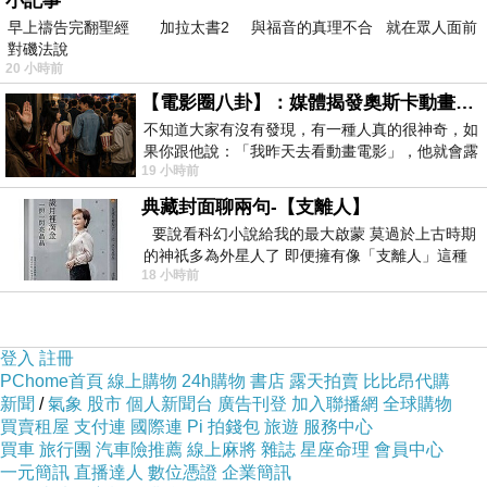
小記事
並建議第一次穿著前請先下水洗滌
早上禱告完翻聖經 加拉太書2 與福音的真理不合 就在眾人面前
對磯法說
20 小時前
臀圍為
瘦身食譜 一周
平放至前
【電影圈八卦】：媒體揭發奧斯卡動畫項目投票醜聞！好萊塢為什麼看不起動畫電影？
不知道大家有沒有發現，有一種人真的很神奇，如
果你跟他說：「我昨天去看動畫電影」，他就會露
19 小時前
出一種慈祥的微笑，然後問你是不是陪小
典藏封面聊兩句-【支離人】
要說看科幻小說給我的最大啟蒙 莫過於上古時期
材質
色
配
的神祇多為外星人了 即便擁有像「支離人」這種
18 小時前
驚世駭俗的神通法門 也未必讀
彈性
系
件
100?
登入
註冊
黑/
PChome首頁
線上購物
24h購物
書店
露天拍賣
比比昂代購
酯纖
新聞
/
氣象
股市
個人新聞台
廣告刊登
加入聯播網
全球購物
綠/
買賣租屋
支付連
國際連
Pi 拍錢包
旅遊
服務中心
維，
無
買車
旅行團
汽車險推薦
線上麻將
雜誌
星座命理
會員中心
卡
無彈
一元簡訊
直播達人
數位憑證
企業簡訊