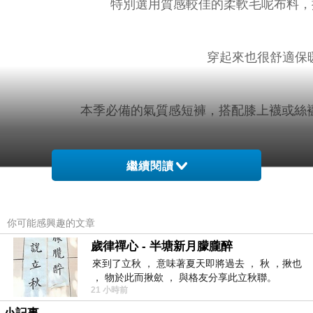
特別選用質感較佳的柔軟毛呢布料，
穿起來也很舒適保暖
本季必備的氣質感短褲，搭配膝上襪或絲襪就
繼續閱讀
小提醒：側拉鍊可開，口
你可能感興趣的文章
歲律禪心 - 半塘新月朦朧醉
來到了立秋 ， 意味著夏天即將過去 ， 秋 ，揪也
深色衣物建議單獨洗滌，以翻面手洗
， 物於此而揪歛 ， 與格友分享此立秋聯。
21 小時前