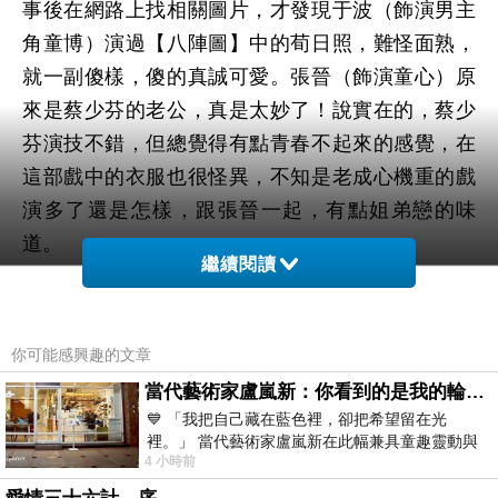
事後在網路上找相關圖片，才發現于波（飾演男主
角童博）演過【八陣圖】中的荀日照，難怪面熟，
就一副傻樣，傻的真誠可愛。張晉（飾演童心）原
來是蔡少芬的老公，真是太妙了！說實在的，蔡少
芬演技不錯，但總覺得有點青春不起來的感覺，在
這部戲中的衣服也很怪異，不知是老成心機重的戲
演多了還是怎樣，跟張晉一起，有點姐弟戀的味
道。
繼續閱讀
陳法蓉（飾演尹天雪）的古裝扮像（前一系列）好
美！也因搜索圖片，才知原來【靈鏡傳奇】是系列
電視劇的其中之一，第一部是【水月洞天】，第二
你可能感興趣的文章
部是【靈鏡傳奇】，看過水月洞天的簡介後，不是
當代藝術家盧嵐新：你看到的是我的輪廓，還是你的故事？——藏在藍色裡的希望與光
很感興趣，覺得還是【靈鏡傳奇】好看。聽說有第
💙 「我把自己藏在藍色裡，卻把希望留在光
裡。」 當代藝術家盧嵐新在此幅兼具童趣靈動與
三部，但我不覺得能編的比第二部好，試目以待
4 小時前
抽象韻味的新作中，用湛藍的羽翼般色塊包覆著
吧！