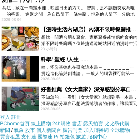
愛情三十六計，序
兵法，藏在一滴露水裡，映照日出的方向。 智慧，是不讓衝突成為唯
回到正題，【靈鏡傳奇】裡有令人辛酸的愛情故
一的答案。 進退之間，為自己留下一條生路，也為他人留下一分餘地
2026-08-06
事，有令人敬佩的崇高人格，有顛撲不破的普世價
【漫時生活內湖店】內湖不限時餐廳推薦｜捷運港墘站美食，聚餐、約會、家庭聚會首選，正餐甜點一次滿足
值，也有令人陷入迷網的兩難抉擇。
想找一間適合朋友聚會、家庭聚餐或情侶約會的內
湖不限時餐廳嗎？位於捷運港墘站附近的漫時生活
23 小時前
內湖店，從捷運站步行約4分鐘即可抵
戲裡鋪陳了五段愛情故事，隨著劇情的推進，透過
科學/ 聖經 /人生 .....
主角的遭遇及心情轉折，巧妙的對人性做了最嚴苛
哈，怪盜基德也在研究這本書～ _ _ _ _ _ _ _ 一
的試探。地獄岩邊一場挽救童氏族人滅頂之災的生
提起進化論與創造論， 一般人的腦袋裡可能第一
死戰，拉開了『神魔』及『善惡』對抗的序幕，
2026-08-06
時間就有「 進化論很科
【靈鏡】有感於童博偉大的情操，成全其以性命換
好書推薦《女大當家》深深感謝分享自己想法震撼讀者的作家，讓我看到不同樣貌的家庭！
和平的請求，頓時童博、童心及尹仲三人同時失去
不知怎的，一看到《女大當家》就想到另一本書，
深深感謝分享自己想法震撼讀者的作家，讓我看到
記憶，智慧，善心及生命重新洗牌交換，換來的和
2026-08-06
不同樣貌的家庭！ 《女大
平能維持多久？有待考驗，歷史總是不斷重演著，
登入
註冊
PChome首頁
線上購物
24h購物
書店
露天拍賣
比比昂代購
另一場『慈悲寬容』及『貪嗔痴怨』的掙扎挑戰正
新聞
/
氣象
股市
個人新聞台
廣告刊登
加入聯播網
全球購物
悄悄再次展開。
買賣租屋
支付連
國際連
Pi 拍錢包
旅遊
服務中心