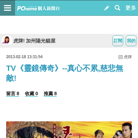
虎牌! 加州陽光貓屋
訂閱
我的
2013-02-18 13:31:54
虎牌
TV《靈鏡傳奇》--真心不累,慈悲無
敵!
留言 8
收藏 0
推薦 8