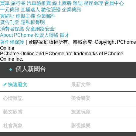
買車
旅行團
汽車險推薦
線上麻將
雜誌
星座命理
會員中心
一元簡訊
直播達人
數位憑證
企業簡訊
買網址
虛擬主機
企業郵件
廣告刊登
隱私權聲明
消費者保護
兒童網路安全
靈鏡傳奇-
About PChome
投資人聯絡
徵才
人物簡介1：五段愛情故事
著作權保護
｜網路家庭版權所有、轉載必究
‧Copyright PChome
Online
1.)童博與豆豆：于波／蔡少芬飾
PChome Online and PChome are trademarks of PChome
2.)童戰與尹天雪(淚痕)：楊俊毅／陳法蓉飾
Online Inc.
3.)尹仲與門劍秋：徐少強／張茜飾
個人新聞台
4.)尹天奇與趙雲：盧星宇／陽光飾
快速發文
最新文章
5.)童心與小刀：張晉／張寶雯飾
人物簡介2：
心情雜記
美食饗宴
6.)隱修、龍婆、天行長老：宋來運／鄭佩佩／刘丕
藝文欣賞
旅遊玩家
中飾
7.)鐵風、門大器、大柱： 杨量／钟卫华／武嘉辉飾
社會萬象
影視娛樂
8.)司徒振，飛天鳯：刘恩旭／胡小庭飾