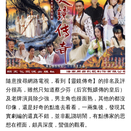
隨意搜尋網路電視，看到【靈鏡傳奇】的排名及評
分很高，雖然只知道蔡少芬（后宮甄嬛傳的皇后）
及老牌演員除少強，男主角也很面熟，其他的都沒
印像，還是好奇的點進去看看，一兩集後，發現其
實劇編的還真不錯，並非亂謅胡鬧，有點佛家的思
想在裡面，頗具深度，蠻值的觀看。