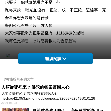
想要暗一點就讓她曝光不足一些
嚴格來說，曝光並沒有「正確」或「不正確」這檔事，完
全看你想要表達的是什麼
舉例來說有些照片比方人像
大家都喜歡曝光正常甚至有一點點微微的過曝
讓膚色更加雪白照片感覺很明亮色彩豐富
繼續閱讀
有些攝影卻是故意讓曝光不足
造成剪影效果
你可能感興趣的文章
這類攝影會讓觀看者有想像空間並存在一種美感和神祕感
人類從哪裡來 ? 佛陀的答案震撼人心
人類從哪裡來 ? 佛陀的答案震撼人心
rischao421953.pixnet.net/blog/posts/926857528435010128
因此曝光沒有正確不正確或是標準答案
2026-08-08
一切看攝影者的心境與想表達的意境
奥莉佛是狗天哪！！這傢伙電影版 the オリバーな犬、 (gosh ) このヤロウ movie