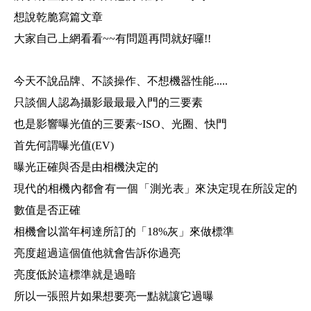
想說乾脆寫篇文章
大家自己上網看看~~有問題再問就好囉!!
今天不說品牌、不談操作、不想機器性能.....
只談個人認為攝影最最最入門的三要素
也是影響曝光值的三要素~ISO、光圈、快門
首先何謂曝光值(EV)
曝光正確與否是由相機決定的
現代的相機內都會有一個「測光表」來決定現在所設定的
數值是否正確
相機會以當年柯達所訂的「
18%
灰」來做標準
亮度超過這個值他就會告訴你過亮
亮度低於這標準就是過暗
所以一張照片如果想要亮一點就讓它過曝