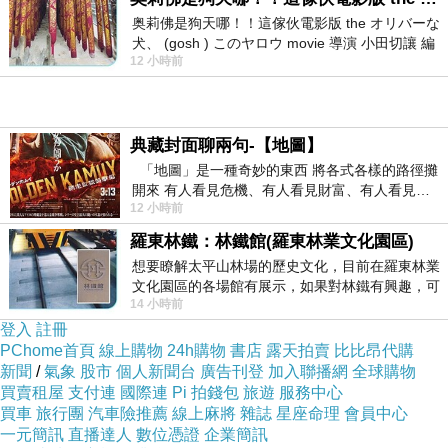
奥莉佛是狗天哪！！這傢伙電影版 the オリバーな
犬、 (gosh ) このヤロウ movie 導演 小田切讓 編
接下來進入正題
12 小時前
劇: 小田切讓 主演: 小田切讓
ISO(感光值)、光圈、快門是影響曝光值的要素
入學者很常會發生對這三個很頭痛
典藏封面聊兩句-【地圖】
簡單的方式解說一次
「地圖」是一種奇妙的東西 將各式各樣的路徑攤
開來 有人看見危機、有人看見財富、有人看見…
光圈
：鏡頭開口的大小。
數字越小，光圈越大
。
用"f/
12 小時前
從中可以發掘出不同的
數字"來表示。
羅東林鐵：林鐵館(羅東林業文化園區)
想要瞭解太平山林場的歷史文化，目前在羅東林業
文化園區的各場館有展示，如果對林鐵有興趣，可
例如f/1.4, f/2.8, f/4, f/16，需要注意的是：
f/8的光
14 小時前
以到林鐵館。 這裡展示從山下
圈會比f/10來得大，f/16的光圈會比f/22來得大，數
登入
註冊
PChome首頁
線上購物
24h購物
書店
露天拍賣
比比昂代購
字越小，光圈越大。
新聞
/
氣象
股市
個人新聞台
廣告刊登
加入聯播網
全球購物
買賣租屋
支付連
國際連
Pi 拍錢包
旅遊
服務中心
快門
：光通過相機感光元件的時間。
數字越大，時間
買車
旅行團
汽車險推薦
線上麻將
雜誌
星座命理
會員中心
一元簡訊
直播達人
數位憑證
企業簡訊
越長
。
用"__秒"來表示。