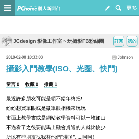
JCdesign 影像工作室 ~ 玩攝影FB粉絲團
訂閱
我的
2018-02-08 10:33:03
Johnson
攝影入門教學(ISO、光圈、快門)
留言 0
收藏 0
推薦 1
最近許多朋友可能是領不錯年終把!
紛紛想買單眼或是微單眼相機來玩玩
市面上教學書或是網站教學資料可以一堆如山
不過看了之後要能馬上融會貫通的人就比較少
所以有些朋友找我替他們"灌頂"......呵呵!