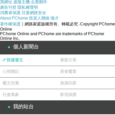
買網址
虛擬主機
企業郵件
廣告刊登
隱私權聲明
如果不是特殊需求，快門時間通常會小於1，例如
消費者保護
兒童網路安全
About PChome
投資人聯絡
徵才
1/20s, 1/80s, 1/320s。
著作權保護
｜網路家庭版權所有、轉載必究
‧Copyright PChome
Online
ISO
：相機對於光線的敏感度，
數字越大，敏感度越
PChome Online and PChome are trademarks of PChome
Online Inc.
高
。
用數字來表示。
個人新聞台
例如ISO100, ISO400, ISO1600。
快速發文
最新文章
心情雜記
美食饗宴
藝文欣賞
旅遊玩家
上面說的是不是很不清楚
很混亂對把!一堆數字........哪個是大哪個是小...哪個是快哪
社會萬象
影視娛樂
個是慢
我的站台
ISO如果再白話一點來解釋