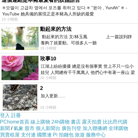
這個連結是本豬最愛看的肢體語言
✳️모델이 고급차 옆에서 포즈를 취하고 있다.✳️ "윤아 , YunAh" ✳️ -
YouTube 她具備的展現正是本豬為人所缺的最愛
10 小時前
動起來的方法
動起來的方法 文/林玉鳳 上一篇說到靜
養夠了就要動。可很多人一聽
19 小時前
玫事10
江湖上紛紛擾擾 總是沒有個事實 世上不只一位小
娃兒 人間總有千千萬萬人 他們心中有著一座山 梁
20 小時前
山佛山泰華衡恆嵩 一山之高
2
加入更新......
微風廣場 復古照相館Retro Photo Booth
上一篇：
婚禮即拍即印-JCDesign
18 小時前
下一篇：
登入
註冊
PChome首頁
線上購物
24h購物
書店
露天拍賣
比比昂代購
新聞
/
氣象
股市
個人新聞台
廣告刊登
加入聯播網
全球購物
買賣租屋
支付連
國際連
Pi 拍錢包
旅遊
服務中心