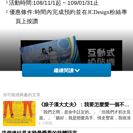
活動時間
起
止
²
:108/11/1
~ 109/01/31
優惠條件
時間內完成預約並在
粉絲專
²
:
JCDesign
頁上按讚
繼續閱讀
你可能感興趣的文章
《娘子漢大丈夫》：我要怎麼愛一個不存在的人？
「我們之間，是命中註定的。」「但我們才初次見
面。」「聽好，我是戀愛高手、情史豐富，我很清
8 小時前
楚這種感覺，你我之間的那種感覺，現