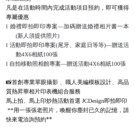
凡是在活動時間內完成活動項目預約，即可獲得
專屬優惠
婚禮即拍即印專案
加碼贈送婚禮相片書一本
l
—
新人須提供照片
(
)
活動即拍即印專案
尾牙、家庭日等等
贈送活
l
(
)—
動
相紙
張
4X6
100
自拍移動照相館專案
贈送活動
相紙
張
l
—
4X6
100
首創專業單眼攝影
、職人美編模板設計、高品
📸
質熱昇華相片印表機組合服務
馬上拍、馬上印炒熱活動首選
即拍即印
JCDesign
用一張張老照片，喚醒你塵封已久的記憶，請
**
快來電洽詢預約**