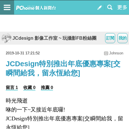
JCdesign 影像工作室 ~ 玩攝影FB粉絲團
訂閱
我的
2019-10-31 17:21:52
Johnson
JCDesign特別推出年底優惠專案[交
瞬間給我，留永恆給您]
留言 1
收藏 0
推薦 0
時光飛逝
咻的一下
又接近年底囉
~
!
特別推出年底優惠專案
交瞬間給我，留
JCDesign
[
永恆給您
]