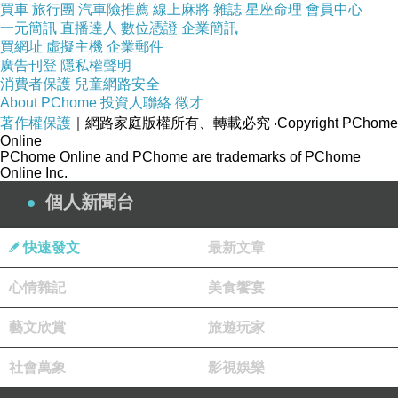
買車
旅行團
汽車險推薦
線上麻將
雜誌
星座命理
會員中心
一元簡訊
直播達人
數位憑證
企業簡訊
買網址
虛擬主機
企業郵件
廣告刊登
隱私權聲明
消費者保護
兒童網路安全
威爾剛
About PChome
投資人聯絡
徵才
2020-02-27 12:43:26
著作權保護
｜網路家庭版權所有、轉載必究
‧Copyright PChome
很不錯的分享~!
Online
PChome Online and PChome are trademarks of PChome
Online Inc.
個人新聞台
快速發文
最新文章
心情雜記
美食饗宴
藝文欣賞
旅遊玩家
社會萬象
影視娛樂