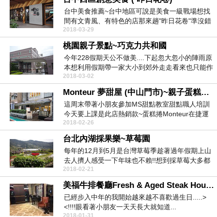
台中美食推薦~台中地區可說是美食一級戰場想找
間有文青風、有特色的店那來趟"昨日花卷"準沒錯
2018-03-29
老早在網路...
桃園親子景點~巧克力共和國
今年228假期天公不做美....下起忽大忽小的陣雨原
本想利用假期帶一家大小到郊外走走看來也只能作
2018-03-02
罷....
Monteur 夢甜屋 (中山門市)~親子蛋糕課程、下午茶推薦
這周末帶著小朋友參加MS甜點教室甜點職人培訓
今天要上課是此店熱銷款~蛋糕捲Monteur在捷運
2018-02-26
中山站...
台北內湖採果樂~草莓園
每年的12月到5月是台灣草莓季趁著過年假期上山
去人擠人感受一下年味也不賴!!想到採草莓大多都
2018-02-21
會想到苗...
美福牛排餐廳Fresh & Aged Steak House熟成牛排食記
已經步入中年的我開始越來越不喜歡過生日.....>
<!!!!眼看著小朋友一天天長大就知道...
2018-01-31