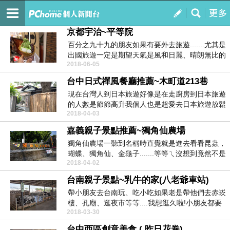
JCdesign 影像工作室 ~ 玩攝影FB粉絲團
訂閱
我的
京都宇治~平等院
百分之九十九的朋友如果有要外去旅遊.......尤其是
出國旅遊一定是期望天氣是風和日麗、晴朗無比的
2018-06-05
好...
台中日式禪風餐廳推薦~木町道213巷
現在台灣人到日本旅遊好像是在走廚房到日本旅遊
的人數是節節高升我個人也是超愛去日本旅遊放鬆
2018-04-03
心情尤其是京...
嘉義親子景點推薦~獨角仙農場
獨角仙農場一聽到名稱時直覺就是進去看看昆蟲，
蝴蝶、獨角仙、金龜子.......等等ㄟ沒想到竟然不是
2018-04-02
只...
台南親子景點~乳牛的家(八老爺車站)
帶小朋友去台南玩、吃小吃如果老是帶他們去赤崁
樓、孔廟、逛夜市等等....我想逛久啦!小朋友都要
2018-03-30
森77...
台中西區創意美食 ( 昨日花卷)