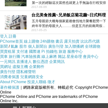
第一次的經驗這次當然也就更上手無論在行程安排
2017-06-09
上或是日本當...
台北美食推薦~兄弟飯店菊花廳~日式料理
五月母親節大概每個家庭都會找地方聚餐慰勞一下
終年辛苦的母親大人..........但是五月的前兩周假...
2017-05-25
登入
註冊
PChome首頁
線上購物
24h購物
書店
露天拍賣
比比昂代購
新聞
/
氣象
股市
個人新聞台
廣告刊登
加入聯播網
全球購物
買賣租屋
支付連
國際連
Pi 拍錢包
旅遊
服務中心
買車
旅行團
汽車險推薦
線上麻將
雜誌
星座命理
會員中心
一元簡訊
直播達人
數位憑證
企業簡訊
買網址
虛擬主機
企業郵件
廣告刊登
隱私權聲明
消費者保護
兒童網路安全
About PChome
投資人聯絡
徵才
著作權保護
｜網路家庭版權所有、轉載必究
‧Copyright PChome
Online
PChome Online and PChome are trademarks of PChome
Online Inc.