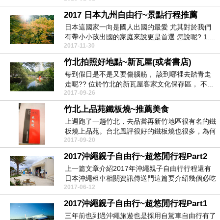
2017 日本九州自由行~景點行程推薦
日本這國家一向是國人出國的最愛 尤其對於我們
有帶小小孩出國的家庭來說更是首選 怎說呢? 1....
2017-11-30
竹北拍照好地點~新瓦屋(或者書店)
每到假日是不是又要傷腦筋， 該到哪裡去踏青走
走呢?? 位於竹北的新瓦屋客家文化保存區， 不...
2017-09-26
竹北上品苑鐵板燒~推薦美食
上週跑了一趟竹北，去品嘗再新竹地區很有名的鐵
板燒上品苑。台北風評很好的鐵板燒也很多，為何
2017-09-20
竹北這家生意...
2017沖繩親子自由行~超悠閒行程Part2
上一篇文章介紹2017年沖繩親子自由行行程還有
日本沖繩租車相關資訊傳送門這篇要介紹幾個必吃
2017-06-12
景點與美食...
2017沖繩親子自由行~超悠閒行程Part1
三年前也到過沖繩旅遊也是採用自駕車自由行有了