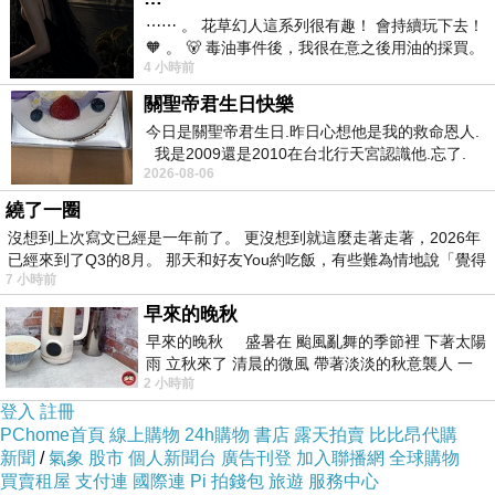
檢測出細微合焦的誤差，以確保對焦的精度
⋯⋯ 。 花草幻人這系列很有趣！ 會持續玩下去！
🧡 。 🐻 毒油事件後，我很在意之後用油的採買。
EOS 7D採用的光學取景器具有與EOS-1D系列
4 小時前
前天購買了我之前就很愛
相同的約100%視野率。透過取景器觀察到的範
關聖帝君生日快樂
圍與實際拍攝到範圍一致，同時具有 29.4° 的視
今日是關聖帝君生日.昨日心想他是我的救命恩人.
角和 22mm 的眼點
我是2009還是2010在台北行天宮認識他.忘了.
2026-08-06
一個奇摩交友的網友學
「63區雙層測光感應器」能夠迅速應對因場景改
繞了一圈
變帶來的被攝體亮度和色彩的變化，並在開發時
沒想到上次寫文已經是一年前了。 更沒想到就這麼走著走著，2026年
充分考慮了與19個自動對焦點的聯動
已經來到了Q3的8月。 那天和好友You約吃飯，有些難為情地說「覺得
7 小時前
EOS 7D 的機身造型採用了通過對曲面連續進行
早來的晚秋
球面塑型的超流線型設計，機身外殼採用了重量
早來的晚秋 盛暑在 颱風亂舞的季節裡 下著太陽
輕且具有電磁遮罩效果的鎂合金材料
雨 立秋來了 清晨的微風 帶著淡淡的秋意襲人 一
2 小時前
支援影像即時顯示及 EOS 高畫質短片拍攝的雙
下子 又被赤
登入
註冊
選
PChome首頁
線上購物
24h購物
書店
露天拍賣
比比昂代購
還有支援無線閃燈喔~~
新聞
/
氣象
股市
個人新聞台
廣告刊登
加入聯播網
全球購物
買賣租屋
支付連
國際連
Pi 拍錢包
旅遊
服務中心