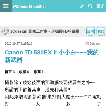
JCdesign 影像工作室 ~ 玩攝影FB粉絲團
訂閱
我的
2010-10-27 11:55:10
Johnson
Canon 7D 580EX II 小小白~~~我的
新武器
留言 3
收藏 0
推薦 1
攝影除了鏡頭後面的那顆腦袋要很厲害之外~~
所謂的工欲善其事，必先利其器!!
因此添增需多新武器!來打倒大魔王~~~ㄏㄏ電動
打太多了