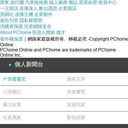
買車
旅行團
汽車險推薦
線上麻將
雜誌
星座命理
會員中心
一元簡訊
直播達人
數位憑證
企業簡訊
買網址
虛擬主機
企業郵件
廣告刊登
隱私權聲明
消費者保護
兒童網路安全
About PChome
投資人聯絡
徵才
著作權保護
｜網路家庭版權所有、轉載必究
‧Copyright PChome
Online
PChome Online and PChome are trademarks of PChome
Online Inc.
個人新聞台
快速發文
最新文章
心情雜記
美食饗宴
藝文欣賞
旅遊玩家
社會萬象
影視娛樂