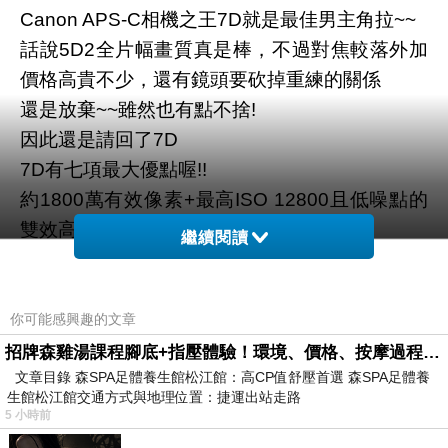
Canon APS-C相機之王7D就是最佳男主角拉~~
話說5D2全片幅畫質真是棒，不過對焦較落外加
價格高貴不少，還有鏡頭要砍掉重練的關係
還是放棄~~雖然也有點不捨!
因此還是請回了7D
7D有七項最大優點喔!!
約1800萬有效像素+最高ISO 12800且低噪點的
雙效高畫質影像感應器
繼續閱讀
EOS 7D 搭載了兩個高性能數位影像處理器
DIGIC 4，即使是約 1,800 萬有效像素也可以實
現最高約 8fps 連拍高速影像處理
你可能感興趣的文章
EOS 7D 搭載了多達 19 個的自動對焦點，並且
招牌森雞湯課程腳底+指壓體驗！環境、價格、按摩過程全紀錄，森SPA足體養生館松江館最新價格表
文章目錄 森SPA足體養生館松江館：高CP值舒壓首選 森SPA足體養
提高了每個對焦點的對焦精度，19個對焦點全部
生館松江館交通方式與地理位置：捷運出站走路
採用對應 F5.6 的十字型自動對焦感應器，中央
5 小時前
對焦點為 F2.8 + F5.6 八向雙十字感應器，能夠
…