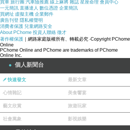
買車
旅行團
汽車險推薦
線上麻將
雜誌
星座命理
我真的是苦笑了
會員中心
一元簡訊
直播達人
數位憑證
企業簡訊
買網址
虛擬主機
企業郵件
後來半開玩笑跟她說
廣告刊登
隱私權聲明
消費者保護
兒童網路安全
我的錯 我應該幫妳裝一個
About PChome
投資人聯絡
徵才
聲控打字輸出
著作權保護
｜網路家庭版權所有、轉載必究
‧Copyright PChome
Online
她回我 好啊如果可以就方便很多了
PChome Online and PChome are trademarks of PChome
Online Inc.
個人新聞台
結果 過了幾天
她跑來問我 還沒要裝嗎?
快速發文
最新文章
....她居然信了
心情雜記
美食饗宴
如真是這樣 請她來幹嘛
藝文欣賞
旅遊玩家
更何況 資料最多都只是建立表格與填空
社會萬象
影視娛樂