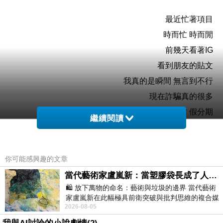
最近忙著項目
時而忙 時而閒
前幾天看著IG
看到朋友的貼文
我真的是瞬間 無言到不行
現在詐騙真的很多
怎麼還會去相信 假分期
繼續閱讀
不是已經 很舊的手法了嗎
而且還相同的人遇相同的事情
怎麼還會上當
你可能感興趣的文章
當代藝術家盧嵐新：當塑膠袋長成了人的模樣，我們的目光是否學會了放下偏見？
🛍️ 放下萬物的命名：藝術與垃圾的邊界 當代藝術
第一次就當你真的忙
家盧嵐新在此幅極具前衛突破與批判思維的複合媒
太少關心 詐騙相關時事
2026-08-05
材新作中，直接將被大眾定義為廢棄物
但是第二次還被騙