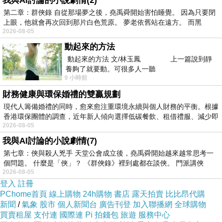
我與AI討論的小說劇情(2)
這是不是傻了 希望真的要謹記
第二章：群俠錄 自從那場夢之後，堯禹舜開始害怕睡覺。 因為只要閉
上眼，他就會再次回到那片白色荒原。 夢老依舊站在遠方。 而黑
不然辛苦 賺的錢都飛了
2026-08-05
動起來的方法
公司來了一個
剛大畢的學生
動起來的方法 文/林玉鳳 上一篇說到靜
養夠了就要動。可很多人一聽
其實 我這人對於新踏入社會
9 小時前
或是已經有打工過的畢業生
財務健康與環保婚禮的雙贏規劃
都抱著 慢慢來 慢慢適應無所謂
現代人籌備婚禮的同時，愈來愈注重環境永續與個人財務的平衡。根據
香港環保團體的調查，近年新人傾向選擇低碳餐飲、租借禮服、減少即
可是 為什麼連打一份資料
2026-08-05
可以打那麼久 然後錯字一堆
我與AI討論的小說劇情(7)
錯字也沒關係 可能一時沒發現 改過就好
第七章：俠與殺人兇手 天堂公會成立後，堯禹舜開始越來越常思考一
個問題。 什麼是「俠」？ 《群俠錄》裡到處都在談俠。 門派講俠
結果 改了還錯
2026-08-05
登入
註冊
PChome首頁
線上購物
24h購物
書店
露天拍賣
比比昂代購
結果她回我
新聞
/
氣象
股市
個人新聞台
廣告刊登
加入聯播網
全球購物
因為我用語音居多
買賣租屋
支付連
國際連
Pi 拍錢包
旅遊
服務中心