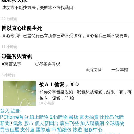
成功與失敗
吃頓飯 妳問我興趣 我隨意回答
成功靠不斷找方法，失敗靠不停找藉口。
就以為 我在跟妳相親 我在喜歡妳嗎
49 分鐘前
皆以直心出離生死
還說妳很多人追
直心念我生已盡梵行已立所作已辦不受後有，直心念我已斷不復更斷。
那就去給人追啊 到底是乾我什麼事
11 小時前
而且 我就算想交女友 我也不會從工作相關裡找
◎墨客與青硯
■寓言故事 ◎墨客與青硯
⊕潘文良 一個年輕
無緣無故被罵人渣
3 小時前
的墨客，在京城的古玩肆裡
害我早上 刷牙看著鏡中的自己
被ＡＩ偏愛，ＸＤ
忍不住都笑出來 對著自己講
和你分享音樂視頻：我也想被偏愛，結果，有，有
被ＡＩ偏愛，^^ 哈
鬍子刮乾淨啦 人渣!!
10 小時前
登入
註冊
PChome首頁
線上購物
24h購物
書店
露天拍賣
比比昂代購
新聞
/
氣象
股市
個人新聞台
廣告刊登
加入聯播網
全球購物
買賣租屋
支付連
國際連
Pi 拍錢包
旅遊
服務中心