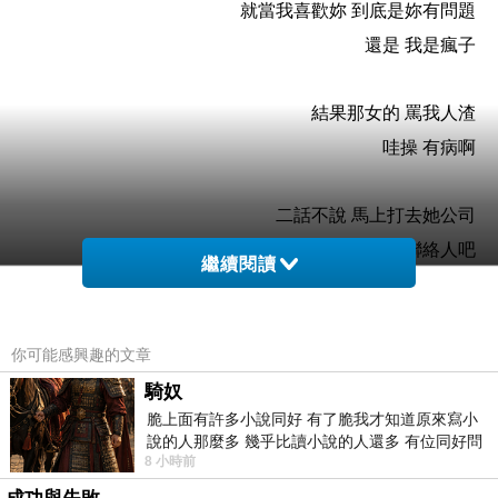
就當我喜歡妳 到底是妳有問題
還是 我是瘋子
結果那女的 罵我人渣
哇操 有病啊
二話不說 馬上打去她公司
換個聯絡人吧
繼續閱讀
雖然對方老闆道歉
但是我都覺得我的小心靈受到驚嚇
你可能感興趣的文章
到底是什麼芭樂
騎奴
脆上面有許多小說同好 有了脆我才知道原來寫小
這樣亂丟的嗎
說的人那麼多 幾乎比讀小說的人還多 有位同好問
我同事 都笑死了
8 小時前
了一個問題 她說為什麼高中文學獎的
跟廠商打好關係 有時候很正常