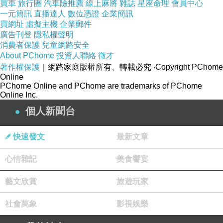
買車
旅行團
汽車險推薦
線上麻將
雜誌
星座命理
會員中心
一元簡訊
直播達人
數位憑證
企業簡訊
買網址
虛擬主機
企業郵件
廣告刊登
隱私權聲明
消費者保護
兒童網路安全
開工日
上一篇：
About PChome
投資人聯絡
徵才
提早下班
下一篇：
著作權保護
｜網路家庭版權所有、轉載必究
‧Copyright PChome
Online
PChome Online and PChome are trademarks of PChome
Online Inc.
個人新聞台
快速發文
最新文章
心情雜記
美食饗宴
藝文欣賞
旅遊玩家
社會萬象
影視娛樂