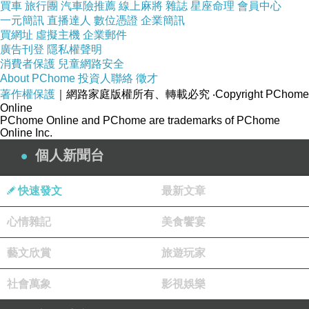
買車
旅行團
汽車險推薦
線上麻將
雜誌
星座命理
會員中心
一元簡訊
直播達人
數位憑證
企業簡訊
買網址
虛擬主機
企業郵件
廣告刊登
隱私權聲明
消費者保護
兒童網路安全
About PChome
投資人聯絡
徵才
著作權保護
｜網路家庭版權所有、轉載必究
‧Copyright PChome
Online
PChome Online and PChome are trademarks of PChome
獨奏蕥
Online Inc.
2024-10-04 01:05:57
個人新聞台
已接圖~
非常謝謝jay哥~
快速發文
最新文章
版主回應
收到
心情雜記
美食饗宴
我來去開右鍵
妳也玩得愉快
藝文欣賞
旅遊玩家
畫的愉快
2024-10-04 02:42:46
社會萬象
影視娛樂