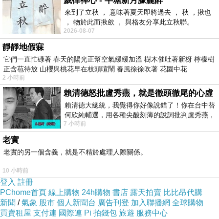
歲律禪心 - 半塘新月朦朧醉
來到了立秋 ， 意味著夏天即將過去 ， 秋 ，揪也
明天我要上班了
， 物於此而揪歛 ， 與格友分享此立秋聯。
上班的人
2026-08-07
出入都平安
靜靜地假寐
它們一直忙碌著 春天的陽光正幫空氣緩緩加溫 樹木催吐著新枒 檸檬樹
正含苞待放 山櫻與桃花早在枝頭喧鬧 春風徐徐吹著 花園中花
2 小時前
感謝三樓
舉辦活動
賴清德怒批盧秀燕，就是徹頭徹尾的心虛
賴清德大總統，我覺得你好像說錯了！你在台中替
何欣純輔選，用各種尖酸刻薄的說詞批判盧秀燕，
7 小時前
罵她施政滿意度輸給陳其邁，甚至還說盧
老實
老實的另一個含義，就是不精於處理人際關係。
10 小時前
登入
註冊
文字趴之為咖啡寫幾字 - (拿鐵)
上一篇：
PChome首頁
線上購物
24h購物
書店
露天拍賣
比比昂代購
新聞
/
氣象
股市
個人新聞台
廣告刊登
加入聯播網
全球購物
有你嗎
下一篇：
買賣租屋
支付連
國際連
Pi 拍錢包
旅遊
服務中心