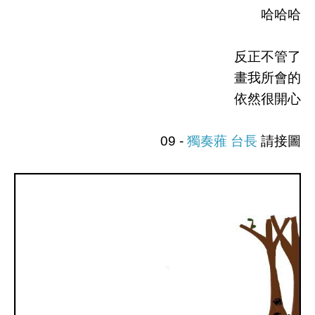
哈哈哈
反正不管了
畫我所會的
依然很開心
09 -
獨奏蕥 台長
請接圖