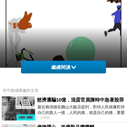
繼續閱讀
你可能感興趣的文章
慈濟遭騙10億，混蛋官員陳時中急著脫罪
最近賴清德在圓山大飯店提到，對待人民就像對待
自己的親人一樣，人民的痛，就是自己的痛，要愛
颱風很兇
7 小時前
民如親，說的這麼好聽，實際上根本沒做
大家平安