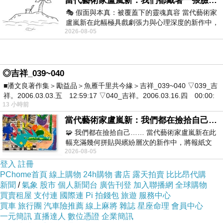
當代藝術家盧嵐新：我們都戴著一張臉，可真正的自己，總藏在那些被塗抹、被覆蓋的痕跡裡
反式脂肪/Trans Fat 0公克/g
🎭 假面與本真：被覆蓋下的靈魂真容 當代藝術家
盧嵐新在此幅極具戲劇張力與心理深度的新作中，
2026-08-05
運用質感豐富的紙材肌理、墨痕與大膽的
碳水化合物/Carbohydrate 5.2公克/g
鈉/Sodium 0.2毫克/mg
◎吉祥_039~040
纖維質 1.98公克/g
■潘文良著作集＞勵益品＞魚雁千里共今緣＞吉祥_039~040 ▽039_吉
祥。2006.03.03.五 12:59:17 ▽040_吉祥。2006.03.16.四 00:00:
13 小時前
使用方法很簡單、準備一杯清水
當代藝術家盧嵐新：我們都在撿拾自己，將散落的情緒與碎片，拼回生命完整的輪廓
🧩 我們都在撿拾自己…… 當代藝術家盧嵐新在此
幅充滿幾何拼貼與繽紛層次的新作中，將報紙文
2026-08-05
字、彩色剪紙與明亮顏料層層
登入
註冊
PChome首頁
線上購物
24h購物
書店
露天拍賣
比比昂代購
新聞
/
氣象
股市
個人新聞台
廣告刊登
加入聯播網
全球購物
買賣租屋
支付連
國際連
Pi 拍錢包
旅遊
服務中心
買車
旅行團
汽車險推薦
線上麻將
雜誌
星座命理
會員中心
一元簡訊
直播達人
數位憑證
企業簡訊