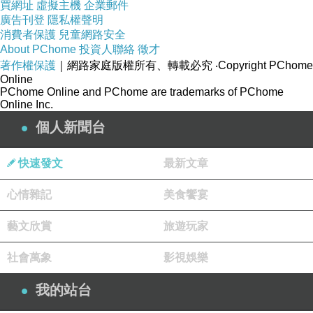
買網址
虛擬主機
企業郵件
廣告刊登
隱私權聲明
消費者保護
兒童網路安全
About PChome
投資人聯絡
徵才
著作權保護
｜網路家庭版權所有、轉載必究
‧Copyright PChome
Online
PChome Online and PChome are trademarks of PChome
Online Inc.
個人新聞台
快速發文
最新文章
心情雜記
美食饗宴
藝文欣賞
旅遊玩家
社會萬象
影視娛樂
我的站台