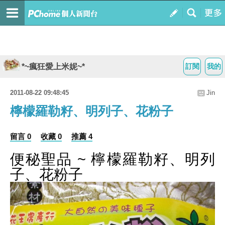
*~瘋狂愛上米妮~*
訂閱
我的
2011-08-22 09:48:45
Jin
檸檬羅勒籽、明列子、花粉子
留言 0
收藏 0
推薦 4
便秘聖品 ~ 檸檬羅勒籽、明列
子、花粉子