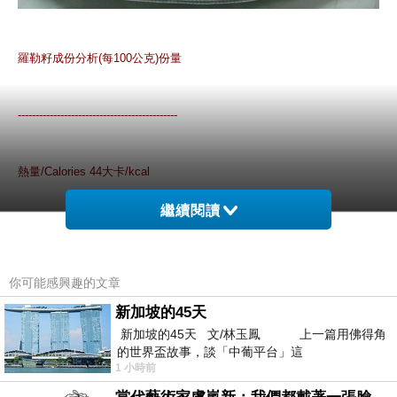
羅勒籽成份分析(每100公克)份量
---------------------------------------------
熱量/Calories 44大卡/kcal
繼續閱讀
蛋白質/Protein 1.3公克/g
你可能感興趣的文章
脂肪/Fat 1.9公克/g
新加坡的45天
新加坡的45天 文/林玉鳳 上一篇用佛得角
飽和脂肪/Saturated Fat 0公克/g
的世界盃故事，談「中葡平台」這
1 小時前