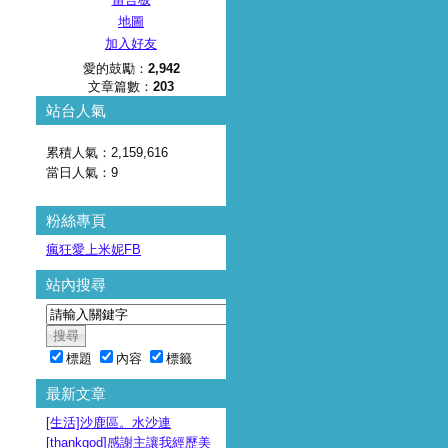
地圖
加入好友
愛的鼓勵：
2,942
文章篇數：
203
站台人氣
累積人氣：
2,159,616
當日人氣：
9
粉絲專頁
瘋狂愛上米妮FB
站內搜尋
標題
內容
標籤
最新文章
[生活]沙鹿區。水沙連
[thankgod]感謝主讓我經歷美