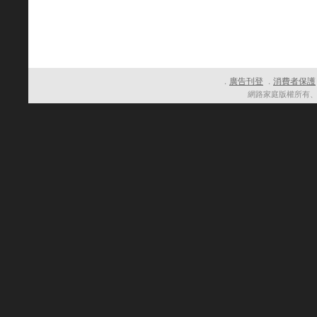
廣告刊登
消費者保護
．
．
網路家庭版權所有、轉載必究