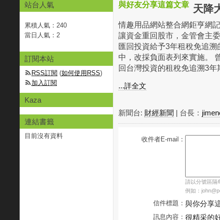
站台人氣
與好友分享這篇文章
天降
情趣用品網站整合網鉅亨網記
累積人氣：
240
讓資金重回股市，金管會主
當日人氣：
2
匯回投資給予3年租稅免追溯
中，改採負面表列來實施。 
訂閱本站
回台灣投資的租稅免追溯3年期獎
RSS訂閱
(
如何使用RSS
)
加入訂閱
...詳全文
Kaza
新聞台:
財經新聞
| 台長：
jime
連結書籤
目前沒有資料
收件者E-mail：
請以分號區隔每個
例如：john@pch
信件標題：
與你分享
訊息內容：
很精采的