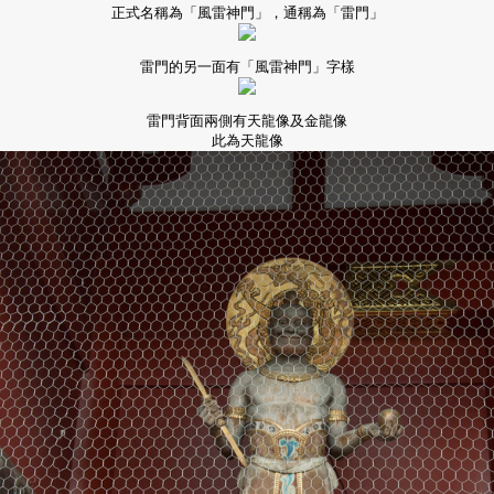
正式名稱為「風雷神門」，通稱為「雷門」
雷門的另一面有
「風雷神門」字樣
雷門背面兩側有天龍像及金龍像
此為
天龍像