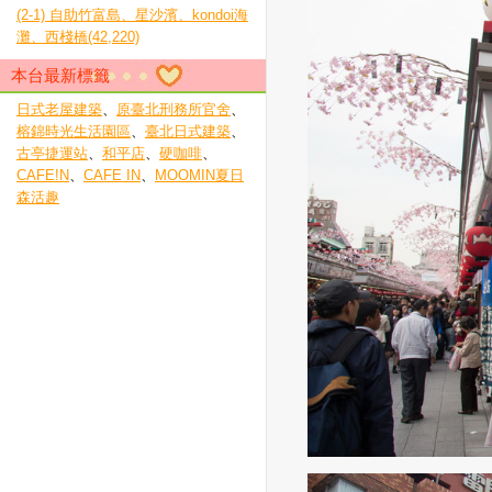
(2-1) 自助竹富島、星沙濱、kondoi海
灘、西棧橋(42,220)
本台最新標籤
日式老屋建築
、
原臺北刑務所官舍
、
榕錦時光生活園區
、
臺北日式建築
、
古亭捷運站
、
和平店
、
硬咖啡
、
CAFE!N
、
CAFE IN
、
MOOMIN夏日
森活趣