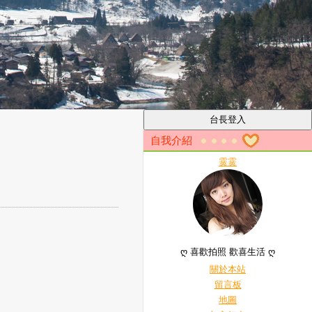
自我介紹
霙霙
ღ 喜歡拍照 歡喜生活 ღ
關於本站
留言板
地圖