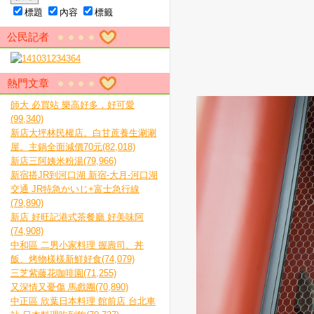
標題
內容
標籤
公民記者
熱門文章
師大 必買站 樂高好多，好可愛
(99,340)
新店大坪林民權店。白甘蔗養生涮涮
屋。主鍋全面減價70元(82,018)
新店三阿姨米粉湯(79,966)
新宿搭JR到河口湖 新宿-大月-河口湖
交通 JR特急かいじ+富士急行線
(79,890)
新店 好旺記港式茶餐廳 好美味阿
(74,908)
中和區 二男小家料理 握壽司、丼
飯、烤物樣樣新鮮好食(74,079)
三芝紫藤花咖啡園(71,255)
又深情又憂傷 馬戲團(70,890)
中正區 欣葉日本料理 館前店 台北車