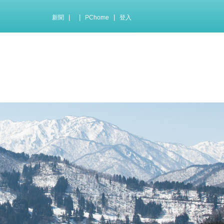
|
|
|
新聞
PChome
登入