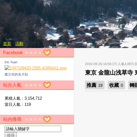
首頁
活動
Facebook
Iris Yuan
2016-09-26 16:56:27| 人氣4,887|
東京 金龍山浅草寺
建立你的名片貼
站台人氣
推薦
收藏
轉
19
0
累積人氣：
3,154,712
當日人氣：
119
站內搜尋