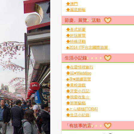
◆澳門
◆麗星郵輪
節慶。展覽。活動
◆各式節慶
◆好玩展覽
◆特殊活動
◆2014 ITF台北國際旅展
生活小記錄
◆在愛情裡旅行
◆囍♥Wedding
◆孕♥娜娜寶寶
◆果粉遊戲
◆牙套小日記
◆我愛收集☆
◆努努貓貓
◆とら猫猫[TORA]
◆生活小紀錄
「有故事的店」