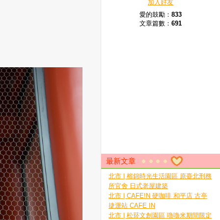
加入好友
愛的鼓勵：
833
文章篇數：
691
最新文章
北市 | 榕錦時光生活園區 原臺北刑務
所官舍 日式老屋建築
北市 | CAFE!N 硬咖啡 和平店 古亭
捷運站 CAFE IN
北市 | 松菸文創園區 嚕嚕米期間限定