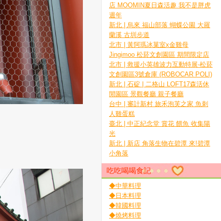
店 MOOMIN夏日森活趣 我不是胖虎
週年
新北 | 烏來 福山部落 蝴蝶公園 大羅
蘭溪 古圳步道
北市 | 黃阿瑪冰菓室x金雞母
Jingimoo 松菸文創園區 期間限定店
北市 | 救援小英雄波力互動特展-松菸
文創園區3號倉庫 (ROBOCAR POLI)
新北 | 石碇 | 二格山 LOFT17森活休
閒園區 景觀餐廳 親子餐廳
台中 | 審計新村 旅禾泡芙之家 魚刺
人雞蛋糕
臺北 | 中正紀念堂 賞花 餵魚 收集陽
光
新北 | 新店 角落生物在碧潭 來!碧潭
小角落
吃吃喝喝食記
◆中華料理
◆日本料理
◆韓國料理
◆燒烤料理