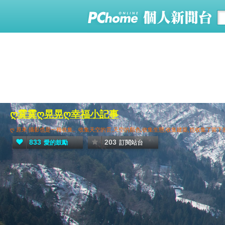
ღ霙霙ღ晃晃ღ幸福小記事
ღ 原來 攝影也是一種收集。收集天空的雲,天空的顏色,收集生態,收集建築,也收集了當下
833
203
愛的鼓勵
訂閱站台