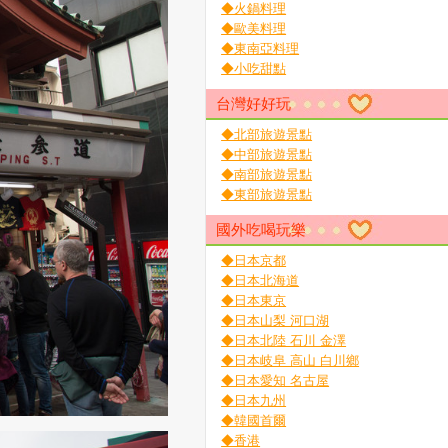
◆火鍋料理
◆歐美料理
◆東南亞料理
◆小吃甜點
台灣好好玩
◆北部旅遊景點
◆中部旅遊景點
◆南部旅遊景點
◆東部旅遊景點
國外吃喝玩樂
◆日本京都
◆日本北海道
◆日本東京
◆日本山梨 河口湖
◆日本北陸 石川 金澤
◆日本岐阜 高山 白川鄉
◆日本愛知 名古屋
◆日本九州
◆韓國首爾
◆香港