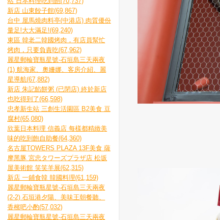
站 日本料理吃到飽(70,737)
新店 山東餃子館(69,867)
台中 屋馬燒肉料亭(中港店) 肉質優份
量足!大大滿足!(69,240)
東區 韓老二韓國烤肉，有店員幫忙
烤肉，只要負責吃(67,962)
麗星郵輪寶瓶星號-石垣島三天兩夜
(1) 航海家、奧姍娜、客房介紹、麗
星導航(67,882)
新店 朱記餡餅粥 (已閉店) 終於新店
也吃得到了(66,598)
忠孝新生站 三創生活園區 B2美食 豆
腐村(65,080)
欣葉日本料理 信義店 每樣都精緻美
味的吃到飽自助餐(64,360)
名古屋TOWERS PLAZA 13F美食 薩
摩黑豚 宮忠タワーズプラザ店 松坂
屋美術館 笑笑羊展(62,315)
新店 一鋪食韓 韓國料理(61,159)
麗星郵輪寶瓶星號-石垣島三天兩夜
(2-2) 石垣港夕陽、美味王朝餐聽、
香檳吧小酌(57,032)
麗星郵輪寶瓶星號-石垣島三天兩夜