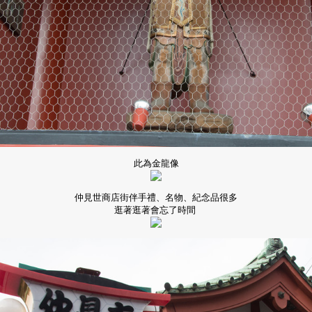
此為金龍像
仲見世商店街伴手禮、名物、紀念品很多
逛著逛著會忘了時間