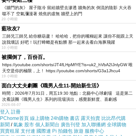
要不要給三樓
《牆門的灰》 屋子陰冷 留給牆壁去滲透 牆角的灰 倒流的陰影 大火吞
噬不了 空氣瀰漫著 燒焦的虛無 牆壁上的門
20 小時前
真的好漂亮~~我們一直等到太陽隱沒山頭才離開
藍玫友7
三師兄三師兄 給你糖葫蘆！ 哈哈哈，把你的嘴糊起來 讓你不能跟上天
說我壞話 好吧！玩打蟑螂是有點髒 那一起來去看白海豚飛躍
10 小時前
被擱倒了，百份百。
:)
https://youtube.com/shorts/JT4fLHpMfYE?is=uk2_hVbA2IJnlyGW 唯
天空是你的極限，上！ https://youtube.com/shorts/G3a1Jhcu4
19 小時前
面白大丈夫劇團《職男人生11-開始新生活》
時間：2026年7月31日，周五19:30 地點：北藝中心球劇場 這是第二
看完夕陽差不多要六點了，我們直接前往餐廳用
次看該團《職男人生》系列的現場演出，感覺新鮮度、喜劇感
2026-08-07
餐~本來想先洗澡的
登入
註冊
PChome首頁
線上購物
24h購物
書店
露天拍賣
比比昂代購
但是晚餐時間只到8點半 XD
新聞
/
氣象
股市
個人新聞台
廣告刊登
加入聯播網
全球購物
買賣租屋
支付連
國際連
Pi 拍錢包
旅遊
服務中心