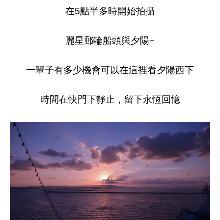
在5點半多時開始拍攝
麗星郵輪船頭與夕陽~
一輩子有多少機會可以在這裡看夕陽西下
時間在快門下靜止，留下永恆回憶