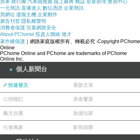
買車
旅行團
汽車險推薦
線上麻將
雜誌
星座命理
會員中心
我們來到航海家發現大排長龍，今天晚餐的主題
一元簡訊
直播達人
數位憑證
企業簡訊
買網址
虛擬主機
企業郵件
是水產之夜
廣告刊登
隱私權聲明
消費者保護
兒童網路安全
About PChome
投資人聯絡
徵才
著作權保護
｜網路家庭版權所有、轉載必究
‧Copyright PChome
Online
因為排隊隊伍實在太誇張，好像還排到樓梯那邊
PChome Online and PChome are trademarks of PChome
Online Inc.
個人新聞台
我們就在旁邊商議是否要改吃別的~
快速發文
最新文章
這個光線照起來好漂亮~~
心情雜記
美食饗宴
藝文欣賞
旅遊玩家
社會萬象
影視娛樂