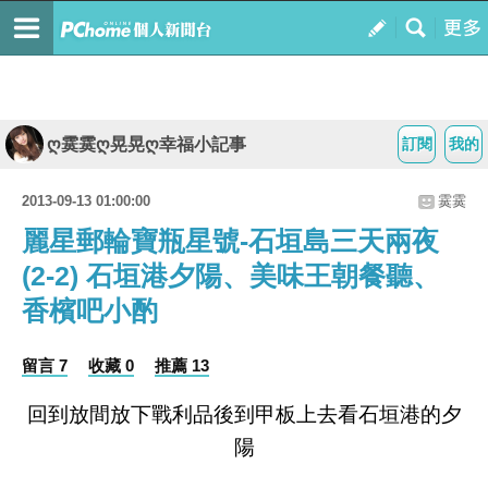
ღ霙霙ღ晃晃ღ幸福小記事
訂閱
我的
2013-09-13 01:00:00
霙霙
麗星郵輪寶瓶星號-石垣島三天兩夜
(2-2) 石垣港夕陽、美味王朝餐聽、
香檳吧小酌
留言 7
收藏 0
推薦 13
回到放間放下戰利品後到甲板上去看石垣港的夕
陽