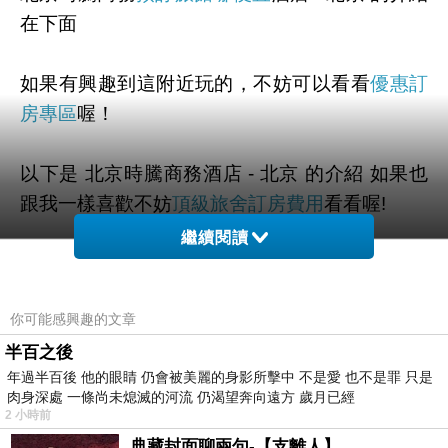
在下面
如果有興趣到這附近玩的，不妨可以看看
優惠訂
房專區
喔！
以下是 北京時騰商務酒店 - 北京 的介紹 如果也
跟我一樣喜歡不妨
頂級旅舍訂房費用
看看喔!
繼續閱讀
PS.若您家裡有0~4歲的小朋友，
點我進入索取免
費《迪士尼美語世界試用包》
你可能感興趣的文章
半百之後
↓↓↓限量特優價格按鈕↓↓↓
年過半百後 他的眼睛 仍會被美麗的身影所擊中 不是愛 也不是罪 只是
肉身深處 一條尚未熄滅的河流 仍渴望奔向遠方 歲月已經
2 小時前
典藏封面聊兩句-【支離人】