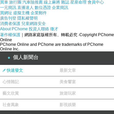
買車
旅行團
汽車險推薦
線上麻將
雜誌
星座命理
會員中心
一元簡訊
直播達人
數位憑證
企業簡訊
買網址
虛擬主機
企業郵件
廣告刊登
隱私權聲明
消費者保護
兒童網路安全
About PChome
投資人聯絡
徵才
著作權保護
｜網路家庭版權所有、轉載必究
‧Copyright PChome
Online
PChome Online and PChome are trademarks of PChome
Online Inc.
個人新聞台
快速發文
最新文章
心情雜記
美食饗宴
藝文欣賞
旅遊玩家
社會萬象
影視娛樂