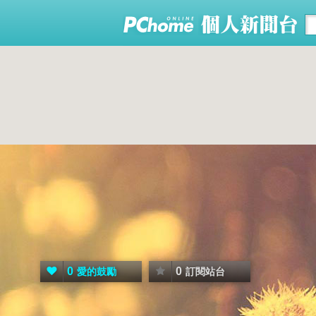
0
0
愛的鼓勵
訂閱站台