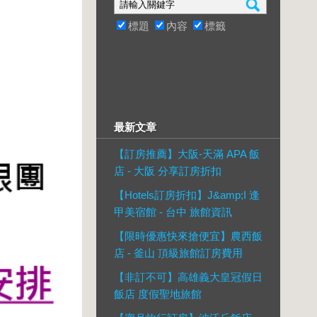
標題
內容
標籤
最新文章
【訂房推薦】大阪-天滿 APA 飯
店 - 大阪 分享訂房折扣
【Hotels訂房折扣】J&amp;I 逢
甲美宿館 - 台中 旅館資訊
【限時優惠快來搶便宜】農西飯
店 - 釜山 頂級旅館訂房費用
【非訂不可】高雄義大皇冠假日
飯店 度假聖地旅館