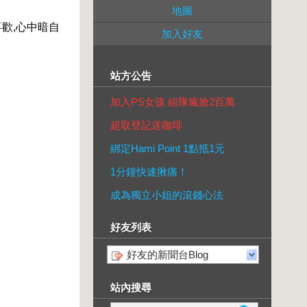
地圖
歡,心中暗自
加入好友
站方公告
加入PS女孩 組隊瘋搶2百萬
超取登記送咖啡
綁定Hami Point 1點抵1元
1分鐘快速揪痛！
成為獨立小姐的滾錢心法
好友列表
好友的新聞台Blog
站內搜尋