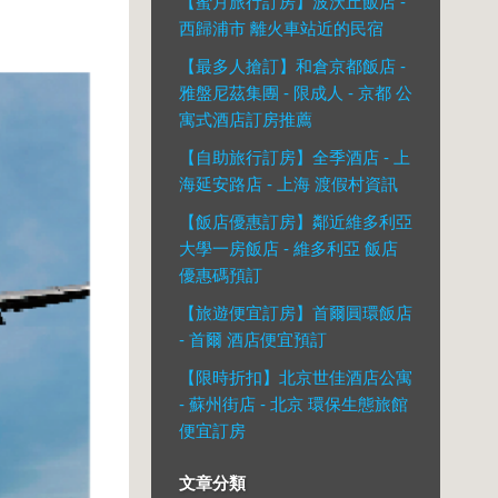
【蜜月旅行訂房】波沃丘飯店 -
西歸浦市 離火車站近的民宿
【最多人搶訂】和倉京都飯店 -
雅盤尼茲集團 - 限成人 - 京都 公
寓式酒店訂房推薦
【自助旅行訂房】全季酒店 - 上
海延安路店 - 上海 渡假村資訊
【飯店優惠訂房】鄰近維多利亞
大學一房飯店 - 維多利亞 飯店
優惠碼預訂
【旅遊便宜訂房】首爾圓環飯店
- 首爾 酒店便宜預訂
【限時折扣】北京世佳酒店公寓
- 蘇州街店 - 北京 環保生態旅館
便宜訂房
文章分類