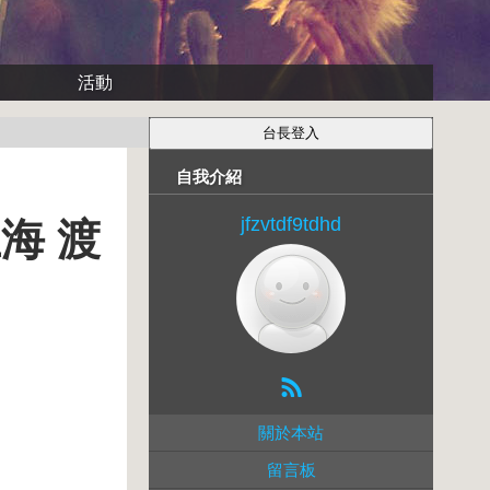
活動
自我介紹
jfzvtdf9tdhd
海 渡
關於本站
留言板