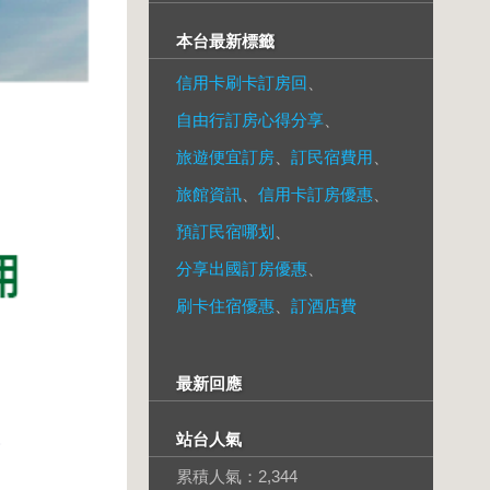
本台最新標籤
信用卡刷卡訂房回
、
自由行訂房心得分享
、
旅遊便宜訂房
、
訂民宿費用
、
旅館資訊
、
信用卡訂房優惠
、
預訂民宿哪划
、
分享出國訂房優惠
、
刷卡住宿優惠
、
訂酒店費
最新回應
站台人氣
累積人氣：
2,344