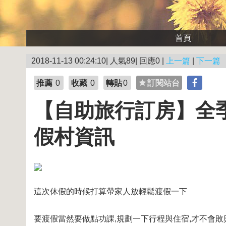
首頁
2018-11-13 00:24:10| 人氣89| 回應0 |
上一篇
|
下一篇
推薦
0
收藏
0
轉貼
0
訂閱站台
【自助旅行訂房】全季酒
假村資訊
這次休假的時候打算帶家人放輕鬆渡假一下
要渡假當然要做點功課,規劃一下行程與住宿,才不會敗