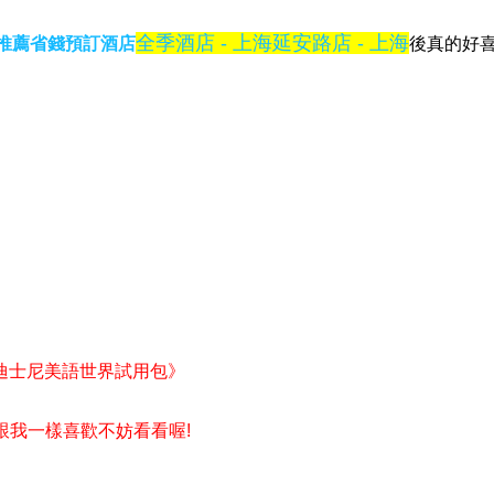
全季酒店 - 上海延安路店 - 上海
推薦省錢預訂酒店
後真的好喜
迪士尼美語世界試用包》
果也跟我一樣喜歡不妨看看喔!