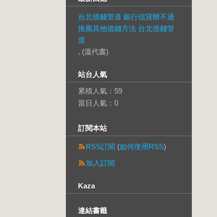
台北借錢管道 銀行信貸辦不過
推薦其他借錢方法 台北借錢管
道
, (溫代書)
站台人氣
累積人氣：
59
當日人氣：
0
訂閱本站
RSS訂閱
(
如何使用RSS
)
加入訂閱
Kaza
連結書籤