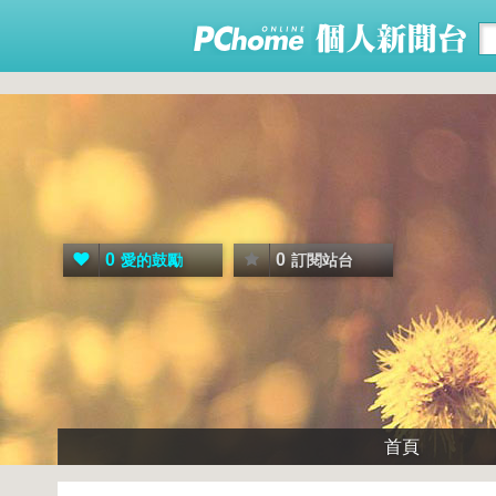
0
0
愛的鼓勵
訂閱站台
首頁