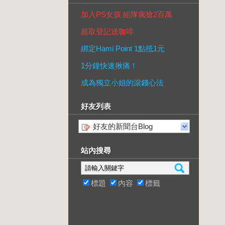
加入PS女孩 組隊瘋搶2百萬
超取登記送咖啡
綁定Hami Point 1點抵1元
1分鐘快速揪痛！
成為獨立小姐的滾錢心法
好友列表
好友的新聞台Blog
站內搜尋
標題
內容
標籤