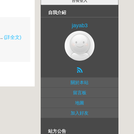
自我介紹
jayab3
.
(詳全文)
關於本站
留言板
地圖
加入好友
站方公告