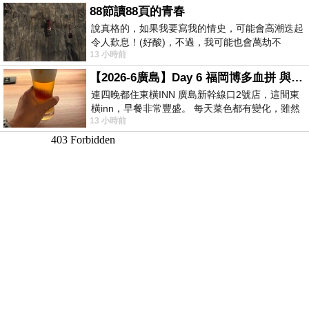
88節讀88頁的青春
說真格的，如果我要寫我的情史，可能會高潮迭起
令人歎息！(好酸)，不過，我可能也會萬劫不
13 小時前
復...，每天跪鍵盤還是被判了花心的罪
【2026-6廣島】Day 6 福岡博多血拼 與機場接送少年司機深夜對談
連四晚都住東橫INN 廣島新幹線口2號店，這間東
橫inn，早餐非常豐盛。 每天菜色都有變化，雖然
13 小時前
看到工作人員拿出料理包加熱，但