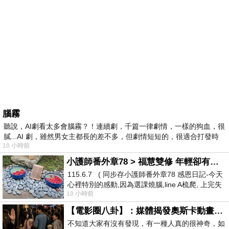
腦霧
聽說，AI劇看太多會腦霧？！連續劇，千篇一律劇情，一樣的狗血，很
膩...AI 劇，雖然男女主都長的差不多，但劇情短短的，很適合打發時
10 小時前
小護師番外章78 > 福慧雙修 年輕卻有個老靈魂 ㄑ金剛經〉podcast
115.6.7 ( 同步存小護師番外章78 感恩日記-今天
心裡特別的感動,因為選課燒腦,line A梳爬, 上完失
10 小時前
智課的她,特來傾
【電影圈八卦】：媒體揭發奧斯卡動畫項目投票醜聞！好萊塢為什麼看不起動畫電影？
不知道大家有沒有發現，有一種人真的很神奇，如