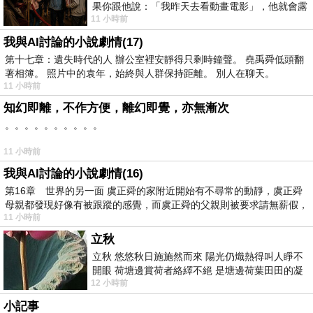
果你跟他說：「我昨天去看動畫電影」，他就會露
11 小時前
出一種慈祥的微笑，然後問你是不是陪小
我與AI討論的小說劇情(17)
第十七章：遺失時代的人 辦公室裡安靜得只剩時鐘聲。 堯禹舜低頭翻
著相簿。 照片中的袁年，始終與人群保持距離。 別人在聊天。
11 小時前
知幻即離，不作方便，離幻即覺，亦無漸次
。。。。。。。。。。
11 小時前
我與AI討論的小說劇情(16)
第16章 世界的另一面 虞正舜的家附近開始有不尋常的動靜，虞正舜
母親都發現好像有被跟蹤的感覺，而虞正舜的父親則被要求請無薪假，
11 小時前
立秋
立秋 悠悠秋日施施然而來 陽光仍熾熱得叫人睜不
開眼 荷塘邊賞荷者絡繹不絕 是塘邊荷葉田田的凝
12 小時前
望 風中飄逸的是映日荷花別樣紅
小記事