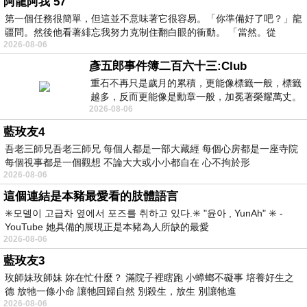
阿龍阿我 57
第一個任務很簡單，但這並不意味著它很容易。「你準備好了吧？」龍
疆問。然後他看著緋忘我努力克制住翻白眼的衝動。 「當然。從
2026-08-06
彥五郎事件簿二百六十三:Club
重石不再只是歲月的累積，更能像標籤一般，標籤
越多，反而更能像是勳章一般，加冕著榮耀萬丈。
2026-08-06
習慣一如縱容，成了再難輕輕放下的罪證
藍玫友4
吾老三師兄吾老三師兄 每個人都是一部大藏經 每個心房都是一座寺院
每個視事都是一個觀想 不論大大或小小都自在 心不拘於形
2026-08-06
這個連結是本豬最愛看的肢體語言
✳️모델이 고급차 옆에서 포즈를 취하고 있다.✳️ "윤아 , YunAh" ✳️ -
YouTube 她具備的展現正是本豬為人所缺的最愛
2026-08-06
藍玫友3
玫師妹玫師妹 妳在忙什麼？ 滿院子裡瞎跑 小蟑螂不礙事 培養好生之
德 放牠一條小命 讓牠回歸自然 別殺生，放生 別讓牠進
2026-08-06