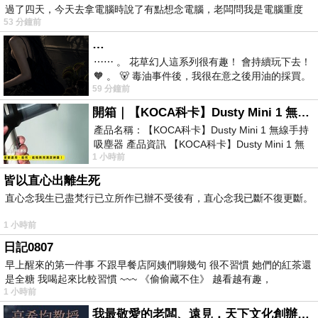
過了四天，今天去拿電腦時說了有點想念電腦，老闆問我是電腦重度
53 分鐘前
…
⋯⋯ 。 花草幻人這系列很有趣！ 會持續玩下去！
🧡 。 🐻 毒油事件後，我很在意之後用油的採買。
59 分鐘前
前天購買了我之前就很愛
開箱｜【KOCA科卡】Dusty Mini 1 無線手持吸塵器
產品名稱：【KOCA科卡】Dusty Mini 1 無線手持
吸塵器 產品資訊 【KOCA科卡】Dusty Mini 1 無
1 小時前
線手持吸塵器評語： 能吸、能吹兼具兩
皆以直心出離生死
直心念我生已盡梵行已立所作已辦不受後有，直心念我已斷不復更斷。
1 小時前
日記0807
早上醒來的第一件事 不跟早餐店阿姨們聊幾句 很不習慣 她們的紅茶還
是全糖 我喝起來比較習慣 ~~~ 《偷偷藏不住》 越看越有趣，
1 小時前
我最敬愛的老闆、遠見．天下文化創辦人高希均教授