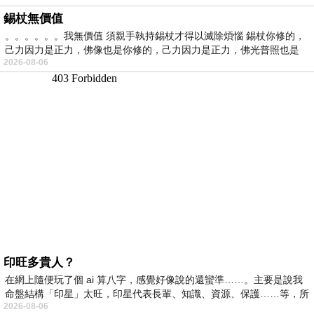
錫杖無價值
。。。。。。我無價值 須親手執持錫杖才得以滅除煩惱 錫杖你修的，
己力因力是正力，佛像也是你修的，己力因力是正力，佛光普照也是
2026-08-06
印旺多貴人？
在網上隨便玩了個 ai 算八字，感覺好像說的還蠻準……。主要是說我
命盤結構「印星」太旺，印星代表長輩、知識、資源、保護……等，所
2026-08-06