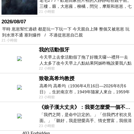
老宅2 / 7 - 歡迎回家照片裡的人靜靜站在鏡子前。
三樓，廄，大崽蕥，柳橘，閆兒，摩斯和崽崽，七
21 小時前
個人整整齊齊地站在鏡框之外，如同
2026/08/07
平時 崽崽幫忙過磅 都是玩一下玩一下 今天親自上陣 整個又被崽崽 玩
到水泄不通 塞到爆炸 / 不過從崽崽自己親
21 小時前
我的活動假牙
今天早上去拿活動假了拖了好幾天囉~~禮拜一去
人太多了改今天早上八點結果阿姊昨晚說要我八點
22 小時前
去西螺農會~回到莿桐都8點半多了
致敬高希均教授
高希均 高希均（1936年4月16日—2026年8月6
日），生於南京市，1949年隨家人來台，1959年
23 小時前
赴美深造並取得經濟發展博士學位。曾任
《娘子漢大丈夫》：我要怎麼愛一個不存在的人？
「我們之間，是命中註定的。」「但我們才初次見
面。」「聽好，我是戀愛高手、情史豐富，我很清
23 小時前
楚這種感覺，你我之間的那種感覺，現