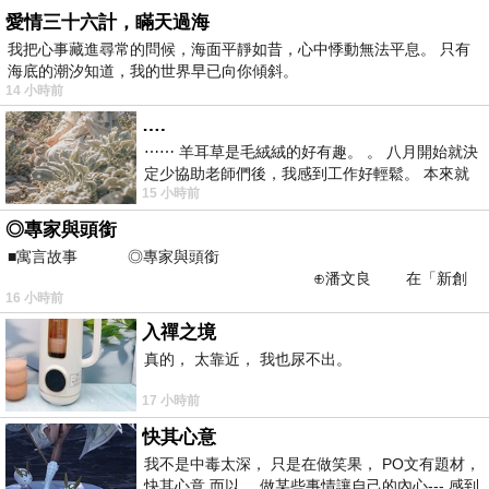
愛情三十六計，瞞天過海
我把心事藏進尋常的問候，海面平靜如昔，心中悸動無法平息。 只有
海底的潮汐知道，我的世界早已向你傾斜。
14 小時前
….
⋯⋯ 羊耳草是毛絨絨的好有趣。 。 八月開始就決
定少協助老師們後，我感到工作好輕鬆。 本來就
15 小時前
不是我的工作啊。 真
◎專家與頭銜
■寓言故事 ◎專家與頭銜
⊕潘文良 在「新創
16 小時前
之谷」裡——
入禪之境
真的， 太靠近， 我也尿不出。
17 小時前
快其心意
我不是中毒太深， 只是在做笑果， PO文有題材，
快其心意 而以， 做某些事情讓自己的內心--- 感到