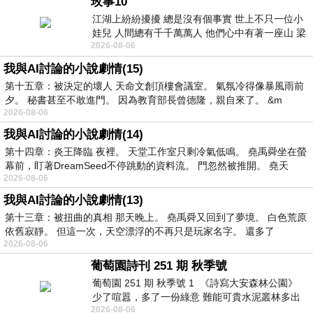
玫事10
江湖上紛紛擾擾 總是沒有個事實 世上不只一位小
娃兒 人間總有千千萬萬人 他們心中有著一座山 梁
2026-08-06
山佛山泰華衡恆嵩 一山之高
我與AI討論的小說劇情(15)
第十五章：被決定的壞人 天命文創頂樓會議室。 氣氛冷得像暴風雨前
夕。 秘書甚至不敢進門。 因為教育部長曾德隆，親自來了。 &m
2026-08-06
我與AI討論的小說劇情(14)
第十四章：炎王降臨 夜裡。 天堂工作室只剩冷氣低鳴。 堯禹舜坐在螢
幕前，盯著DreamSeed不停跳動的資料流。 門忽然被推開。 堯天
2026-08-06
我與AI討論的小說劇情(13)
第十三章：被扭曲的真相 那天晚上。 堯禹舜又回到了夢境。 白色荒原
依舊寂靜。 但這一次，天空漂浮的不再只是玩家名字。 還多了
2026-08-06
葡萄園詩刊 251 期 秋季號
葡萄園 251 期 秋季號 1 《詩寫大安森林公園》
少了喧囂，多了一份綠意 難能可貴水泥叢林多出
2026-08-06
一