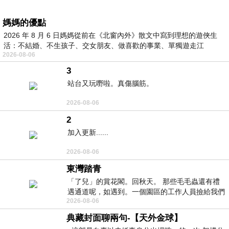
媽媽的優點
2026 年 8 月 6 日媽媽從前在《北窗內外》散文中寫到理想的遊俠生
活：不結婚、不生孩子、交女朋友、做喜歡的事業、單獨遊走江
2026-08-06
湖⋯⋯，
3
站台又玩嘢啦。真傷腦筋。
2026-08-06
2
加入更新......
2026-08-06
東灣踏青
「了兒」的賞花閣。回秋天。 那些毛毛蟲還有禮
遇通道呢，如遇到。一個園區的工作人員撿給我們
2026-08-06
細賞。
典藏封面聊兩句-【天外金球】