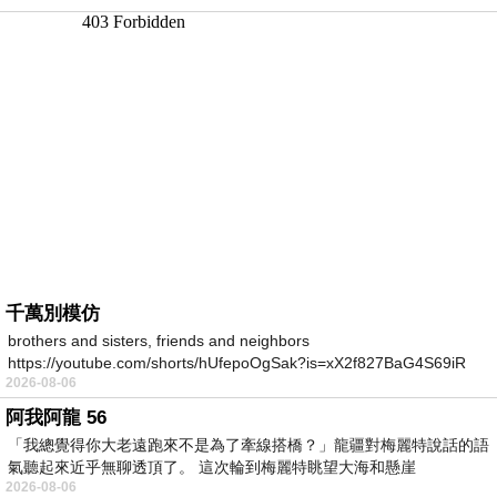
千萬別模仿
brothers and sisters, friends and neighbors
https://youtube.com/shorts/hUfepoOgSak?is=xX2f827BaG4S69iR
2026-08-06
https
阿我阿龍 56
「我總覺得你大老遠跑來不是為了牽線搭橋？」龍疆對梅麗特說話的語
氣聽起來近乎無聊透頂了。 這次輪到梅麗特眺望大海和懸崖
2026-08-06