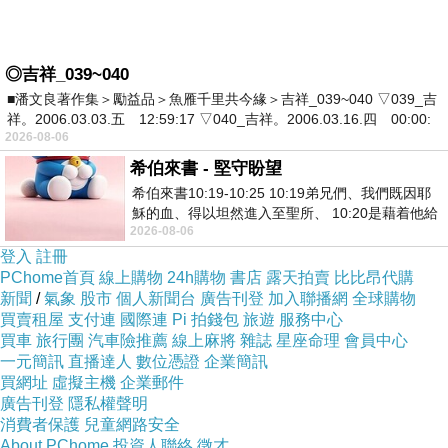
◎吉祥_039~040
■潘文良著作集＞勵益品＞魚雁千里共今緣＞吉祥_039~040 ▽039_吉
祥。2006.03.03.五 12:59:17 ▽040_吉祥。2006.03.16.四 00:00:
2026-08-06
希伯來書 - 堅守盼望
希伯來書10:19-10:25 10:19弟兄們、我們既因耶
穌的血、得以坦然進入至聖所、 10:20是藉着他給
2026-08-06
我們開了一條又新又活的路從幔子經過
登入
註冊
PChome首頁
線上購物
24h購物
書店
露天拍賣
比比昂代購
新聞
/
氣象
股市
個人新聞台
廣告刊登
加入聯播網
全球購物
買賣租屋
支付連
國際連
Pi 拍錢包
旅遊
服務中心
買車
旅行團
汽車險推薦
線上麻將
雜誌
星座命理
會員中心
一元簡訊
直播達人
數位憑證
企業簡訊
買網址
虛擬主機
企業郵件
廣告刊登
隱私權聲明
消費者保護
兒童網路安全
About PChome
投資人聯絡
徵才