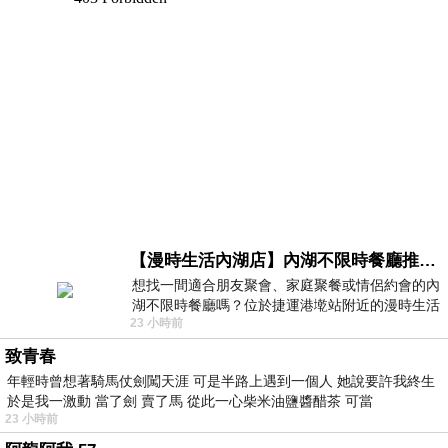
【漫時生活內湖店】內湖不限時餐廳推薦｜捷運港墘站美食，聚餐、約會、家庭聚會首選，正餐甜點一次滿足
想找一間適合朋友聚會、家庭聚餐或情侶約會的內
湖不限時餐廳嗎？位於捷運港墘站附近的漫時生活
23 小時前
內湖店，從捷運站步行約4分鐘即可抵
致青春
年輕時曾想著騎馬仗劍闖天涯 可是半路上遇到一個人 她說要許我終生
於是我一激動 當了劍 賣了馬 從此一心柴米油鹽醬醋茶 可當
23 小時前