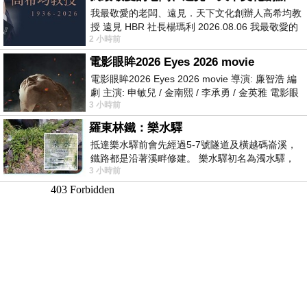
我最敬愛的老闆、遠見．天下文化創辦人高希均教
授 遠見 HBR 社長楊瑪利 2026.08.06 我最敬愛的
2 小時前
老闆、遠見．天下文化創辦人高希均教
電影眼眸2026 Eyes 2026 movie
電影眼眸2026 Eyes 2026 movie 導演: 廉智浩 編
劇 主演: 申敏兒 / 金南熙 / 李承勇 / 金英雅 電影眼
3 小時前
眸2026描述攝影師徐珍因遺
羅東林鐵：樂水驛
抵達樂水驛前會先經過5-7號隧道及橫越碼崙溪，
鐵路都是沿著溪畔修建。 樂水驛初名為濁水驛，
3 小時前
但因與臺鐵集集線車站同名，於1953