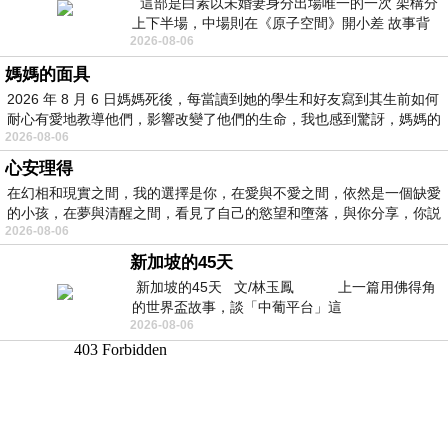
這部是白素以未婚妻身分出場唯一的一次 架構分
上下半場，中場則在《原子空間》開小差 故事背
2026-08-06
景影射西藏境外流亡 地下組織
媽媽的面具
2026 年 8 月 6 日媽媽死後，每當讀到她的學生和好友寫到其生前如何
耐心有愛地教導他們，影響改變了他們的生命，我也感到驚訝，媽媽的
2026-08-06
心安理得
在幻相和現實之間，我的選擇是你，在愛與不愛之間，依然是一個缺愛
的小孩，在夢與清醒之間，看見了自己的慾望和墮落，與你分享，你説
2026-08-06
新加坡的45天
新加坡的45天 文/林玉鳳 上一篇用佛得角
的世界盃故事，談「中葡平台」這
2026-08-06