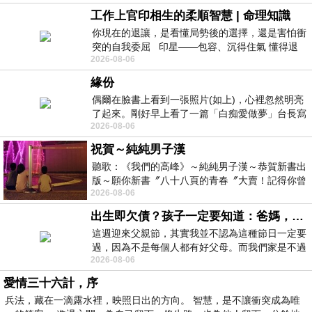
工作上官印相生的柔順智慧 | 命理知識
你現在的退讓，是看懂局勢後的選擇，還是害怕衝
突的自我委屈 印星——包容、沉得住氣 懂得退
2026-08-06
一步觀察，不會
緣份
偶爾在臉書上看到一張照片(如上)，心裡忽然明亮
了起來。剛好早上看了一篇「白痴愛做夢」台長寫
2026-08-06
的貼文，在回顧年輕時瘋狂愛上
祝賀～純純男子漢
聽歌：《我們的高峰》～純純男子漢～恭賀新書出
版～願你新書〞八十八頁的青春〞大賣！記得你曾
2026-08-06
經在我的版留言…「好讚的圖^^感覺大家
出生即欠債？孩子一定要知道：爸媽，其實我不欠你們
這週迎來父親節，其實我並不認為這種節日一定要
過，因為不是每個人都有好父母。而我們家是不過
2026-08-06
節的，平時也沒什麼儀式感，生活趨近冷
愛情三十六計，序
兵法，藏在一滴露水裡，映照日出的方向。 智慧，是不讓衝突成為唯