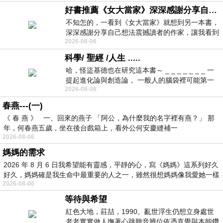
好書推薦《女大當家》深深感謝分享自己想法震撼讀者的作家，讓我看到不同樣貌的家庭！
不知怎的，一看到《女大當家》就想到另一本書，
深深感謝分享自己想法震撼讀者的作家，讓我看到
2026-08-06
不同樣貌的家庭！ 《女大
科學/ 聖經 /人生 .....
哈，怪盜基德也在研究這本書～ _ _ _ _ _ _ _ 一
提起進化論與創造論， 一般人的腦袋裡可能第一
2026-08-06
時間就有「 進化論很科
春燕---(一)
《 春 燕 》 一、回來的燕子 「阿公，為什麼我的名字裡有燕？」 那
年，何春燕五歲，坐在後台戲箱上，看外公何安慶縫補一
2026-08-06
媽媽的需求
2026 年 8 月 6 日我希望能有靈感，平靜的心，寫《媽媽》這系列好久
好久，媽媽確是我生命中最重要的人之一，雖然很想媽媽像我愛她一樣
2026-08-06
等待與希望
紅色大地，莊喆，1990。亂世浮生仍想立身處世
老老實實做人撫著心跳聽音辨位依憑直覺與本能鑽