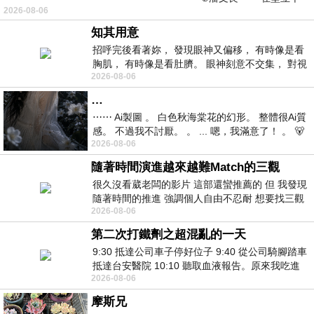
2026-08-06
仞的懸崖上，有一座遮天蔽
知其用意
招呼完後看著妳， 發現眼神又偏移， 有時像是看
胸肌， 有時像是看肚臍。 眼神刻意不交集， 對視
2026-08-06
視線不對齊， 讓我很難不
…
⋯⋯ Ai製圖 。 白色秋海棠花的幻形。 整體很Ai質
感。 不過我不討厭。 。 ... 嗯，我滿意了！ 。 🐻
2026-08-06
昨中
隨著時間演進越來越難Match的三觀
很久沒看葳老闆的影片 這部還蠻推薦的 但 我發現
隨著時間的推進 強調個人自由不忍耐 想要找三觀
2026-08-06
接近的不要說對象 連朋友都超
第二次打鐵劑之超混亂的一天
9:30 抵達公司車子停好位子 9:40 從公司騎腳踏車
抵達台安醫院 10:10 聽取血液報告。原來我吃進
2026-08-06
去的 B12 彌可保並非沒有吸收而是超
摩斯兄