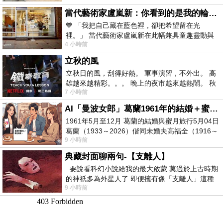
當代藝術家盧嵐新：你看到的是我的輪廓，還是你的故事？——藏在藍色裡的希望與光
💙 「我把自己藏在藍色裡，卻把希望留在光
裡。」 當代藝術家盧嵐新在此幅兼具童趣靈動與
4 小時前
抽象韻味的新作中，用湛藍的羽翼般色塊包覆著
立秋的風
立秋日的風，刮得好熱。 軍事演習，不外出。 高
雄越來越精彩。。。 晚上的夜市越來越熱鬧。 秋
7 小時前
天的風刮得很熱 夜遊消暑熱。。。
AI「曼波女郎」葛蘭1961年的結婚＋蜜月旅行 #戀上老電影 #葛蘭 #粟子
1961年5月至12月 葛蘭的結婚與蜜月旅行5月04日
葛蘭（1933～2026）偕同未婚夫高福全（1916～
9 小時前
2004）乘郵輪赴倫敦6月15日於英國倫敦St.S
典藏封面聊兩句-【支離人】
要說看科幻小說給我的最大啟蒙 莫過於上古時期
的神祇多為外星人了 即便擁有像「支離人」這種
9 小時前
驚世駭俗的神通法門 也未必讀