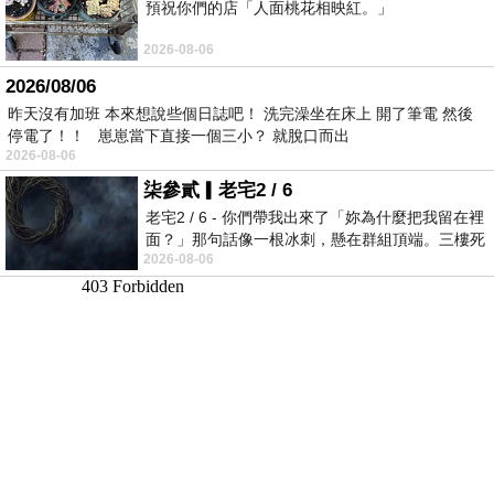
預祝你們的店「人面桃花相映紅。」
2026-08-06
2026/08/06
昨天沒有加班 本來想說些個日誌吧！ 洗完澡坐在床上 開了筆電 然後
停電了！！ 崽崽當下直接一個三小？ 就脫口而出
2026-08-06
柒參貳▎老宅2 / 6
老宅2 / 6 - 你們帶我出來了「妳為什麼把我留在裡
面？」那句話像一根冰刺，懸在群組頂端。三樓死
2026-08-06
死盯著照片裡的人。那個人確實站在