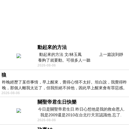
動起來的方法
動起來的方法 文/林玉鳳 上一篇說到靜
養夠了就要動。可很多人一聽
2026-08-06
狼
昨晚經歷了某些事情，早上醒來，覺得心情不太好。坦白說，我覺得昨
晚，那個人離我太近了，但我拒絕不掉他，因此早上醒來會有罪惡感。
2026-08-06
關聖帝君生日快樂
今日是關聖帝君生日.昨日心想他是我的救命恩人.
我是2009還是2010在台北行天宮認識他.忘了.
2026-08-06
一個奇摩交友的網友學