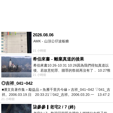
2026.08.06
AMK - 山頂公仔波板糖
21 小時前
希伯來書 - 離棄真道的後果
希伯來書10:26-10:31 10:26因為我們得知真道以
後、若故意犯罪、贖罪的祭就再沒有了． 10:27惟
21 小時前
有戰懼等候審判和那燒滅眾敵人的烈火
◎吉祥_041~042
■潘文良著作集＞勵益品＞魚雁千里共今緣＞吉祥_041~042 ▽041_吉
祥。2006.03.19.日 20:33:21▽042_吉祥。2006.03.20.一 13:47:2
21 小時前
柒參參▎老宅2 / 7 (終)