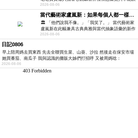
2026-08-06
向裂隙的亮處探索另一個心聲另一個共鳴的
當代藝術家盧嵐新：如果每個人都一樣，這世界該有多無聊？
🏛️ 「他們說我不像。」「我笑了。」 當代藝術家
盧嵐新在此幅兼具古典典雅與當代抽象語彙的新作
2026-08-06
中，以沈靜的藍色空間為背景，描繪了
日記0806
早上陪周媽去買東西 先去全聯買生菜、山葵、沙拉 然後走在保安市場
她買番茄、南瓜子 我與認識的攤販大姊們打招呼 又被周媽唸：
2026-08-06