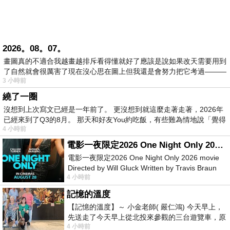
2026。08。07。
畫圖真的不適合我越畫越排斥看得懂就好了應該是說如果改天需要用到
了自然就會很厲害了現在沒心思在圖上但我還是會努力把它考過———
3 小時前
繞了一圈
沒想到上次寫文已經是一年前了。 更沒想到就這麼走著走著，2026年
已經來到了Q3的8月。 那天和好友You約吃飯，有些難為情地說「覺得
4 小時前
電影一夜限定2026 One Night Only 2026 movie
電影一夜限定2026 One Night Only 2026 movie
Directed by Will Gluck Written by Travis Braun
4 小時前
Starring Monica Barbaro
記憶的溫度
【記憶的溫度】～ 小金老師( 嚴仁鴻) 今天早上，
先送走了今天早上從北投來參觀的三台遊覽車，原
4 小時前
以為展場已經差不多要安靜下來，卻發