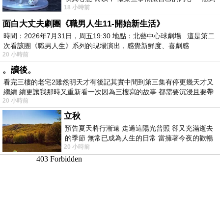
18 小時前
愉快。
面白大丈夫劇團《職男人生11-開始新生活》
時間：2026年7月31日，周五19:30 地點：北藝中心球劇場 這是第二
次看該團《職男人生》系列的現場演出，感覺新鮮度、喜劇感
20 小時前
。讀後。
看完三樓的老宅2雖然明天才有後記其實中間到第三集有停更幾天才又
繼續 續更讓我那時又重新看一次因為三樓寫的故事 都需要沉浸且要帶
20 小時前
有
立秋
預告夏天將行漸遠 走過這陽光普照 卻又充滿逝去
的季節 無常已成為人生的日常 當擁著今夜的歡暢
20 小時前
舒心 轉眼驟成昨日 而明晨 太陽