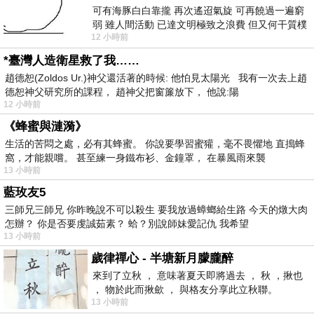
可有海豚白白靠攏 再次遙迢氣旋 可再饒過一遍窮
弱 雖人間活動 已達文明極致之浪費 但又何干質樸
12 小時前
者 只能白白陪葬
*臺灣人造衛星救了我……
趙德恕(Zoldos Ur.)神父還活著的時候: 他怕見太陽光 我有一次去上趙
德恕神父研究所的課程， 趙神父把窗簾放下， 他說:陽
12 小時前
《蜂蜜與漣漪》
生活的苦悶之處，必有其蜂蜜。 你說要學習蜜獾，毫不畏懼地 直搗蜂
窩，才能親嚐。 甚至練一身鐵布衫、金鐘罩， 在暴風雨來襲
13 小時前
藍玫友5
三師兄三師兄 你昨晚說不可以殺生 要我放過蟑螂給生路 今天的燉大肉
怎辦？ 你是否要虔誠茹素？ 蛤？別說師妹愛記仇 我希望
13 小時前
歲律禪心 - 半塘新月朦朧醉
來到了立秋 ， 意味著夏天即將過去 ， 秋 ，揪也
， 物於此而揪歛 ， 與格友分享此立秋聯。
13 小時前