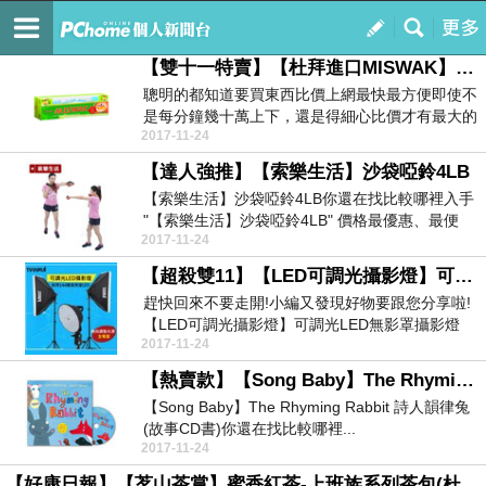
蘋的網誌
訂閱
我的
【雙十一特賣】【杜拜進口MISWAK】即期特賣-刷牙樹亮白抗敏牙膏(150克加贈牙刷6入特惠組)↓首賣↓
聰明的都知道要買東西比價上網最快最方便即使不
是每分鐘幾十萬上下，還是得細心比價才有最大的
2017-11-24
回報小編的任...
【達人強推】【索樂生活】沙袋啞鈴4LB
【索樂生活】沙袋啞鈴4LB你還在找比較哪裡入手
"【索樂生活】沙袋啞鈴4LB" 價格最優惠、最便
2017-11-24
宜、...
【超殺雙11】【LED可調光攝影燈】可調光LED無影罩攝影燈(LED攝影燈)★限時搶買
趕快回來不要走開!小編又發現好物要跟您分享啦!
【LED可調光攝影燈】可調光LED無影罩攝影燈
2017-11-24
(LED...
【熱賣款】【Song Baby】The Rhyming Rabbit 詩人韻律兔(故事CD書)
【Song Baby】The Rhyming Rabbit 詩人韻律兔
(故事CD書)你還在找比較哪裡...
2017-11-24
【好康日報】【茗山茶賞】蜜香紅茶-上班族系列茶包(杜絕發呆 3g-30包)↘全館最熱↘