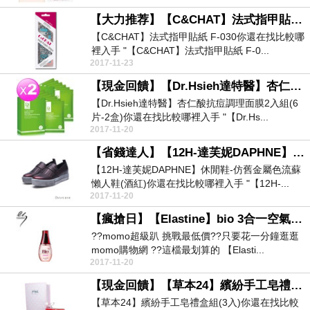
【大力推荐】【C&CHAT】法式指甲貼紙 F-030
【C&CHAT】法式指甲貼紙 F-030你還在找比較哪
裡入手 "【C&CHAT】法式指甲貼紙 F-0...
2017-11-23
【現金回饋】【Dr.Hsieh達特醫】杏仁酸抗痘調理面膜2入組(6片-2盒)
【Dr.Hsieh達特醫】杏仁酸抗痘調理面膜2入組(6
片-2盒)你還在找比較哪裡入手 "【Dr.Hs...
2017-11-20
【省錢達人】【12H-達芙妮DAPHNE】休閒鞋-仿舊金屬色流蘇懶人鞋(酒紅)
【12H-達芙妮DAPHNE】休閒鞋-仿舊金屬色流蘇
懶人鞋(酒紅)你還在找比較哪裡入手 "【12H-...
2017-11-20
【瘋搶日】【Elastine】bio 3合一空氣感護髮精華(粉蒼蘭)↓最新↓
??momo超級趴 挑戰最低價??只要花一分鐘逛逛
momo購物網 ??這檔最划算的 【Elasti...
2017-11-20
【現金回饋】【草本24】繽紛手工皂禮盒組(3入)
【草本24】繽紛手工皂禮盒組(3入)你還在找比較