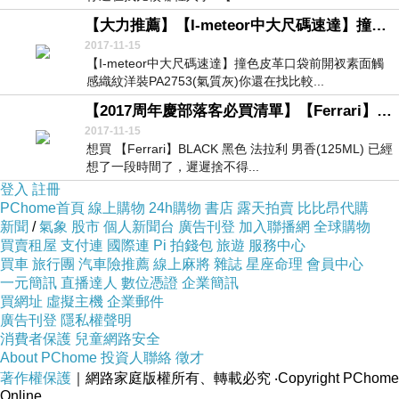
【大力推薦】【I-meteor中大尺碼速達】撞色皮革口袋前開衩素面觸感織紋洋裝PA2753(氣質灰)
2017-11-15
【I-meteor中大尺碼速達】撞色皮革口袋前開衩素面觸
感織紋洋裝PA2753(氣質灰)你還在找比較...
【2017周年慶部落客必買清單】【Ferrari】BLACK 黑色 法拉利 男香(125ML)◎獨家◎
2017-11-15
想買 【Ferrari】BLACK 黑色 法拉利 男香(125ML) 已經
想了一段時間了，遲遲捨不得...
登入
註冊
PChome首頁
線上購物
24h購物
書店
露天拍賣
比比昂代購
新聞
/
氣象
股市
個人新聞台
廣告刊登
加入聯播網
全球購物
買賣租屋
支付連
國際連
Pi 拍錢包
旅遊
服務中心
買車
旅行團
汽車險推薦
線上麻將
雜誌
星座命理
會員中心
一元簡訊
直播達人
數位憑證
企業簡訊
買網址
虛擬主機
企業郵件
廣告刊登
隱私權聲明
消費者保護
兒童網路安全
About PChome
投資人聯絡
徵才
著作權保護
｜網路家庭版權所有、轉載必究
‧Copyright PChome
Online