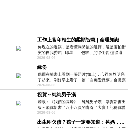
工作上官印相生的柔順智慧 | 命理知識
你現在的退讓，是看懂局勢後的選擇，還是害怕衝
突的自我委屈 印星——包容、沉得住氣 懂得退
2026-08-06
一步觀察，不會
緣份
偶爾在臉書上看到一張照片(如上)，心裡忽然明亮
了起來。剛好早上看了一篇「白痴愛做夢」台長寫
2026-08-06
的貼文，在回顧年輕時瘋狂愛上
祝賀～純純男子漢
聽歌：《我們的高峰》～純純男子漢～恭賀新書出
版～願你新書〞八十八頁的青春〞大賣！記得你曾
2026-08-06
經在我的版留言…「好讚的圖^^感覺大家
出生即欠債？孩子一定要知道：爸媽，其實我不欠你們