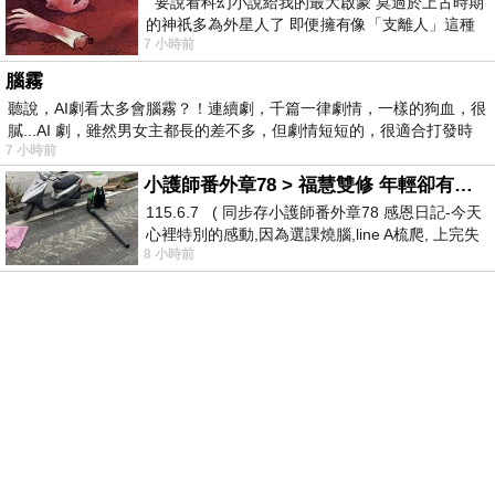
要說看科幻小說給我的最大啟蒙 莫過於上古時期
的神祇多為外星人了 即便擁有像「支離人」這種
7 小時前
驚世駭俗的神通法門 也未必讀
腦霧
聽說，AI劇看太多會腦霧？！連續劇，千篇一律劇情，一樣的狗血，很
膩...AI 劇，雖然男女主都長的差不多，但劇情短短的，很適合打發時
7 小時前
小護師番外章78 > 福慧雙修 年輕卻有個老靈魂 ㄑ金剛經〉podcast
115.6.7 ( 同步存小護師番外章78 感恩日記-今天
心裡特別的感動,因為選課燒腦,line A梳爬, 上完失
8 小時前
智課的她,特來傾