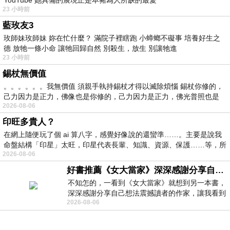
23 小時前
藍玫友3
玫師妹玫師妹 妳在忙什麼？ 滿院子裡瞎跑 小蟑螂不礙事 培養好生之
德 放牠一條小命 讓牠回歸自然 別殺生，放生 別讓牠進
23 小時前
錫杖無價值
。。。。。。我無價值 須親手執持錫杖才得以滅除煩惱 錫杖你修的，
己力因力是正力，佛像也是你修的，己力因力是正力，佛光普照也是
2026-08-06
印旺多貴人？
在網上隨便玩了個 ai 算八字，感覺好像說的還蠻準……。主要是說我
命盤結構「印星」太旺，印星代表長輩、知識、資源、保護……等，所
2026-08-06
好書推薦《女大當家》深深感謝分享自己想法震撼讀者的作家，讓我看到不同樣貌的家庭！
不知怎的，一看到《女大當家》就想到另一本書，
深深感謝分享自己想法震撼讀者的作家，讓我看到
2026-08-06
不同樣貌的家庭！ 《女大