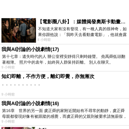
【電影圈八卦】：媒體揭發奧斯卡動畫項目投票醜聞！好萊塢為什麼看不起動畫電影？
不知道大家有沒有發現，有一種人真的很神奇，如
果你跟他說：「我昨天去看動畫電影」，他就會露
8 小時前
出一種慈祥的微笑，然後問你是不是陪小
我與AI討論的小說劇情(17)
第十七章：遺失時代的人 辦公室裡安靜得只剩時鐘聲。 堯禹舜低頭翻
著相簿。 照片中的袁年，始終與人群保持距離。 別人在聊天。
9 小時前
知幻即離，不作方便，離幻即覺，亦無漸次
。。。。。。。。。。
9 小時前
我與AI討論的小說劇情(16)
第16章 世界的另一面 虞正舜的家附近開始有不尋常的動靜，虞正舜
母親都發現好像有被跟蹤的感覺，而虞正舜的父親則被要求請無薪假，
9 小時前