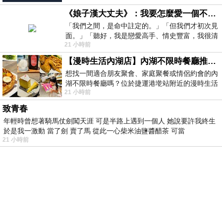
《娘子漢大丈夫》：我要怎麼愛一個不存在的人？
「我們之間，是命中註定的。」「但我們才初次見
面。」「聽好，我是戀愛高手、情史豐富，我很清
21 小時前
楚這種感覺，你我之間的那種感覺，現
【漫時生活內湖店】內湖不限時餐廳推薦｜捷運港墘站美食，聚餐、約會、家庭聚會首選，正餐甜點一次滿足
想找一間適合朋友聚會、家庭聚餐或情侶約會的內
湖不限時餐廳嗎？位於捷運港墘站附近的漫時生活
21 小時前
內湖店，從捷運站步行約4分鐘即可抵
致青春
年輕時曾想著騎馬仗劍闖天涯 可是半路上遇到一個人 她說要許我終生
於是我一激動 當了劍 賣了馬 從此一心柴米油鹽醬醋茶 可當
21 小時前