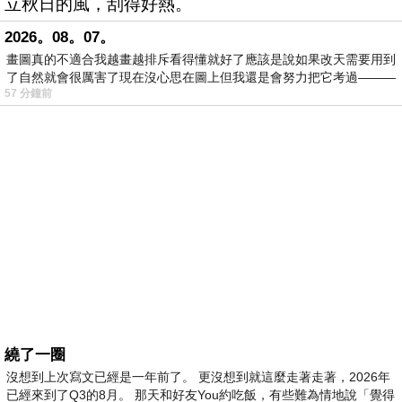
立秋日的風，刮得好熱。
2026。08。07。
畫圖真的不適合我越畫越排斥看得懂就好了應該是說如果改天需要用到
了自然就會很厲害了現在沒心思在圖上但我還是會努力把它考過———
57 分鐘前
繞了一圈
沒想到上次寫文已經是一年前了。 更沒想到就這麼走著走著，2026年
已經來到了Q3的8月。 那天和好友You約吃飯，有些難為情地說「覺得