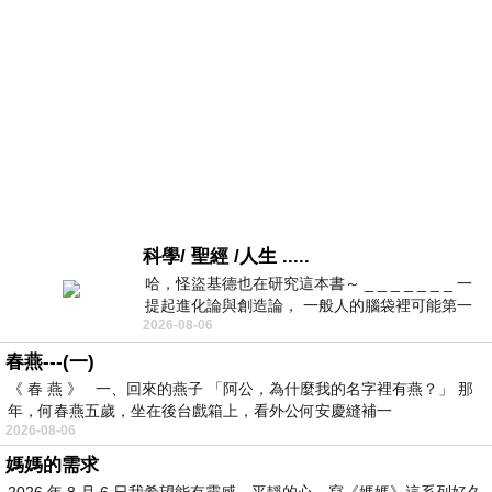
科學/ 聖經 /人生 .....
哈，怪盜基德也在研究這本書～ _ _ _ _ _ _ _ 一
提起進化論與創造論， 一般人的腦袋裡可能第一
2026-08-06
時間就有「 進化論很科
春燕---(一)
《 春 燕 》 一、回來的燕子 「阿公，為什麼我的名字裡有燕？」 那
年，何春燕五歲，坐在後台戲箱上，看外公何安慶縫補一
2026-08-06
媽媽的需求
2026 年 8 月 6 日我希望能有靈感，平靜的心，寫《媽媽》這系列好久