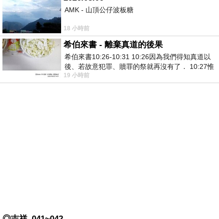
AMK - 山頂公仔波板糖
18 小時前
希伯來書 - 離棄真道的後果
希伯來書10:26-10:31 10:26因為我們得知真道以
後、若故意犯罪、贖罪的祭就再沒有了． 10:27惟
19 小時前
有戰懼等候審判和那燒滅眾敵人的烈火
◎吉祥_041~042