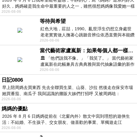
好久，媽媽確是我生命中最重要的人之一，雖然很想媽媽像我愛她一樣
2026-08-06
等待與希望
紅色大地，莊喆，1990。亂世浮生仍想立身處世
老老實實做人撫著心跳聽音辨位依憑直覺與本能鑽
2026-08-06
向裂隙的亮處探索另一個心聲另一個共鳴的
當代藝術家盧嵐新：如果每個人都一樣，這世界該有多無聊？
🏛️ 「他們說我不像。」「我笑了。」 當代藝術家
盧嵐新在此幅兼具古典典雅與當代抽象語彙的新作
2026-08-06
中，以沈靜的藍色空間為背景，描繪了
日記0806
早上陪周媽去買東西 先去全聯買生菜、山葵、沙拉 然後走在保安市場
她買番茄、南瓜子 我與認識的攤販大姊們打招呼 又被周媽唸：
2026-08-06
媽媽的優點
2026 年 8 月 6 日媽媽從前在《北窗內外》散文中寫到理想的遊俠生
活：不結婚、不生孩子、交女朋友、做喜歡的事業、單獨遊走江
2026-08-06
湖⋯⋯，