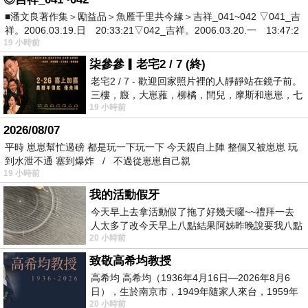
■潘文良著作集＞勵益品＞魚雁千里共今緣＞吉祥_041~042 ▽041_吉
祥。2006.03.19.日 20:33:21▽042_吉祥。2006.03.20.一 13:47:2
19 小時前
柒參參▎老宅2 / 7 (終)
老宅2 / 7 - 歡迎回家照片裡的人靜靜站在鏡子前。
三樓，廄，大崽蕥，柳橘，閆兒，摩斯和崽崽，七
19 小時前
個人整整齊齊地站在鏡框之外，如同
2026/08/07
平時 崽崽幫忙過磅 都是玩一下玩一下 今天親自上陣 整個又被崽崽 玩
到水泄不通 塞到爆炸 / 不過從崽崽自己親
19 小時前
我的活動假牙
今天早上去拿活動假了拖了好幾天囉~~禮拜一去
人太多了改今天早上八點結果阿姊昨晚說要我八點
20 小時前
去西螺農會~回到莿桐都8點半多了
致敬高希均教授
高希均 高希均（1936年4月16日—2026年8月6
日），生於南京市，1949年隨家人來台，1959年
20 小時前
赴美深造並取得經濟發展博士學位。曾任