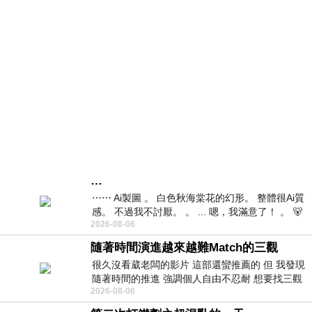
…
⋯⋯ Ai製圖 。 白色秋海棠花的幻形。 整體很Ai質
感。 不過我不討厭。 。 ... 嗯，我滿意了！ 。 🐻
2026-08-06
昨中
隨著時間演進越來越難Match的三觀
很久沒看葳老闆的影片 這部還蠻推薦的 但 我發現
隨著時間的推進 強調個人自由不忍耐 想要找三觀
2026-08-06
接近的不要說對象 連朋友都超