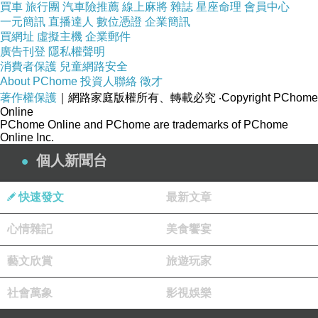
買車
旅行團
汽車險推薦
線上麻將
雜誌
星座命理
會員中心
一元簡訊
直播達人
數位憑證
企業簡訊
買網址
虛擬主機
企業郵件
廣告刊登
隱私權聲明
消費者保護
兒童網路安全
About PChome
投資人聯絡
徵才
著作權保護
｜網路家庭版權所有、轉載必究
‧Copyright PChome
Online
PChome Online and PChome are trademarks of PChome
Online Inc.
個人新聞台
快速發文
最新文章
心情雜記
美食饗宴
藝文欣賞
旅遊玩家
社會萬象
影視娛樂