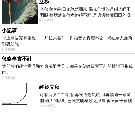
立秋
立秋 悠悠秋日施施然而來 陽光仍熾熱得叫人睜不
開眼 荷塘邊賞荷者絡繹不絕 是塘邊荷葉田田的凝
9 小時前
望 風中飄逸的是映日荷花別樣紅
小記事
早上禱告完翻聖經 加拉太書2 與福音的真理不合 就在眾人面前
對磯法說
9 小時前
忽略事實不計
大部分的政治意見和社會溝通意見，都是在忽略事實不計的情況下形成
的。
9 小時前
終於立秋
可有海豚白白靠攏 再次遙迢氣旋 可再饒過一遍窮
弱 雖人間活動 已達文明極致之浪費 但又何干質樸
10 小時前
者 只能白白陪葬