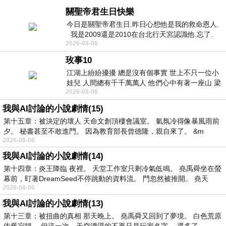
關聖帝君生日快樂
今日是關聖帝君生日.昨日心想他是我的救命恩人.
我是2009還是2010在台北行天宮認識他.忘了.
2026-08-06
一個奇摩交友的網友學
玫事10
江湖上紛紛擾擾 總是沒有個事實 世上不只一位小
娃兒 人間總有千千萬萬人 他們心中有著一座山 梁
2026-08-06
山佛山泰華衡恆嵩 一山之高
我與AI討論的小說劇情(15)
第十五章：被決定的壞人 天命文創頂樓會議室。 氣氛冷得像暴風雨前
夕。 秘書甚至不敢進門。 因為教育部長曾德隆，親自來了。 &m
2026-08-06
我與AI討論的小說劇情(14)
第十四章：炎王降臨 夜裡。 天堂工作室只剩冷氣低鳴。 堯禹舜坐在螢
幕前，盯著DreamSeed不停跳動的資料流。 門忽然被推開。 堯天
2026-08-06
我與AI討論的小說劇情(13)
第十三章：被扭曲的真相 那天晚上。 堯禹舜又回到了夢境。 白色荒原
依舊寂靜。 但這一次，天空漂浮的不再只是玩家名字。 還多了