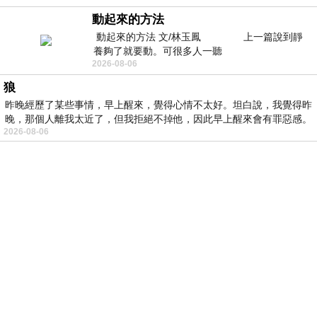
動起來的方法
動起來的方法 文/林玉鳳 上一篇說到靜
養夠了就要動。可很多人一聽
2026-08-06
狼
昨晚經歷了某些事情，早上醒來，覺得心情不太好。坦白說，我覺得昨
晚，那個人離我太近了，但我拒絕不掉他，因此早上醒來會有罪惡感。
2026-08-06