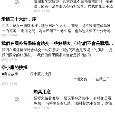
這週迎來父親節，其實我並不認為這種節日一定要
過，因為不是每個人都有好父母。而我們家是不過
2026-08-06
節的，平時也沒什麼儀式感，生活趨近冷
愛情三十六計，序
兵法，藏在一滴露水裡，映照日出的方向。 智慧，是不讓衝突成為唯
一的答案。 進退之間，為自己留下一條生路，也為他人留下一分餘地
2026-08-06
我們在國外留學時會結交一些好朋友: 但他們不會是戰場上的朋友
我們在國外留學時會結交一些好朋友: 但他們不會是戰場上的朋友， 是
我們國家的好朋友。 我們的留學國家永遠都是我們的倚
2026-08-06
◎小鷹的抉擇
■寓言故事 ◎小鷹的抉擇
⊕潘文良 在壁立千
2026-08-06
仞的懸崖上，有一座遮天蔽
知其用意
招呼完後看著妳， 發現眼神又偏移， 有時像是看
胸肌， 有時像是看肚臍。 眼神刻意不交集， 對視
2026-08-06
視線不對齊， 讓我很難不