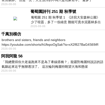
2026-08-06
葡萄園詩刊 251 期 秋季號
葡萄園 251 期 秋季號 1 《詩寫大安森林公園》
少了喧囂，多了一份綠意 難能可貴水泥叢林多出
2026-08-06
一
千萬別模仿
brothers and sisters, friends and neighbors
https://youtube.com/shorts/hUfepoOgSak?is=xX2f827BaG4S69iR
2026-08-06
https
阿我阿龍 56
「我總覺得你大老遠跑來不是為了牽線搭橋？」龍疆對梅麗特說話的語
氣聽起來近乎無聊透頂了。 這次輪到梅麗特眺望大海和懸崖
2026-08-06