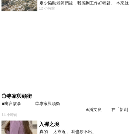
定少協助老師們後，我感到工作好輕鬆。 本來就
12 小時前
不是我的工作啊。 真
◎專家與頭銜
■寓言故事 ◎專家與頭銜
⊕潘文良 在「新創
14 小時前
之谷」裡——
入禪之境
真的， 太靠近， 我也尿不出。