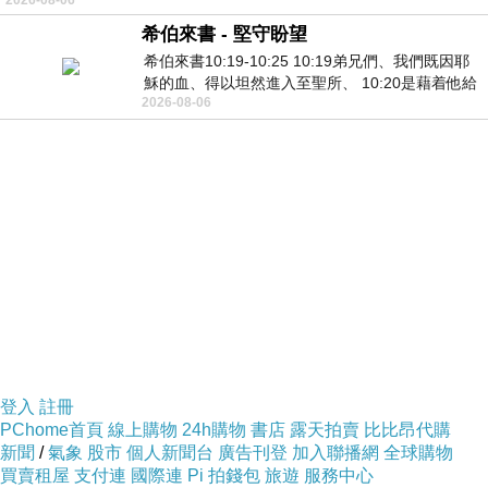
希伯來書 - 堅守盼望
希伯來書10:19-10:25 10:19弟兄們、我們既因耶
穌的血、得以坦然進入至聖所、 10:20是藉着他給
2026-08-06
我們開了一條又新又活的路從幔子經過
登入
註冊
PChome首頁
線上購物
24h購物
書店
露天拍賣
比比昂代購
新聞
/
氣象
股市
個人新聞台
廣告刊登
加入聯播網
全球購物
買賣租屋
支付連
國際連
Pi 拍錢包
旅遊
服務中心