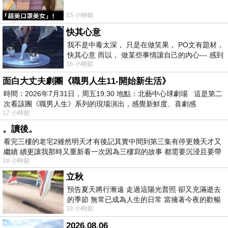
15 小時前
快其心意
我不是中毒太深， 只是在做笑果， PO文有題材，
快其心意 而以， 做某些事情讓自己的內心--- 感到
16 小時前
愉快。
面白大丈夫劇團《職男人生11-開始新生活》
時間：2026年7月31日，周五19:30 地點：北藝中心球劇場 這是第二
次看該團《職男人生》系列的現場演出，感覺新鮮度、喜劇感
17 小時前
。讀後。
看完三樓的老宅2雖然明天才有後記其實中間到第三集有停更幾天才又
繼續 續更讓我那時又重新看一次因為三樓寫的故事 都需要沉浸且要帶
18 小時前
有
立秋
預告夏天將行漸遠 走過這陽光普照 卻又充滿逝去
的季節 無常已成為人生的日常 當擁著今夜的歡暢
18 小時前
舒心 轉眼驟成昨日 而明晨 太陽
2026.08.06