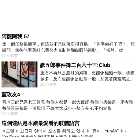
阿龍阿我 57
第一個任務很簡單，但這並不意味著它很容易。「你準備好了吧？」龍
疆問。然後他看著緋忘我努力克制住翻白眼的衝動。 「當然。從
21 小時前
彥五郎事件簿二百六十三:Club
重石不再只是歲月的累積，更能像標籤一般，標籤
越多，反而更能像是勳章一般，加冕著榮耀萬丈。
22 小時前
習慣一如縱容，成了再難輕輕放下的罪證
藍玫友4
吾老三師兄吾老三師兄 每個人都是一部大藏經 每個心房都是一座寺院
每個視事都是一個觀想 不論大大或小小都自在 心不拘於形
22 小時前
這個連結是本豬最愛看的肢體語言
✳️모델이 고급차 옆에서 포즈를 취하고 있다.✳️ "윤아 , YunAh" ✳️ -
YouTube 她具備的展現正是本豬為人所缺的最愛