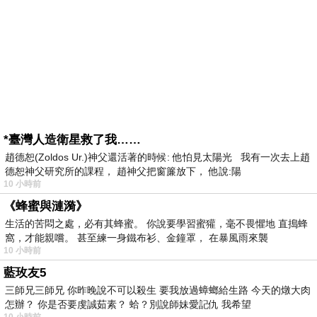
*臺灣人造衛星救了我……
趙德恕(Zoldos Ur.)神父還活著的時候: 他怕見太陽光 我有一次去上趙
德恕神父研究所的課程， 趙神父把窗簾放下， 他說:陽
10 小時前
《蜂蜜與漣漪》
生活的苦悶之處，必有其蜂蜜。 你說要學習蜜獾，毫不畏懼地 直搗蜂
窩，才能親嚐。 甚至練一身鐵布衫、金鐘罩， 在暴風雨來襲
10 小時前
藍玫友5
三師兄三師兄 你昨晚說不可以殺生 要我放過蟑螂給生路 今天的燉大肉
怎辦？ 你是否要虔誠茹素？ 蛤？別說師妹愛記仇 我希望
10 小時前