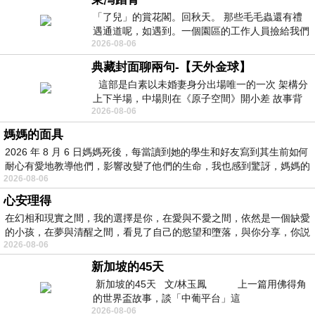
「了兒」的賞花閣。回秋天。 那些毛毛蟲還有禮
遇通道呢，如遇到。一個園區的工作人員撿給我們
2026-08-06
細賞。
典藏封面聊兩句-【天外金球】
這部是白素以未婚妻身分出場唯一的一次 架構分
上下半場，中場則在《原子空間》開小差 故事背
2026-08-06
景影射西藏境外流亡 地下組織
媽媽的面具
2026 年 8 月 6 日媽媽死後，每當讀到她的學生和好友寫到其生前如何
耐心有愛地教導他們，影響改變了他們的生命，我也感到驚訝，媽媽的
2026-08-06
心安理得
在幻相和現實之間，我的選擇是你，在愛與不愛之間，依然是一個缺愛
的小孩，在夢與清醒之間，看見了自己的慾望和墮落，與你分享，你説
2026-08-06
新加坡的45天
新加坡的45天 文/林玉鳳 上一篇用佛得角
的世界盃故事，談「中葡平台」這
2026-08-06