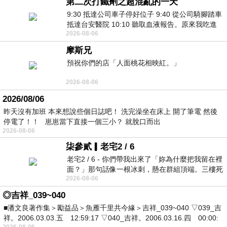
第二次打鐵劑之超混亂的一天
9:30 抵達公司車子停好位子 9:40 從公司騎腳踏車
抵達台安醫院 10:10 聽取血液報告。原來我吃進
2026-08-06
去的 B12 彌可保並非沒有吸收而是超
摩斯兄
預祝你們的店「人面桃花相映紅。」
2026-08-06
2026/08/06
昨天沒有加班 本來想說些個日誌吧！ 洗完澡坐在床上 開了筆電 然後
停電了！！ 崽崽當下直接一個三小？ 就脫口而出
2026-08-06
柒參貳▎老宅2 / 6
老宅2 / 6 - 你們帶我出來了「妳為什麼把我留在裡
面？」那句話像一根冰刺，懸在群組頂端。三樓死
2026-08-06
死盯著照片裡的人。那個人確實站在
◎吉祥_039~040
■潘文良著作集＞勵益品＞魚雁千里共今緣＞吉祥_039~040 ▽039_吉
祥。2006.03.03.五 12:59:17 ▽040_吉祥。2006.03.16.四 00:00:
2026-08-06