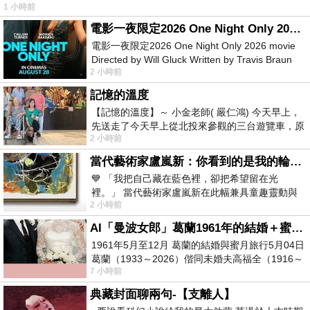
1 小時前
電影一夜限定2026 One Night Only 2026 movie
電影一夜限定2026 One Night Only 2026 movie
Directed by Will Gluck Written by Travis Braun
2 小時前
Starring Monica Barbaro
記憶的溫度
【記憶的溫度】～ 小金老師( 嚴仁鴻) 今天早上，
先送走了今天早上從北投來參觀的三台遊覽車，原
2 小時前
以為展場已經差不多要安靜下來，卻發
當代藝術家盧嵐新：你看到的是我的輪廓，還是你的故事？——藏在藍色裡的希望與光
💙 「我把自己藏在藍色裡，卻把希望留在光
裡。」 當代藝術家盧嵐新在此幅兼具童趣靈動與
2 小時前
抽象韻味的新作中，用湛藍的羽翼般色塊包覆著
AI「曼波女郎」葛蘭1961年的結婚＋蜜月旅行 #戀上老電影 #葛蘭 #粟子
1961年5月至12月 葛蘭的結婚與蜜月旅行5月04日
葛蘭（1933～2026）偕同未婚夫高福全（1916～
7 小時前
2004）乘郵輪赴倫敦6月15日於英國倫敦St.S
典藏封面聊兩句-【支離人】