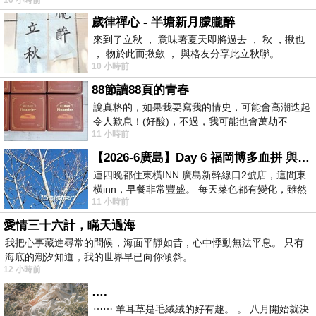
歲律禪心 - 半塘新月朦朧醉
來到了立秋 ， 意味著夏天即將過去 ， 秋 ，揪也
， 物於此而揪歛 ， 與格友分享此立秋聯。
10 小時前
88節讀88頁的青春
說真格的，如果我要寫我的情史，可能會高潮迭起
令人歎息！(好酸)，不過，我可能也會萬劫不
11 小時前
復...，每天跪鍵盤還是被判了花心的罪
【2026-6廣島】Day 6 福岡博多血拼 與機場接送少年司機深夜對談
連四晚都住東橫INN 廣島新幹線口2號店，這間東
橫inn，早餐非常豐盛。 每天菜色都有變化，雖然
11 小時前
看到工作人員拿出料理包加熱，但
愛情三十六計，瞞天過海
我把心事藏進尋常的問候，海面平靜如昔，心中悸動無法平息。 只有
海底的潮汐知道，我的世界早已向你傾斜。
12 小時前
….
⋯⋯ 羊耳草是毛絨絨的好有趣。 。 八月開始就決