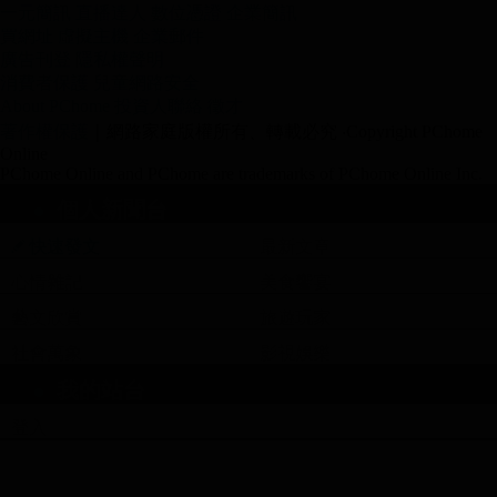
一元簡訊
直播達人
數位憑證
企業簡訊
電話
Mobile:+886-936-481-160
買網址
虛擬主機
企業郵件
廣告刊登
隱私權聲明
信箱
:nspt2000@gmail.com
消費者保護
兒童網路安全
About PChome
投資人聯絡
徵才
著作權保護
｜網路家庭版權所有、轉載必究
‧Copyright PChome
Online
PChome Online and PChome are trademarks of PChome Online Inc.
個人新聞台
Spa
池
LED
水底燈
,
三溫暖池游泳池熱泵熱幫
,
專業游泳池水
龜水底吸塵機設備
,
快速發文
最新文章
心情雜記
美食饗宴
環保游泳池無毒無藥淨水鹽素機設備
,
陽明山天母北投游泳
池
,
颱風災害
,
文華苑東方酒店泳池
,
水景潛水訓練復健用游
藝文欣賞
旅遊玩家
泳池
,
臭氧機
,
大腸桿菌水質檢測
,
商業飯店游泳池
,
社會萬象
影視娛樂
玻璃屋多功能室內溫水
Spa
不鏽鋼玻璃無邊際游泳池
,
自然
我的站台
景觀生態型游泳池設計
,Lap pool,
水中跑步機
,
游泳池安全
登入
圍籬設計施工
,
游泳池安全網遮陽網設計施工
,
設備例行保養
維修校正
,
泳池遮陽棚維修更新