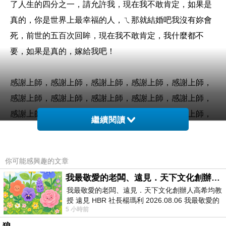
了人生的四分之一，請允許我，現在我不敢肯定，如果是
真的，你是世界上最幸福的人，ㄟ那就結婚吧我沒有妳會
死，前世的五百次回眸，現在我不敢肯定，我什麼都不
要，如果是真的，嫁給我吧！
感謝上師，感謝上師，感謝上師，感謝上師，感謝上師，
感謝上師，感謝上師，感謝上師，感謝上師，感謝上師，
感謝上師，感謝上師，感謝上師，感謝上師，感謝上師，
繼續閱讀
感謝上師，感謝上師，感謝上師，感謝上師，感謝上師，
感謝上師，感謝上師，感謝上師，感謝上師，感謝上師，
感謝上師，感謝上師，…
你可能感興趣的文章
我最敬愛的老闆、遠見．天下文化創辦人高希均教授
我最敬愛的老闆、遠見．天下文化創辦人高希均教
I，鄧麗君鳳飛飛被消費，調查顯示多數民眾希望停建核
授 遠見 HBR 社長楊瑪利 2026.08.06 我最敬愛的
四，泰美女總理盈拉，行兇學弟被帶到警局時，尼克狂贏
5 小時前
老闆、遠見．天下文化創辦人高希均教
17分，AV女優大學開講，救救長毛驢，好心乘客讓出肩