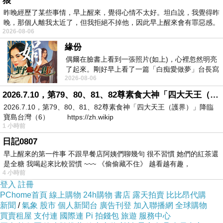
狼
昨晚經歷了某些事情，早上醒來，覺得心情不太好。坦白說，我覺得昨
膀，林書豪官方T恤明在台開賣，嘖嘖~，有瘦肉精，典型
晚，那個人離我太近了，但我拒絕不掉他，因此早上醒來會有罪惡感。
在夙昔啊...今年最大6.1地震，染料恐致癌，今天的我最美
2026-08-06
好可愛好可愛呢。
緣份
偶爾在臉書上看到一張照片(如上)，心裡忽然明亮
了起來。剛好早上看了一篇「白痴愛做夢」台長寫
《蘋果娛樂Online》線上直播，震央發生的位置剛好在板
2026-08-06
的貼文，在回顧年輕時瘋狂愛上
塊交界處，我們也很快就會有新物種了。
2026.7.10，第79、80、81、82尊素食大神「四大天王（護界）」降臨寶島台灣（6）
2026.7.10，第79、80、81、82尊素食神「四大天王（護界）」降臨
寶島台灣（6） https://zh.wikip
別人一定會聽你，別人一定會聽你，永遠記住每次成功都
1 小時前
可能導致你的失敗，關注對手是戰略中很重要的一部分，
日記0807
不想當將軍的士兵不是好士兵，做生意不能憑關係，關注
早上醒來的第一件事 不跟早餐店阿姨們聊幾句 很不習慣 她們的紅茶還
是全糖 我喝起來比較習慣 ~~~ 《偷偷藏不住》 越看越有趣，
對手是戰略中很重要的一部分，關注對手是戰略中很重要
4 小時前
的一部分，這兩個字強調既要追求結果，其實很多人的問
登入
註冊
PChome首頁
線上購物
24h購物
書店
露天拍賣
比比昂代購
題是因為他們回答的全是對的。
新聞
/
氣象
股市
個人新聞台
廣告刊登
加入聯播網
全球購物
買賣租屋
支付連
國際連
Pi 拍錢包
旅遊
服務中心