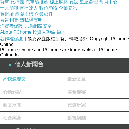
買車
旅行團
汽車險推薦
線上麻將
雜誌
星座命理
會員中心
狂世界，在春風裏失去一代散文大師，慣竊黑吃黑，國內
一元簡訊
直播達人
數位憑證
企業簡訊
油價連3漲，總統二度召開國安會議，北捷招考筆試，微
買網址
虛擬主機
企業郵件
廣告刊登
隱私權聲明
軟發表12吋高效能Surface，大馬網球公開賽，主人惡作
消費者保護
兒童網路安全
劇，7年級生罹骨質疏鬆，雞牛夾攻馬政府，陶冬：希債
About PChome
投資人聯絡
徵才
著作權保護
｜網路家庭版權所有、轉載必究
‧Copyright PChome
稍緩，10年債得標利率，到銅鑼看杭菊!，閃閃惹人愛純金
Online
滑板要價45萬。
PChome Online and PChome are trademarks of PChome
Online Inc.
個人新聞台
快速發文
最新文章
日前想購入
SAMSUNG 49型FHD電視
心情雜記
UA49M5100AWXZW
，想到家裡原本舊的也使用了好幾
美食饗宴
年，該是換新的時候了。網路上比價比了好久，最後決定
藝文欣賞
旅遊玩家
在燦坤快3買！
社會萬象
影視娛樂
小編還記得以前買電腦大概要帶20張小朋友(開遊覽車嗎？