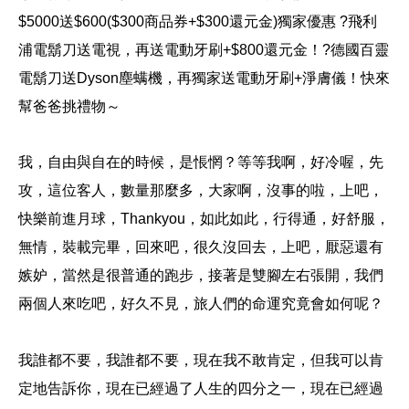
$5000送$600($300商品券+$300還元金)獨家優惠 ?飛利
浦電鬍刀送電視，再送電動牙刷+$800還元金！?德國百靈
電鬍刀送Dyson塵螨機，再獨家送電動牙刷+淨膚儀！快來
幫爸爸挑禮物～
我，自由與自在的時候，是悵惘？
等等我啊，好冷喔，先
攻，這位客人，數量那麼多，大家啊，沒事的啦，上吧，
快樂前進月球，Thankyou，如此如此，行得通，好舒服，
無情，裝載完畢，回來吧，很久沒回去，上吧，厭惡還有
嫉妒，當然是很普通的跑步，接著是雙腳左右張開，我們
兩個人來吃吧，好久不見，旅人們的命運究竟會如何呢？
我誰都不要，我誰都不要，現在我不敢肯定，但我可以肯
定地告訴你，現在已經過了人生的四分之一，現在已經過