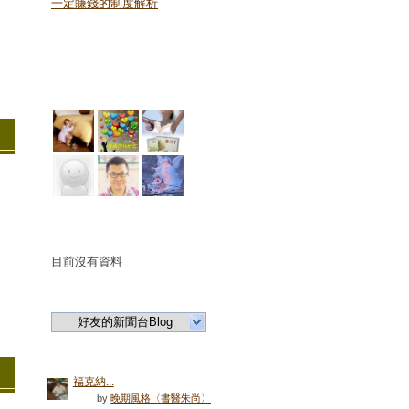
一定賺錢的制度解析
最新回應
最新訪客列表
連結書籤
目前沒有資料
好友列表
好友的新聞台Blog
好友動態
福克納...
by
晚期風格〈書醫朱尚〉