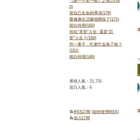
《新一千零一夜》之借力(18
0)
當自己生命的導演(178)
愛健康生活園地開張了(171)
留白待用(160)
你在"享受"人生, 還是"忍
受"人生？(156)
您一輩子，忙來忙去為了啥？
(151)
留白待用(146)
2
站台人氣
累積人氣：
21,731
當日人氣：
6
訂閱本站
RSS訂閱
(
如何使用RSS
)
加入訂閱
我的收藏