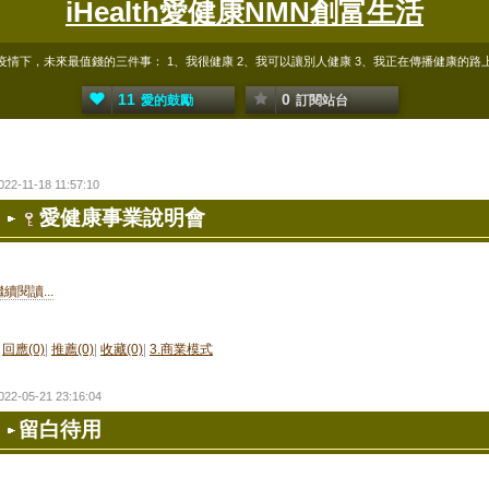
iHealth愛健康NMN創富生活
疫情下，未來最值錢的三件事： 1、我很健康 2、我可以讓別人健康 3、我正在傳播健康的路
11
0
愛的鼓勵
訂閱站台
022-11-18 11:57:10
愛健康事業說明會
繼續閱讀...
回應(0)
|
推薦(0)
|
收藏(0)
|
3.商業模式
022-05-21 23:16:04
留白待用