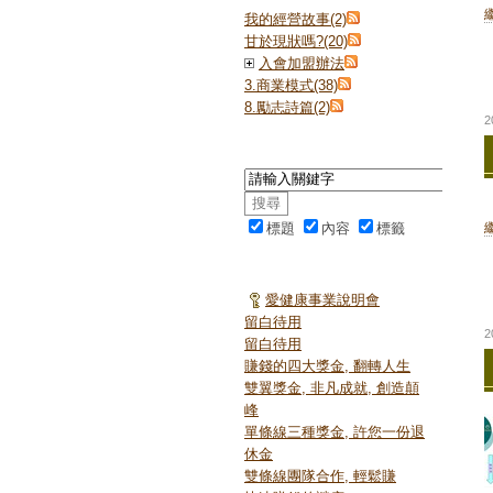
我的經營故事(2)
甘於現狀嗎?(20)
入會加盟辦法
3.商業模式(38)
8.勵志詩篇(2)
2
站內搜尋
標題
內容
標籤
最新文章
愛健康事業說明會
留白待用
2
留白待用
賺錢的四大獎金, 翻轉人生
雙翼獎金, 非凡成就, 創造顛
峰
單條線三種獎金, 許您一份退
休金
雙條線團隊合作, 輕鬆賺