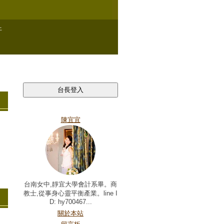
上
自我介紹
陳宜宜
台南女中,靜宜大學會計系畢。商
教士,從事身心靈平衡產業。line I
D: hy700467...
關於本站