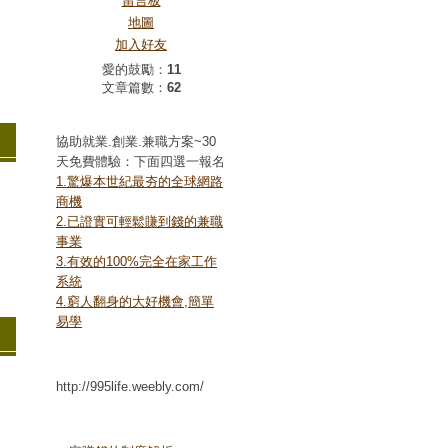
留言板
地圖
加入好友
愛的鼓勵：
11
文章篇數：
62
免費体驗報名
協助就業.創業.兼職方案~30
天免費體驗：下面四選一報名
1.驚爆本世紀最夯的全球網路
商機
2.已證實可輕鬆賺到錢的兼職
事業
3.有效的100%完全在家工作
系統
4.窮人翻身的大好機會,簡單
易學
我的網站
http://995life.weebly.com/
本台最新標籤