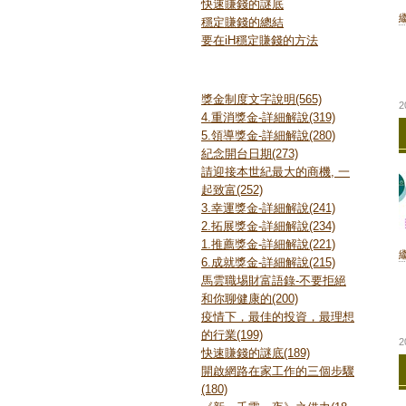
快速賺錢的謎底
穩定賺錢的總結
要在iH穩定賺錢的方法
熱門文章
獎金制度文字說明(565)
2
4.重消獎金-詳細解說(319)
5.領導獎金-詳細解說(280)
紀念開台日期(273)
請迎接本世紀最大的商機, 一
起致富(252)
3.幸運獎金-詳細解說(241)
2.拓展獎金-詳細解說(234)
1.推薦獎金-詳細解說(221)
6.成就獎金-詳細解說(215)
馬雲職埸財富語錄-不要拒絕
和你聊健康的(200)
疫情下，最佳的投資，最理想
的行業(199)
2
快速賺錢的謎底(189)
開啟網路在家工作的三個步驟
(180)