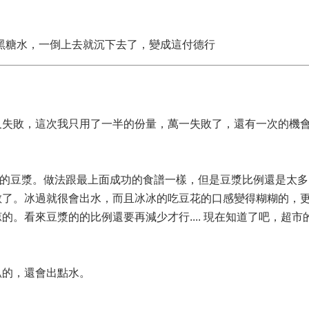
那是黑糖水，一倒上去就沉下去了，變成這付德行
又失敗，這次我只用了一半的份量，萬一失敗了，還有一次的機
，1200cc 的豆漿。做法跟最上面成功的食譜一樣，但是豆漿比例還是
散了。冰過就很會出水，而且冰冰的吃豆花的口感變得糊糊的，
。看來豆漿的的比例還要再減少才行.... 現在知道了吧，超市
趴的，還會出點水。