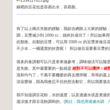
鍋裡的豆花也是容易出水，容易裂。
有了以上兩次失敗的經驗，我綜合網路上大家的經驗，還有
調，豆漿減少到 1000 cc，就終於成功了！所以如果用整包的
此類推。自製的豆漿，可以用 3300 cc 的豆漿來做
不少水，一桶還賣的好貴呢！
所以做豆花要看豆漿的
很多的食譜都可以只是拿來做參考，調味做法可以隨
是失敗。其中最重要的一點就是
絕對不可以攪拌！絕
混和均勻了，千萬不要機婆的再去攪拌喔，乖乖的蓋
須這麼做，因為我會忍不住的想去動它，所以我要逃
我不知道調豆花粉，水的溫度，以及過濾水或是煮過
溫涼後才跟豆花粉調和的
。(附註：我也用過濾水調，