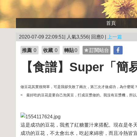
首頁
2020-07-09 22:09:51| 人氣3,556| 回應0 |
上一篇
推薦
0
收藏
0
轉貼
0
訂閱站台
【食譜】Super「
做豆花其實很簡單，可是我卻失敗了兩次，第三次才做成功，為什麼呢？
< 最好吃的豆花是要自己泡黃豆，打成豆漿做的。我沒有豆漿機，所
這是成功的豆花，我煮了紅糖薑汁來搭配。現在是冬
成功的豆花，不太會出水，吃起來綿密，而且冷熱皆