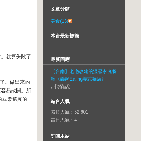
文章分類
美食(13)
本台最新標籤
會。就算失敗了
最新回應
【台南】老宅改建的溫馨家庭餐
廳《義起Eating義式麵店》
太多了。做出來的
, (悄悄話)
更容易散開。所
的豆漿還真的
站台人氣
累積人氣：
52,801
當日人氣：
4
訂閱本站