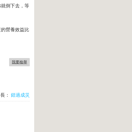
沸就倒下去，等
漿的營養效益比
我要檢舉
台長：
錯過成災