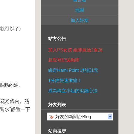
地圖
加入好友
倍就可以了)
站方公告
加入PS女孩 組隊瘋搶2百萬
超取登記送咖啡
綁定Hami Point 1點抵1元
1分鐘快速揪痛！
一點點的油。
成為獨立小姐的滾錢心法
豆花粉鍋內。熱
好友列表
粉調水"靜置一下
好友的新聞台Blog
站內搜尋