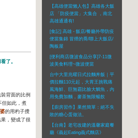
【高雄便當懶人包】高雄各大飯
店 「防疫便當」大集合 ，南北
高雄通通有!
[食記] 高雄 - 飯店/餐廳外帶防疫
便當集錦 冒煙的喬/聯上大飯店/
陶板屋
[便利商店微波食品分享]7-11微
用看了。
波美食料理~微波便當
台中大里兆曜日式拉麵丼飯｜平
價拉麵110元起，大胃王挑戰痛
風海鮮、巨無霸比臉大鯛魚，內
包裝背面的比例
用免費加麵，麥茶無限暢飲
！不但如此，煮
【廚房習作】果然簡單：絕不失
婆
的用杓子攪
敗的糖心蛋做法。
結果，變成了很
【台南】老宅改建的溫馨家庭餐
廳《義起Eating義式麵店》