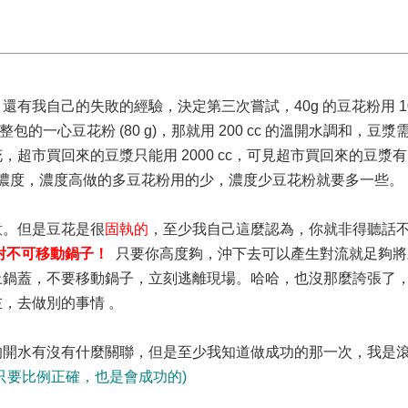
我自己的失敗的經驗，決定第三次嘗試，40g 的豆花粉用 100
一心豆花粉 (80 g)，那就用 200 cc 的溫開水調和，豆漿需要 
豆花，超市買回來的豆漿只能用 2000 cc，可見超市買回來的豆漿
濃度，濃度高做的多豆花粉用的少，濃度少豆花粉就要多一些。
意。但是豆花是很
固執的
，至少我自己這麼認為，你就非得聽話
對不可移動鍋子！
只要你高度夠，沖下去可以產生對流就足夠將
上鍋蓋，不要移動鍋子，立刻逃離現場
。哈哈，也沒那麼誇張了
左，去做別的事情
。
的開水有沒有什麼關聯，但是至少我知道做成功的那一次，我是
只要比例正確，也是會成功的)