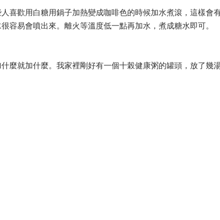
些人喜歡用白糖用鍋子加熱變成咖啡色的時候加水煮滾，這樣會
水很容易會噴出來。離火等溫度低一點再加水，煮成糖水即可。
加什麼就加什麼。我家裡剛好有一個十榖健康粥的罐頭，放了幾