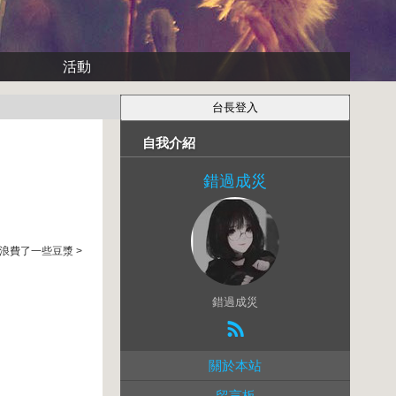
活動
自我介紹
錯過成災
費了一些豆漿 >
錯過成災
關於本站
留言板