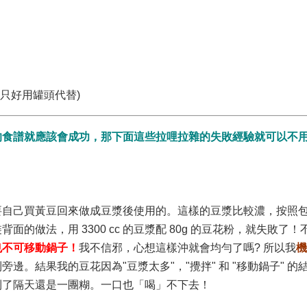
，只好用罐頭代替
)
的食譜就應該會成功，那下面這些拉哩拉雜的失敗經驗就可以不
要自己買黃豆回來做成豆漿後使用的。這樣的豆漿比較濃，按照
面的做法，用 3300 cc 的豆漿配 80g 的豆花粉，就失敗了
也不可移動鍋子！
我不信邪，心想這樣沖就會均勻了嗎? 所以我
機
。結果我的豆花因為"豆漿太多"，"攪拌" 和 "移動鍋子" 的
到了隔天還是一團糊。一口也「喝」不下去！