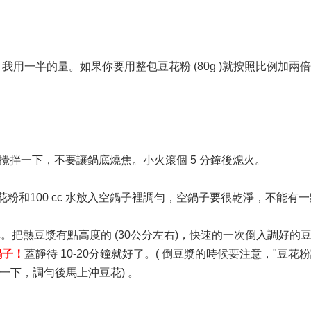
克，我用一半的量。如果你要用整包豆花粉 (80g )就按照比例加兩
滾，偶爾攪拌一下，不要讓鍋底燒焦。小火滾個 5 分鐘後熄火。
心豆花粉和100 cc 水放入空鍋子裡調勻，空鍋子要很乾淨，不能有
撈掉。把熱豆漿有點高度的 (30公分左右)，快速的一次倒入調好的
鍋子！
蓋靜待 10-20分鐘就好了。( 倒豆漿的時候要注意，"豆花
一下，調勻後馬上沖豆花) 。