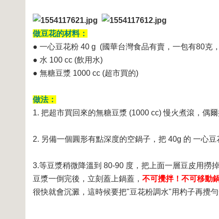
做豆花的材料：
● 一心豆花粉 40 g (國華台灣食品有賣，一包有80
● 水 100 cc (飲用水)
● 無糖豆漿 1000 cc (超市買的)
做法：
1. 把超市買回來的無糖豆漿 (1000 cc) 慢火煮
2. 另備一個圓形有點深度的空鍋子，把 40g 的 一
3.等豆漿稍微降溫到 80-90 度，把上面一層豆皮用
豆漿一倒完後，立刻蓋上鍋蓋，
不可攪拌！
不可移動
很快就會沉澱，這時候要把"豆花粉調水"用杓子再攪勻