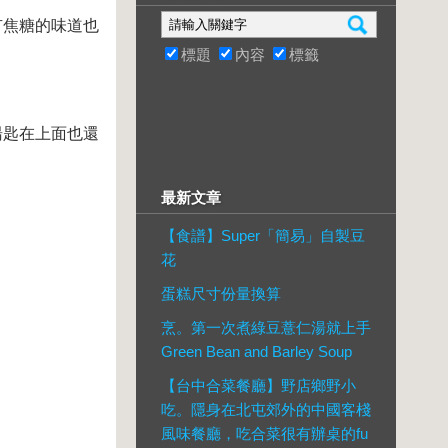
有焦糖的味道也
標題
內容
標籤
湯匙在上面也還
最新文章
【食譜】Super「簡易」自製豆
花
蛋糕尺寸份量換算
烹。第一次煮綠豆薏仁湯就上手
Green Bean and Barley Soup
【台中合菜餐廳】野店鄉野小
吃。隱身在北屯郊外的中國客棧
風味餐廳，吃合菜很有辦桌的fu