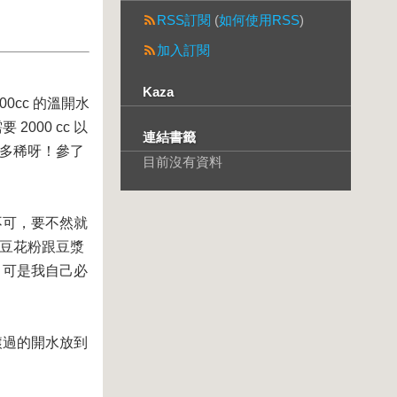
RSS訂閱
(
如何使用RSS
)
加入訂閱
Kaza
cc 的溫開水
2000 cc 以
連結書籤
有多稀呀！參了
目前沒有資料
不可，要不然就
豆花粉跟豆漿
，可是我自己必
滾過的開水放到