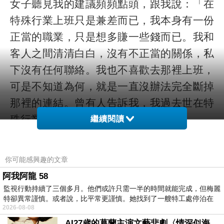
女子聽見我的建議頻頻點頭，跟我說：「在
特殊行業上班只是兼差而已，我本身有一份
正當的職業，只是想多賺一些錢而已。我和
客人之間清清白白，沒有不正當的關係，私
下沒有任何聯絡。我也不喜歡去那裡上班，
可是不知道為何，就是一直沒辦法完全斷掉
那裡的連結。曾有人告訴我，我過去世在特
殊行業待過，所以本世因果相循。」
繼續閱讀
你可能感興趣的文章
因為累世邪淫業力和在特殊行業工作的影響
阿我阿龍 58
甚大，故我建議她：「本世遇到牟尼精舍，
監視行動持續了三個多月。他們或許只需一半的時間就能完成，但梅麗
妳要好好把握修行的機緣，走回正道，把累
特卻異常謹慎。或者說，比平常更謹慎。她找到了一艘特工處停泊在
2026-08-08
世在特殊行業的業力和邪淫業力消除，這樣
AI27歲的葛蘭主演文藝悲劇〈情深似海〉 #戀上老電影 #葛蘭 #粟子