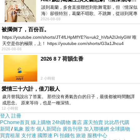
以後妳就清清白白，才會發展正常的男女關
談到葛蘭，多會直接聯想到歌舞電影，但〈情深似
係。我認識一個人跟妳遭遇雷同，對方擔心
海〉卻很特別，葛蘭不唱歌、不跳舞，從頭到尾專
2026-08-08
心演戲。拍攝期間，經常工作超過12個鐘
客人會因為喜歡她而造成家庭紛爭，使他人
被擱倒了，百份百。
家庭破碎；也擔心自己賣酒會害別人喝酒誤
https://youtube.com/shorts/JT4fLHpMfYE?is=uk2_hVbA2IJnlyGW 唯
天空是你的極限，上！ https://youtube.com/shorts/G3a1Jhcu4
事，若是嚴重到發生事故，她會很愧疚。如
2026-08-08
果妳擔心，不如別再去這種地方兼差，因為
2026 8 7 荷韻生香
那是很複雜的地方。即使妳本身清清白白，
但是聲色場所問題很多。找個正當的職業，
2 小時前
好好工作，錢少一點沒關係，至少心安理
愛情三十六計，借刀殺人
得，賺的錢是正當的錢，心裡也會比較踏
歲月替我說出了答案。 那些沒有勇氣告白的日子，最後都被時間翻譯
成思念。 原來等待，也是一種深情。
實。」
12 小時前
登入
註冊
PChome首頁
線上購物
24h購物
書店
露天拍賣
比比昂代購
新聞
/
氣象
股市
個人新聞台
廣告刊登
加入聯播網
全球購物
女子說：「我長期有捐款布施的習慣，喜歡
買賣租屋
支付連
國際連
Pi 拍錢包
旅遊
服務中心