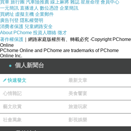
買車
旅行團
汽車險推薦
線上麻將
雜誌
星座命理
會員中心
回饋社會，也想捐款幫忙流浪動物，我認識
一元簡訊
直播達人
數位憑證
企業簡訊
的友人也是。」
買網址
虛擬主機
企業郵件
廣告刊登
隱私權聲明
消費者保護
兒童網路安全
About PChome
投資人聯絡
徵才
著作權保護
我說：「妳本身是有善根的，但是，不正當
｜網路家庭版權所有、轉載必究
‧Copyright PChome
Online
的職業還是不碰為妙，避免產生更多的業
PChome Online and PChome are trademarks of PChome
Online Inc.
力。如果妳日後真的離開特殊行業，好好修
個人新聞台
行、改邪歸正，我相信妳的故事可以警惕許
多人，甚至可以把妳自身漂白的過程分享給
快速發文
最新文章
友人，讓她們有善知識、有因果觀念，之後
心情雜記
美食饗宴
就會逐漸培養善根，走回正道了。」
藝文欣賞
旅遊玩家
社會萬象
影視娛樂
(
分享完畢
)