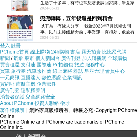
生活了十多年，有時也常想著要調回家鄉，畢竟家
2024-05-31
人...
兜兜轉轉，五年後還是回到精舍
以下為一有緣人分享： 我從2023年7月找精舍問
事。以前未接觸精舍前，事業運一直很差，處處有
2024-05-31
小...
登入
註冊
PChome首頁
線上購物
24h購物
書店
露天拍賣
比比昂代購
新聞
/
氣象
股市
個人新聞台
廣告刊登
加入聯播網
全球購物
買賣租屋
支付連
國際連
Pi 拍錢包
旅遊
服務中心
買車
旅行團
汽車險推薦
線上麻將
雜誌
星座命理
會員中心
一元簡訊
直播達人
數位憑證
企業簡訊
買網址
虛擬主機
企業郵件
廣告刊登
隱私權聲明
消費者保護
兒童網路安全
About PChome
投資人聯絡
徵才
著作權保護
｜網路家庭版權所有、轉載必究
‧Copyright PChome
Online
PChome Online and PChome are trademarks of PChome
Online Inc.