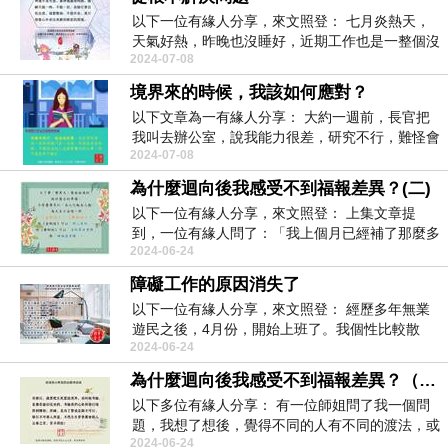
以下一位有緣人分享，來文照登： 七月炎熱天，
天氣好熱，昨晚也沒睡好，近期工作也是一整個沒
2024-07-08
勁，不...
境界來的時候，我該如何應對？
以下文章為一有緣人分享： 大約一週前，長官把
我叫去辦公室，說我能力很差，研究不行，難怪會
2024-07-08
來...
為什麼迴向後我感受不到福報差異？(二)
以下一位有緣人分享，來文照登： 上集文章提
到，一位有緣人問了：「我上個月已經補了那麼多
2024-06-24
的福...
障礙工作的原因消失了
以下一位有緣人分享，來文照登： 經歷多年無業
遊民之後，4月份，開始上班了。我個性比較散
2024-06-24
漫，...
為什麼迴向後我感受不到福報差異？（一）
以下多位有緣人分享： 有一位師姐問了我一個問
題，我想了想後，覺得不同的人有不同的渡法，或
2024-06-24
許我的...