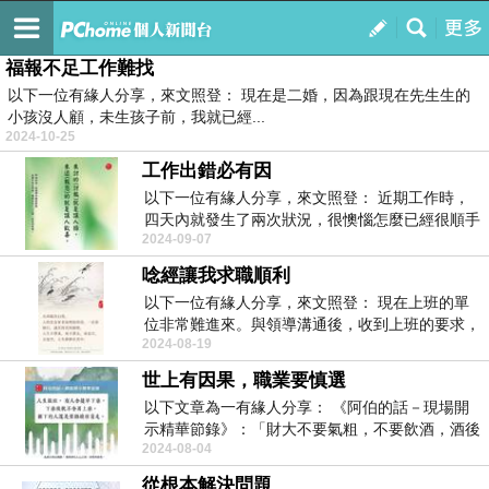
佛法普傳
訂閱
我的
福報不足工作難找
以下一位有緣人分享，來文照登： 現在是二婚，因為跟現在先生生的
小孩沒人顧，未生孩子前，我就已經...
2024-10-25
工作出錯必有因
以下一位有緣人分享，來文照登： 近期工作時，
四天內就發生了兩次狀況，很懊惱怎麼已經很順手
2024-09-07
的事務...
唸經讓我求職順利
以下一位有緣人分享，來文照登： 現在上班的單
位非常難進來。與領導溝通後，收到上班的要求，
2024-08-19
當下很...
世上有因果，職業要慎選
以下文章為一有緣人分享： 《阿伯的話－現場開
示精華節錄》：「財大不要氣粗，不要飲酒，酒後
2024-08-04
易亂性...
從根本解決問題