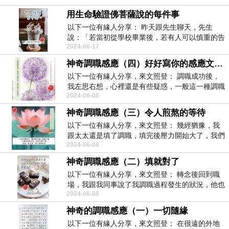
用生命驗證佛菩薩說的每件事
以下一位有緣人分享： 昨天跟先生聊天，先生
說：「若當初從學校畢業後，若有人可以慎重的告
2024-06-17
訴他工作...
神奇調職感應（四）好好寫你的感應文故事
以下一位有緣人分享，來文照登： 調職成功後，
我左思右想，心裡還是有些疑惑，一般這一種調職
2024-06-08
都需要...
神奇調職感應（三）令人煎熬的等待
以下一位有緣人分享，來文照登： 幾經猶豫，我
跟太太還是填了調職，填完後壓力開始大了，我們
2024-06-08
擔心分...
神奇調職感應（二）填就對了
以下一位有緣人分享，來文照登： 轉念後回到職
場，我跟我同事說了我調職過程發生的狀況，他也
2024-06-08
很驚訝...
神奇的調職感應（一）一切隨緣
以下一位有緣人分享，來文照登： 在很遠的外地