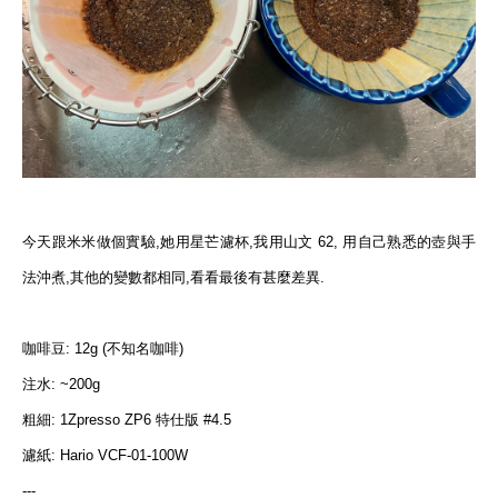
今天跟米米做個實驗,她用星芒濾杯,我用山文 62, 用自己熟悉的壺與手
法沖煮,其他的變數都相同,看看最後有甚麼差異.
咖啡豆: 12g (不知名咖啡)
注水: ~200g
粗細: 1Zpresso ZP6 特仕版 #4.5
濾紙: Hario VCF-01-100W
---