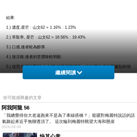
結果:
1.) 濃度,星芒 : 山文62 = 1.16% : 1.23%
2.) 萃取率, 星芒 : 山文62 = 18.56% : 19.43%
3.) 口感,後者較為醇厚.
4.) 放涼後,後者的苦澀味較明顯.
5.) 從照片可以看到,山文62 的濾紙有將近一半的部分處於不服貼的狀
繼續閱讀
況.(
底部多折一點,反而弄巧成拙
)
6.) 承上,不禁要思考,濾紙/濾杯的影響效果到底有多大,要怎麼去驗證呢?
7.) 推測兩者濃度的差異,可能是由於
水溫
和
斷水次數
不同所造成的影響.
你可能感興趣的文章
阿我阿龍 56
「我總覺得你大老遠跑來不是為了牽線搭橋？」龍疆對梅麗特說話的語
氣聽起來近乎無聊透頂了。 這次輪到梅麗特眺望大海和懸崖
2026-08-06
快其心意