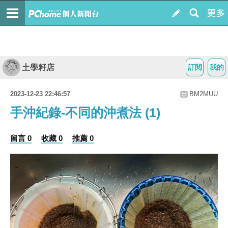
土學籽店
訂閱
我的
2023-12-23 22:46:57
BM2MUU
手沖紀錄-不同的沖煮法 (1)
留言 0
收藏 0
推薦 0