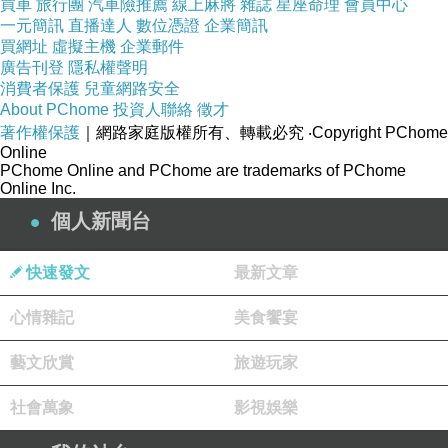
買車
旅行團
汽車險推薦
線上麻將
雜誌
星座命理
會員中心
一元簡訊
直播達人
數位憑證
企業簡訊
買網址
虛擬主機
企業郵件
廣告刊登
隱私權聲明
消費者保護
兒童網路安全
About PChome
投資人聯絡
徵才
著作權保護
｜網路家庭版權所有、轉載必究
‧Copyright PChome
Online
PChome Online and PChome are trademarks of PChome
Online Inc.
個人新聞台
快速發文
最新文章
心情雜記
美食饗宴
藝文欣賞
旅遊玩家
社會萬象
影視娛樂