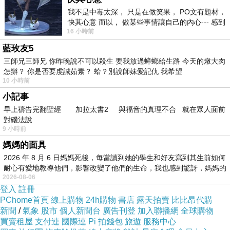
我不是中毒太深， 只是在做笑果， PO文有題材，
快其心意 而以， 做某些事情讓自己的內心--- 感到
16 小時前
愉快。
藍玫友5
三師兄三師兄 你昨晚說不可以殺生 要我放過蟑螂給生路 今天的燉大肉
怎辦？ 你是否要虔誠茹素？ 蛤？別說師妹愛記仇 我希望
10 小時前
小記事
早上禱告完翻聖經 加拉太書2 與福音的真理不合 就在眾人面前
對磯法說
9 小時前
媽媽的面具
2026 年 8 月 6 日媽媽死後，每當讀到她的學生和好友寫到其生前如何
耐心有愛地教導他們，影響改變了他們的生命，我也感到驚訝，媽媽的
2026-08-06
登入
註冊
PChome首頁
線上購物
24h購物
書店
露天拍賣
比比昂代購
新聞
/
氣象
股市
個人新聞台
廣告刊登
加入聯播網
全球購物
買賣租屋
支付連
國際連
Pi 拍錢包
旅遊
服務中心