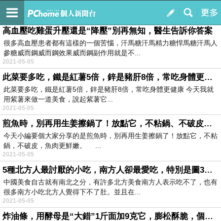
houcai1989
訂閱
我的
高血壓吃雞蛋升壓還是“降壓”別再無知，醫生告訴你答案
很多高血壓患者都有這樣的一個苦惱，汗馬糖汗馬精力糖悍馬糖汗馬人
參糖威而鋼威而鋼效果威而鋼副作用就是不...
2021-05-05
此菜要多吃，鐵是紅薯5倍，鋅是豬肝8倍，常吃身體更健康
此菜要多吃，鐵是紅薯5倍，鋅是豬肝8倍，常吃身體更健康 今天我就
用紫薯來做一道美食，說起紫薯它...
2021-05-05
煎魚時，別再用生姜擦鍋了！放點它，不粘鍋、不破皮，魚肉更鮮嫩
今天小編要個大家分享的是煎魚時，別再用生姜擦鍋了！放點它，不粘
鍋，不破皮，魚肉更鮮嫩。 ...
2021-05-05
5種北方人最討厭的小吃，南方人卻最愛吃，特別是圖3，你吃過幾種
中國美食自古就有南北之分，有許多北方美食南方人表示吃不了，也有
很多南方小吃北方人覺得下不了肚。並且在...
2021-05-05
炸油條，用酵母是“大錯”1斤面加9克它，膨松酥脆，個個空心