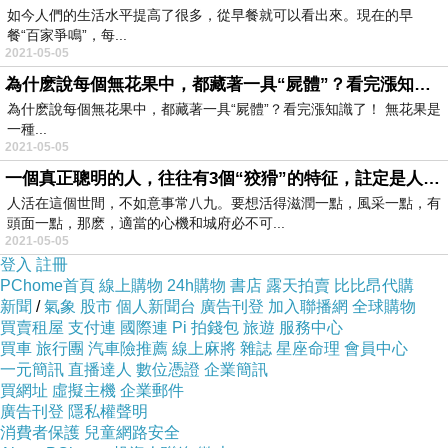
如今人們的生活水平提高了很多，從早餐就可以看出來。現在的早
餐“百家爭鳴”，每...
2021-05-05
為什麽說每個無花果中，都藏著一具“屍體”？看完漲知識了！
為什麽說每個無花果中，都藏著一具“屍體”？看完漲知識了！ 無花果是
一種...
2021-05-05
一個真正聰明的人，往往有3個“狡猾”的特征，註定是人上人
人活在這個世間，不如意事常八九。要想活得滋潤一點，風采一點，有
頭面一點，那麽，適當的心機和城府必不可...
2021-05-05
登入
註冊
PChome首頁
線上購物
24h購物
書店
露天拍賣
比比昂代購
新聞
/
氣象
股市
個人新聞台
廣告刊登
加入聯播網
全球購物
買賣租屋
支付連
國際連
Pi 拍錢包
旅遊
服務中心
買車
旅行團
汽車險推薦
線上麻將
雜誌
星座命理
會員中心
一元簡訊
直播達人
數位憑證
企業簡訊
買網址
虛擬主機
企業郵件
廣告刊登
隱私權聲明
消費者保護
兒童網路安全