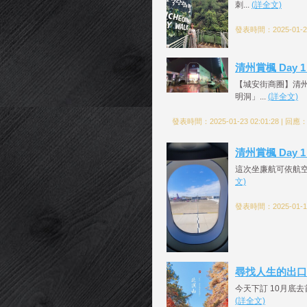
刺...
(詳全文)
發表時間：2025-01-24
清州賞楓 Day 1
【城安街商圈】清州
明洞」...
(詳全文)
發表時間：2025-01-23 02:01:28 | 回應
清州賞楓 Day 
這次坐廉航可依航空沒
文)
發表時間：2025-01-11
尋找人生的出口 Fl
今天下訂 10月底去
(詳全文)