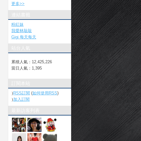
更多
>>
連結書籤
粉紅妹
我愛林敲敲
Gigi 每天每天
站台人氣
累積人氣：
12,425,226
當日人氣：
1,395
訂閱本站
RSS訂閱
(
如何使用RSS
)
加入訂閱
最新訪客列表