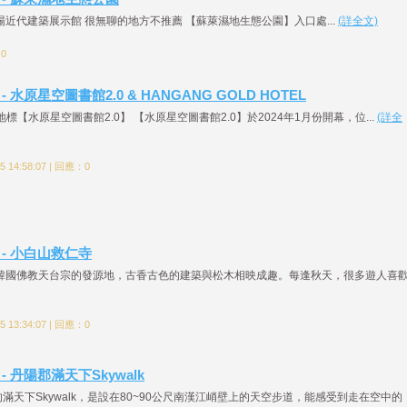
場近代建築展示館 很無聊的地方不推薦 【蘇萊濕地生態公園】入口處...
(詳全文)
：0
 - 水原星空圖書館2.0 & HANGANG GOLD HOTEL
地標【水原星空圖書館2.0】 【水原星空圖書館2.0】於2024年1月份開幕，位...
(詳全
 14:58:07 | 回應：0
2 - 小白山救仁寺
 韓國佛教天台宗的發源地，古香古色的建築與松木相映成趣。每逢秋天，很多遊人喜
 13:34:07 | 回應：0
 - 丹陽郡滿天下Skywalk
滿天下Skywalk，是設在80~90公尺南漢江峭壁上的天空步道，能感受到走在空中的