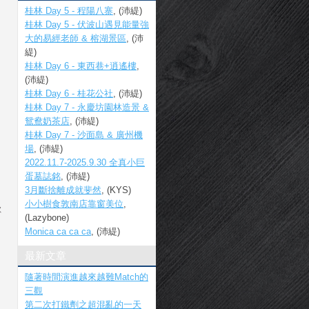
桂林 Day 5 - 程陽八寨
, (沛緹)
桂林 Day 5 - 伏波山遇見能量強
大的易經老師 & 榕湖景區
, (沛
緹)
桂林 Day 6 - 東西巷+逍遙樓
,
(沛緹)
桂林 Day 6 - 桂花公社
, (沛緹)
桂林 Day 7 - 永慶坊園林造景 &
鴛鴦奶茶店
, (沛緹)
桂林 Day 7 - 沙面島 & 廣州機
場
, (沛緹)
2022.11.7-2025.9.30 全真小巨
蛋墓誌銘
, (沛緹)
3月斷捨離成就斐然
, (KYS)
小小樹食敦南店靠窗美位
,
歡
(Lazybone)
Monica ca ca ca
, (沛緹)
最新文章
隨著時間演進越來越難Match的
三觀
第二次打鐵劑之超混亂的一天