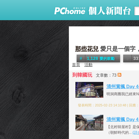
那些花兒
愛只是一個字，直
1,128
33
愛的鼓勵
首頁
活動
到韓國玩
文章數：73
清州賞楓 Day 4+
明洞商圈我已經來N遍
發表時間：2025-02-23 14:10:48 | 回應
清州賞楓 Day 
【北村韓屋村】是
（朝鮮時代的...
(詳