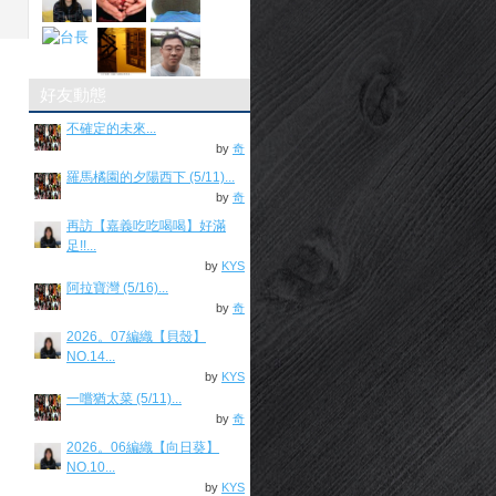
好友動態
不確定的未來...
by
奇
羅馬橘園的夕陽西下 (5/11)...
by
奇
再訪【嘉義吃吃喝喝】好滿
足!!...
by
KYS
阿拉寶灣 (5/16)...
by
奇
2026。07編織【貝殼】
NO.14...
by
KYS
一嚐猶太菜 (5/11)...
by
奇
2026。06編織【向日葵】
NO.10...
by
KYS