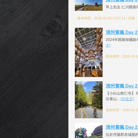
早上先去 仁川開港
發表時間：2025-02-04 13:57:11 | 回應
清州賞楓 Day 2
2024年開幕韓國新
文)
發表時間：2025-01-25
清州賞楓 Day 
【小白山救仁寺】
沿著山...
(詳全文)
發表時間：2025-01-25
清州賞楓 Day 2
位於丹陽郡赤城面的