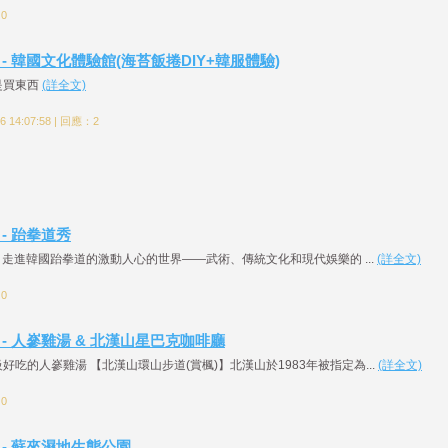
：0
4 - 韓國文化體驗館(海苔飯捲DIY+韓服體驗)
是買東西
(詳全文)
 14:07:58 | 回應：2
 - 跆拳道秀
秀】走進韓國跆拳道的激動人心的世界——武術、傳統文化和現代娛樂的 ...
(詳全文)
：0
3 - 人嵾雞湯 & 北漢山星巴克咖啡廳
吃的人嵾雞湯 【北漢山環山步道(賞楓)】北漢山於1983年被指定為...
(詳全文)
：0
3 - 蘇來濕地生態公園