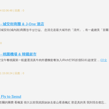
 02:06:48 | 回應：0
 - 城安街商圈 & J-One 酒店
城安街(城內路)商圈청주성안길。 忠清北道最大城市的「清州」，有一處媲美「首爾
：0
1 - 桃園機場 & 韓國超市
午餐桃園第一航廈選清真牛肉炸醬麵套餐加入iRich打95折僅$181超便宜 ...
(詳全
 15:00:24 | 回應：0
y to Seoul
首爾的團費 看楓葉 很久以前我就跟妹妹去釜山看過楓紅 那是真的美 我到現在都忘...