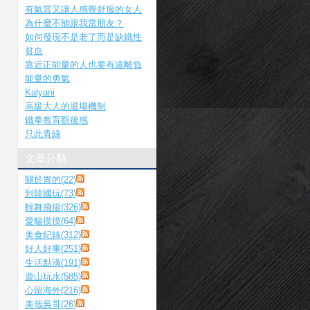
有氣質又讓人感覺舒服的女人
為什麼不能跟我當朋友？
如何發現不是老了而是缺鐵性
貧血
靠近正能量的人也要有遠離負
能量的勇氣
Kalyani
高級大人的退場機制
鐵拳教育觀後感
只此青綠
文章分類
關於胃的(22)
到韓國玩(73)
輕舞飛揚(326)
愛貓摸摸(64)
美食紀錄(312)
好人好事(251)
生活點滴(191)
遊山玩水(585)
心留海外(216)
美哉吳哥(26)