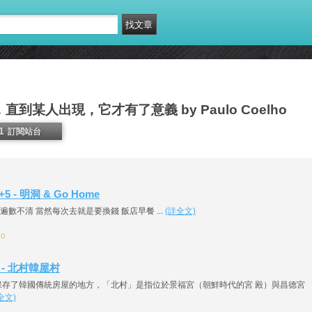
到某人出現，它才有了意義 by Paulo Coelho
1
訂閱站台
5 - 明洞 & Go Home
數不清 當然每次去就是要換錢 飯店早餐 ...
(詳全文)
：0
4 - 北村韓屋村
保存了韓國傳統房屋的地方，「北村」是指位於景福宮（朝鮮時代的宮 殿）與昌德宮
全文)