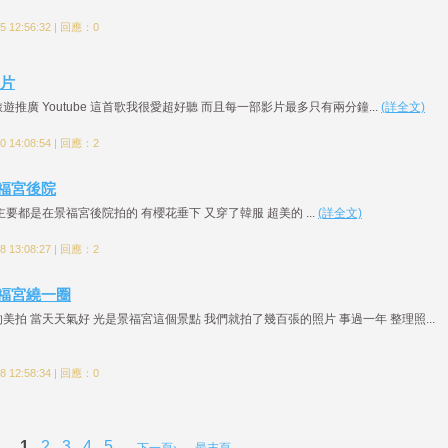
 12:56:32 | 回應：0
片
推廣 Youtube 這首歌我很愛超好聽 而且每一部影片最多只有兩分鐘...
(詳全文)
 14:08:54 | 回應：2
 景福宮後院
要都是在景福宮後院拍的 有櫻花垂下 又穿了韓服 超美的 ...
(詳全文)
 13:08:27 | 回應：2
 景福宮繞一圈
美拍 當天天氣好 光是景福宮這個景點 我們就拍了幾百張的照片 事過一年 整理照...
 12:58:34 | 回應：0
1
2
3
4
5