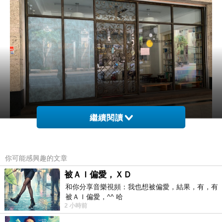
繼續閱讀
☆謝謝
2023
年底完成的防爆玻貼，遙想創作坊，心理
你可能感興趣的文章
安定，比甚麼都值得。
被ＡＩ偏愛，ＸＤ
和你分享音樂視頻：我也想被偏愛，結果，有，有
被ＡＩ偏愛，^^ 哈
2 小時前