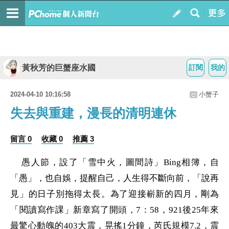
黃秋芳的巨蟹座水國
訂閱
我的
2024-04-10 10:16:58
小蟹子
失去與重建，漫長的清明連休
留言 0
收藏 0
推薦 3
愚人節，設了「雪中火，圖間詩」
Bing
相簿，自
「
愚
」
，也自娛，提醒自己，人生得不斷向前，「說再
見」的日子別拖得太長。為了迎接嶄新的四月，剛為
「閱讀寫作課」新章寫了開頭，
7
：
58
，
921
後
25
年來
最驚心動魄的
403
大震，晃搖
1
分鐘，芮氏規模
7.2
，震