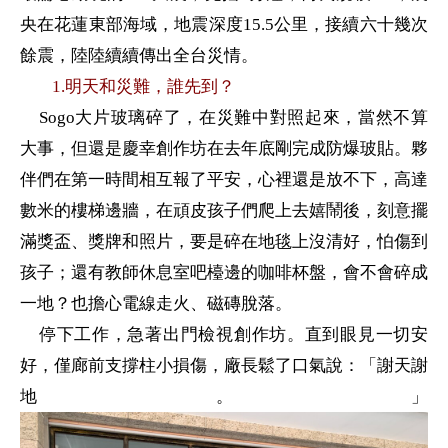
央在花蓮東部海域，地震深度
15.5
公里，接續六十幾次
餘震，陸陸續續傳出全台災情。
1.
明天和災難，誰先到？
Sogo
大片玻璃碎了，在災難中對照起來，當然不算
大事，但還是慶幸創作坊在去年底剛完成防爆玻貼。夥
伴們在第一時間相互報了平安，心裡還是放不下，高達
數米的樓梯邊牆，在頑皮孩子們爬上去嬉鬧後，刻意擺
滿獎盃、獎牌和照片，要是碎在地毯上沒清好，怕傷到
孩子；還有教師休息室吧檯邊的咖啡杯盤，會不會碎成
一地？也擔心電線走火、磁磚脫落。
停下工作，急著出門檢視創作坊。直到眼見一切安
好，僅廊前支撐柱小損傷，廠長鬆了口氣說：「謝天謝
地。」