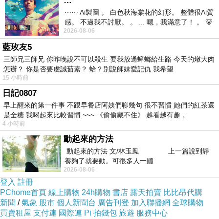
…
⋯⋯ Ai製圖 。 白色秋海棠花的幻形。 整體很Ai質
感。 不過我不討厭。 。 ... 嗯，我滿意了！ 。 🐻
2026-08-06
昨中
藍玫友5
三師兄三師兄 你昨晚說不可以殺生 要我放過蟑螂給生路 今天的燉大肉
怎辦？ 你是否要虔誠茹素？ 蛤？別說師妹愛記仇 我希望
15 小時前
日記0807
早上醒來的第一件事 不跟早餐店阿姨們聊幾句 很不習慣 她們的紅茶還
是全糖 我喝起來比較習慣 ~~~ 《偷偷藏不住》 越看越有趣，
4 小時前
動起來的方法
動起來的方法 文/林玉鳳 上一篇說到靜
養夠了就要動。可很多人一聽
2026-08-06
登入
註冊
PChome首頁
線上購物
24h購物
書店
露天拍賣
比比昂代購
新聞
/
氣象
股市
個人新聞台
廣告刊登
加入聯播網
全球購物
買賣租屋
支付連
國際連
Pi 拍錢包
旅遊
服務中心