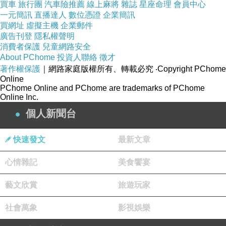
買車
旅行團
汽車險推薦
線上麻將
雜誌
星座命理
會員中心
☆樓梯邊牆的獎盃、獎牌和照片，繼續盡忠職守，好好
一元簡訊
直播達人
數位憑證
企業簡訊
的。
買網址
虛擬主機
企業郵件
廣告刊登
隱私權聲明
消費者保護
兒童網路安全
About PChome
投資人聯絡
徵才
著作權保護
｜網路家庭版權所有、轉載必究
‧Copyright PChome
Online
PChome Online and PChome are trademarks of PChome
Online Inc.
個人新聞台
快速發文
最新文章
心情雜記
美食饗宴
藝文欣賞
旅遊玩家
☆教師休息室吧檯邊的咖啡杯盤，門被震開了，所有的
社會萬象
影視娛樂
易碎品都非常堅強，好好的。